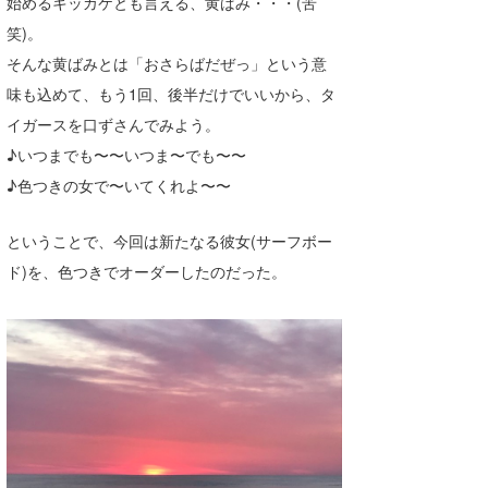
始めるキッカケとも言える、黄ばみ・・・(苦
喜納海人
KID
笑)。
そんな黄ばみとは「おさらばだぜっ」という意
KOBU
味も込めて、もう1回、後半だけでいいから、タ
KY
イガースを口ずさんでみよう。
♪いつまでも〜〜いつま〜でも〜〜
MIN
♪色つきの女で〜いてくれよ〜〜
mitz
ということで、今回は新たなる彼女(サーフボー
OYZ
ド)を、色つきでオーダーしたのだった。
S.K
Soulman
VAGY
waka☆=
YUKI☆