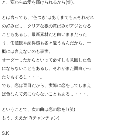
と、変わらぬ愛を届けられるから(笑)。
wanda
とは言っても、”色つき”はあくまでも人それぞれ
予報士 hiro.
の好みだし、クリアな板の黄ばみがアジとなる
こともあるし、最新素材だと白いままだった
banpaku
り、価値観や納得感も各々違うもんだから、一
Mr.K
概には言えないのも事実。
chappy
オーダーしたからといって必ずしも意図した色
にならないこともあるし、それがまた面白かっ
Romisea
たりもするし・・・。
でも、恋は盲目だから、実際に恋をしてしまえ
ば色なんて気にならないこともあるし・・・。
ということで、次の曲は恋の歌を! (笑)
もう、ええか!?(チャンチャン)
S.K