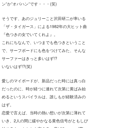
ン”か”オバハン”です・・・(笑)
Core Surf Japan
メディア
そうです、あのジュリーこと沢田研二が率いる
Naoya Kimoto
「ザ・タイガース」による1982年の大ヒット曲
波伝説アンバサダー/プロライダー
mitsuteru Kamio
SURFMEDIA
『色つきの女でいてくれよ』。
波伝説スタッフ
Yasunari Inoue
Colors MAGAZINE
福島寿実子
これにちなんで、いつまでも色つきということ
で、サーフボードにも色をつけてみた、そんな
Yoshiyuki Obata
WAVAL
中浦“JET”章
☆加藤
波伝説
サーファーはきっと多いはず!?
arukasvision
嵯峨明日香
+☆maki☆+
いないはず!?(笑)
DELTA FORCE SURF
進士剛光
Aichan
愛しのマイボードが、新品だった時には真っ白
CBA Films
田原啓江
chan-U
だったのに、時が経つに連れて次第に黄ばみ始
めるというスパイラルは、誰しもが経験済みの
熊谷素子
植村未来
ECE
はず。
NOBUFUKU
G◎Da
恋愛で言えば、当時の熱い想いが次第に薄れて
いき、2人の間に緩やかなる黄色信号がともしび
大野”MAR”修聖
H