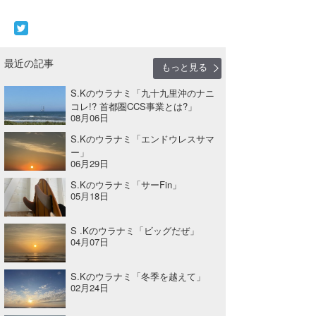
最近の記事
もっと見る
S.Kのウラナミ「九十九里沖のナニ
コレ!? 首都圏CCS事業とは?」
08月06日
S.Kのウラナミ「エンドウレスサマ
ー」
06月29日
S.Kのウラナミ「サーFin」
05月18日
S .Kのウラナミ「ビッグだぜ」
04月07日
S.Kのウラナミ「冬季を越えて」
02月24日