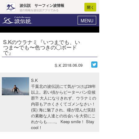
波伝説 サーフィン波情報
開く
波の情報を波伝説アプリでみる
MENU
ニュース
ヘルプ
マイホーム
S.Kのウラナミ『いつまでも、い
Core Surf Japan
つま〜でも〜色つきの◯ボード
ログイン
で』
コンテスト
新規会員登録
2018.06.09
S.K
ファッション/グッズ
波情報･概況
アート＆エンタメ
S.K
波予想ツール
WAVE HUNTER
千葉北の波伝説にて気がつけば28年
以上。若い頃からピーターパン症候
コラム
気象情報
群?! 大人になりきれず、ウラナミの
内容もアホくさくてゴメンなさい！
トラベル
ニュース
(笑) 海に魅了され、瞳が澄んだ笑顔
の素敵な人達との出会いを大切にこ
ショップ情報
サーフィンエリアガイド
れからも……。 Keep smile！ Stay
cool！
ショップ情報
ウラナミ
会員メニュー