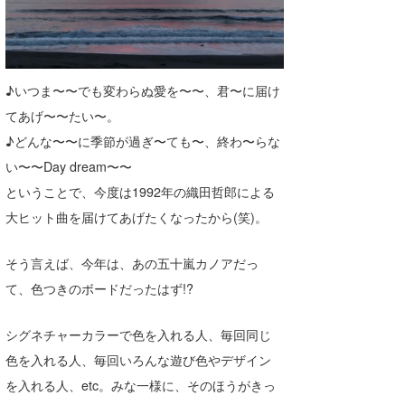
たっちー
ハンマー
♪いつま〜〜でも変わらぬ愛を〜〜、君〜に届け
まっきー
てあげ〜〜たい〜。
三輪予報士
♪どんな〜〜に季節が過ぎ〜ても〜、終わ〜らな
い〜〜Day dream〜〜
小川予報士
ということで、今度は1992年の織田哲郎による
上田純子
大ヒット曲を届けてあげたくなったから(笑)。
上條将美
そう言えば、今年は、あの五十嵐カノアだっ
唐澤予報士
て、色つきのボードだったはず!?
SancheZ
シグネチャーカラーで色を入れる人、毎回同じ
色を入れる人、毎回いろんな遊び色やデザイン
ゴン
を入れる人、etc。みな一様に、そのほうがきっ
米山予報士