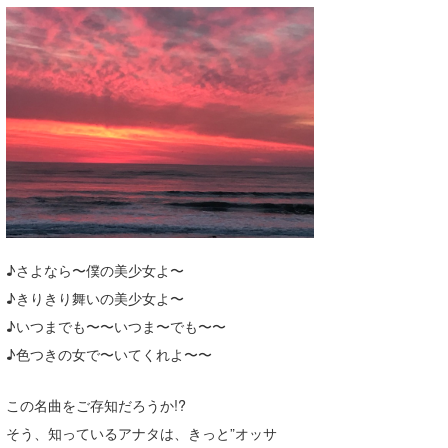
湘南
お知らせ
今月のプレゼント
千葉北
その他
伊豆
ルール＆How to
千葉南
VOTE!
大阪
サーファーズ
四国
沖縄
♪さよなら〜僕の美少女よ〜
♪きりきり舞いの美少女よ〜
♪いつまでも〜〜いつま〜でも〜〜
♪色つきの女で〜いてくれよ〜〜
この名曲をご存知だろうか!?
そう、知っているアナタは、きっと”オッサ
ライター/寄稿メディア