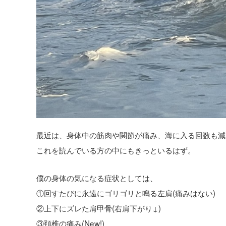
最近は、身体中の筋肉や関節が痛み、海に入る回数も減
これを読んでいる方の中にもきっといるはず。
僕の身体の気になる症状としては、
①回すたびに永遠にゴリゴリと鳴る左肩(痛みはない)
②上下にズレた肩甲骨(右肩下がり↓)
③頚椎の痛み(New!)