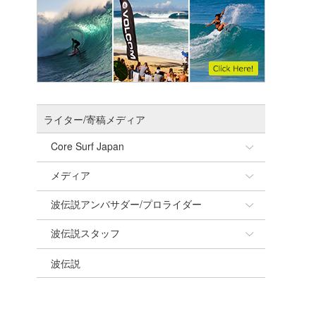
ライター/寄稿メディア
Core Surf Japan
メディア
Naoya Kimoto
波伝説アンバサダー/プロライダー
mitsuteru Kamio
SURFMEDIA
波伝説スタッフ
Yasunari Inoue
Colors MAGAZINE
福島寿実子
波伝説
Yoshiyuki Obata
WAVAL
中浦“JET”章
☆加藤
arukasvision
嵯峨明日香
+☆maki☆+