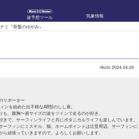
気象情報
波予想ツール
のウラナミ『骨盤のゆがみ』
』
rikuto
2024.04.26
のリポーター
フィンを始めた出不精なAB型のしし座。
りも、腹胸〜肩サイズの波をツインで走るのが好き。
好きで、サーフィンライフと共にボタニカルライフも楽しんでいます。
サーフィンにミスチル、猫。ホームポイントは辻堂周辺。サーフィンに
がら頑張っていきますので、よろしくお願いします。