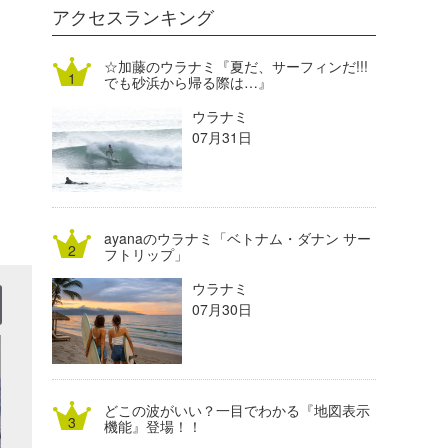
DELTA FORCE SURF
進士剛光
Aichan
アクセスランキング
CBA Films
田原啓江
chan-U
☆加藤のウラナミ『夏だ、サーフィンだ!!!
でも砂浜から帰る際は…』
熊谷素子
植村未来
ECE
ウラナミ
NOBUFUKU
G◎Da
07月31日
大野”MAR”修聖
H
喜納海人
KID
ayanaのウラナミ「ベトナム・ダナン サー
KOBU
フトリップ」
ウラナミ
KY
07月30日
MIN
mitz
どこの波がいい？一目でわかる『地図表示
OYZ
機能』登場！！