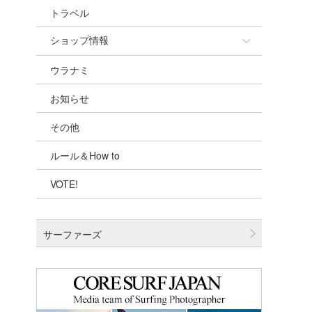
トラベル
ショップ情報
ウラナミ
ショップ情報
お知らせ
湘南
その他
千葉北
ルール＆How to
伊豆
VOTE!
千葉南
大阪
サーファーズ
四国
沖縄