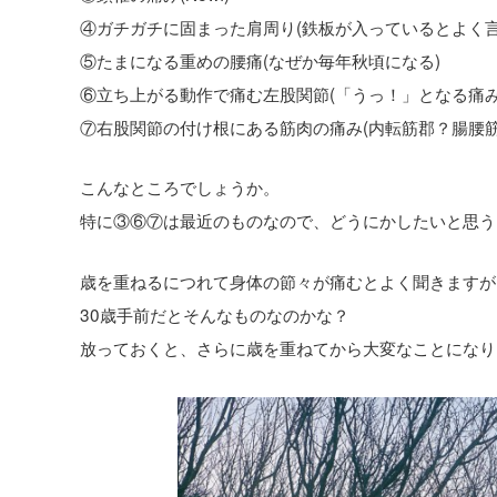
④ガチガチに固まった肩周り(鉄板が入っているとよく言
⑤たまになる重めの腰痛(なぜか毎年秋頃になる)
⑥立ち上がる動作で痛む左股関節(「うっ！」となる痛み
⑦右股関節の付け根にある筋肉の痛み(内転筋郡？腸腰筋
こんなところでしょうか。
特に③⑥⑦は最近のものなので、どうにかしたいと思う
歳を重ねるにつれて身体の節々が痛むとよく聞きますが
30歳手前だとそんなものなのかな？
放っておくと、さらに歳を重ねてから大変なことになり