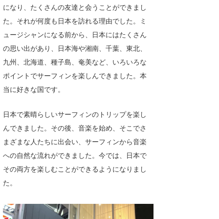
になり、たくさんの友達と会うことができまし
喜納海人
KID
た。それが何度も日本を訪れる理由でした。ミ
KOBU
ュージシャンになる前から、日本にはたくさん
の思い出があり、日本海や湘南、千葉、東北、
KY
九州、北海道、種子島、奄美など、いろいろな
MIN
ポイントでサーフィンを楽しんできました。本
当に好きな国です。
mitz
OYZ
日本で素晴らしいサーフィンのトリップを楽し
んできました。その後、音楽を始め、そこでさ
S.K
まざまな人たちに出会い、サーフィンから音楽
Soulman
への自然な流れができました。今では、日本で
その両方を楽しむことができるようになりまし
VAGY
た。
waka☆=
YUKI☆