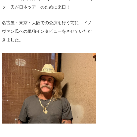
湘南
お知らせ
ター氏が日本ツアーのために来日！
今月のプレゼント
千葉北
その他
名古屋・東京・大阪での公演を行う前に、ドノ
伊豆
ルール＆How to
ヴァン氏への単独インタビューをさせていただ
きました。
千葉南
VOTE!
大阪
サーファーズ
四国
沖縄
ライター/寄稿メディア