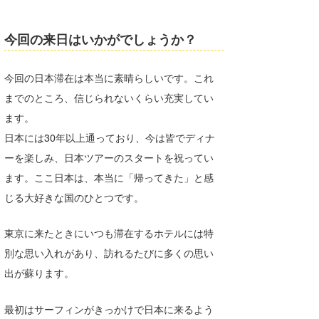
Core Surf Japan
今回の来日はいかがでしょうか？
メディア
Naoya Kimoto
波伝説アンバサダー/プロライダー
mitsuteru Kamio
SURFMEDIA
今回の日本滞在は本当に素晴らしいです。これ
までのところ、信じられないくらい充実してい
波伝説スタッフ
Yasunari Inoue
Colors MAGAZINE
福島寿実子
ます。
Yoshiyuki Obata
WAVAL
中浦“JET”章
☆加藤
波伝説
日本には30年以上通っており、今は皆でディナ
ーを楽しみ、日本ツアーのスタートを祝ってい
arukasvision
嵯峨明日香
+☆maki☆+
ます。ここ日本は、本当に「帰ってきた」と感
DELTA FORCE SURF
進士剛光
Aichan
じる大好きな国のひとつです。
CBA Films
田原啓江
chan-U
東京に来たときにいつも滞在するホテルには特
熊谷素子
植村未来
ECE
別な思い入れがあり、訪れるたびに多くの思い
出が蘇ります。
NOBUFUKU
G◎Da
大野”MAR”修聖
H
最初はサーフィンがきっかけで日本に来るよう