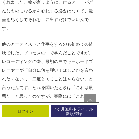
くれました。彼が言うように、作るアートがど
んなものになるかを心配する必要はなくて、最
善を尽くしてそれを世に出すだけでいいんで
す。
他のアーティストと仕事をするのも初めての経
験でした。プロセスの中で学んだことですが、
レコーディングの際、最初の曲でキーボードプ
レーヤーが「自分に何を弾いてほしいかを言わ
れたくないし、二度と同じことはやらない」と
言ったんです。それを聞いたときは「これは最
悪だ」と思ったのですが、実際には「これが最
高のことだ」と気づきました。
1ヶ月無料トライアル
ログイン
新規登録
彼の演奏は素晴らしく、誰が来ても、私は誰に
も演奏を指示しませんでした。「ベースを弾く
なら、あなたが感じるままに弾いてください」