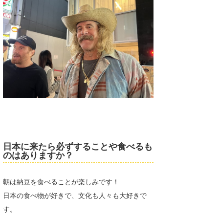
たっちー
ハンマー
まっきー
三輪予報士
小川予報士
上田純子
上條将美
日本に来たら必ずすることや食べるも
のはありますか？
唐澤予報士
SancheZ
朝は納豆を食べることが楽しみです！
ゴン
日本の食べ物が好きで、文化も人々も大好きで
す。
米山予報士