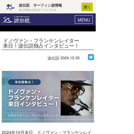
波伝説 サーフィン波情報
開く
波の情報を波伝説アプリでみる
MENU
ニュース
ヘルプ
マイホーム
ドノヴァン・フランケンレイター
Core Surf Japan
来日！波伝説独占インタビュー！
ログイン
コンテスト
新規会員登録
2024.10.30
波伝説
ファッション/グッズ
波情報･概況
アート＆エンタメ
波予想ツール
WAVE HUNTER
コラム
気象情報
トラベル
ニュース
ショップ情報
サーフィンエリアガイド
ショップ情報
ウラナミ
会員メニュー
2024年10月末日、ドノヴァン・フランケンレイ