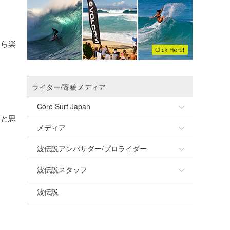
たら楽
ライター/寄稿メディア
Core Surf Japan
いと思
メディア
Naoya Kimoto
波伝説アンバサダー/プロライダー
mitsuteru Kamio
SURFMEDIA
波伝説スタッフ
Yasunari Inoue
Colors MAGAZINE
福島寿実子
波伝説
Yoshiyuki Obata
WAVAL
中浦“JET”章
☆加藤
arukasvision
嵯峨明日香
+☆maki☆+