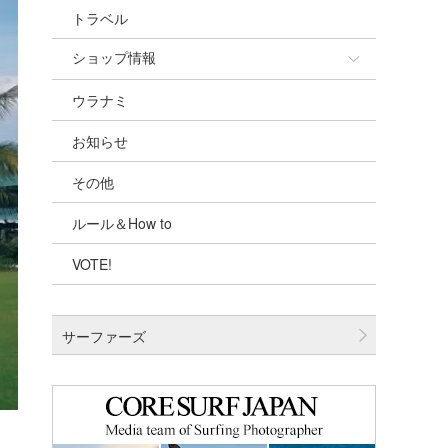
トラベル
ショップ情報
ウラナミ
ショップ情報
お知らせ
湘南
その他
千葉北
ルール＆How to
伊豆
VOTE!
千葉南
大阪
サーファーズ
四国
沖縄