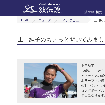
波情報･概況
HOME
ニュース
インタビュー
上田純
上田純子のちょっと聞いてみました
上田純子
19歳のころか
アマチュアの試合
本サーフィン選手
6月 バリ・ウ
ロングボードの
年目になります