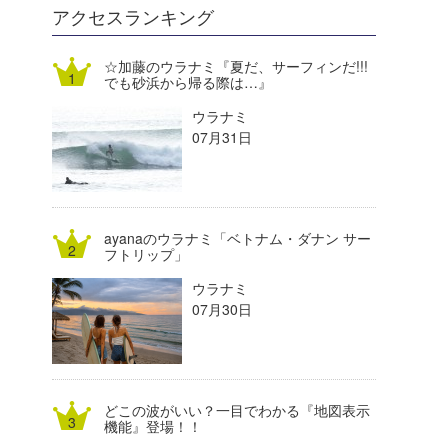
DELTA FORCE SURF
進士剛光
Aichan
アクセスランキング
CBA Films
田原啓江
chan-U
☆加藤のウラナミ『夏だ、サーフィンだ!!!
でも砂浜から帰る際は…』
熊谷素子
植村未来
ECE
ウラナミ
NOBUFUKU
G◎Da
07月31日
大野”MAR”修聖
H
喜納海人
KID
ayanaのウラナミ「ベトナム・ダナン サー
KOBU
フトリップ」
ウラナミ
KY
07月30日
MIN
mitz
どこの波がいい？一目でわかる『地図表示
OYZ
機能』登場！！