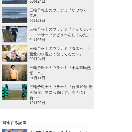
06月24日
たっちー
三輪予報士のウラナミ『ザワつく
GW』
05月23日
ハンマー
三輪予報士のウラナミ『オッサンが
まっきー
スノーサーフデビューをしてみた』
04月05日
三輪予報士
三輪予報士のウラナミ『激寒っ！千
葉北の水温どうなってるの？』
小川予報士
02月24日
三輪予報士のウラナミ『千葉県民熱
上田純子
愛！？』
01月11日
上條将美
三輪予報士のウラナミ『台風19号 飯
岡海岸。雨にも負けず、寒さにも
唐澤予報士
負･･･
12月02日
SancheZ
ゴン
関連する記事
米山予報士