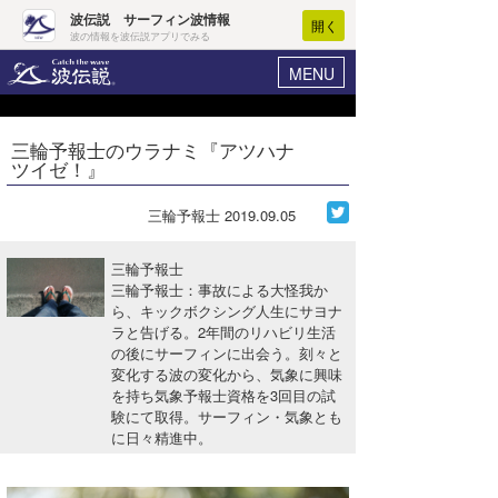
波伝説 サーフィン波情報
開く
波の情報を波伝説アプリでみる
MENU
ニュース
ヘルプ
マイホーム
三輪予報士のウラナミ『アツハナ
Core Surf Japan
ツイゼ！』
ログイン
コンテスト
新規会員登録
三輪予報士
2019.09.05
ファッション/グッズ
波情報･概況
三輪予報士
アート＆エンタメ
三輪予報士：事故による大怪我か
波予想ツール
WAVE HUNTER
ら、キックボクシング人生にサヨナ
ラと告げる。2年間のリハビリ生活
コラム
気象情報
の後にサーフィンに出会う。刻々と
変化する波の変化から、気象に興味
トラベル
ニュース
を持ち気象予報士資格を3回目の試
験にて取得。サーフィン・気象とも
ショップ情報
サーフィンエリアガイド
に日々精進中。
ショップ情報
ウラナミ
会員メニュー