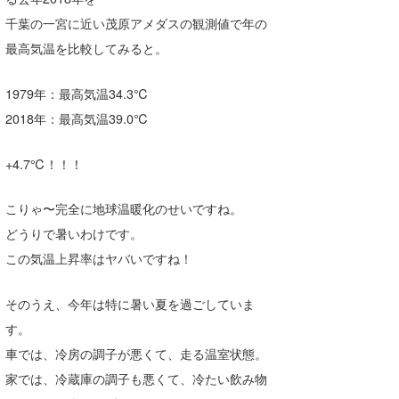
Core Surf Japan
千葉の一宮に近い茂原アメダスの観測値で年の
最高気温を比較してみると。
メディア
Naoya Kimoto
波伝説アンバサダー/プロライダー
mitsuteru Kamio
SURFMEDIA
1979年：最高気温34.3℃
2018年：最高気温39.0℃
波伝説スタッフ
Yasunari Inoue
Colors MAGAZINE
福島寿実子
+4.7℃！！！
Yoshiyuki Obata
WAVAL
中浦“JET”章
☆加藤
波伝説
arukasvision
嵯峨明日香
+☆maki☆+
こりゃ〜完全に地球温暖化のせいですね。
どうりで暑いわけです。
DELTA FORCE SURF
進士剛光
Aichan
この気温上昇率はヤバいですね！
CBA Films
田原啓江
chan-U
そのうえ、今年は特に暑い夏を過ごしていま
熊谷素子
植村未来
ECE
す。
NOBUFUKU
G◎Da
車では、冷房の調子が悪くて、走る温室状態。
家では、冷蔵庫の調子も悪くて、冷たい飲み物
大野”MAR”修聖
H