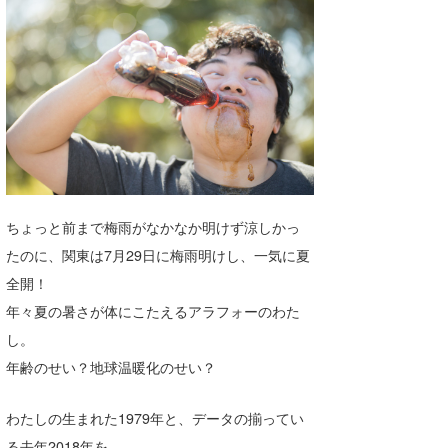
湘南
お知らせ
今月のプレゼント
千葉北
その他
伊豆
ルール＆How to
千葉南
VOTE!
大阪
サーファーズ
四国
ちょっと前まで梅雨がなかなか明けず涼しかっ
たのに、関東は7月29日に梅雨明けし、一気に夏
沖縄
全開！
年々夏の暑さが体にこたえるアラフォーのわた
し。
年齢のせい？地球温暖化のせい？
わたしの生まれた1979年と、データの揃ってい
ライター/寄稿メディア
る去年2018年を