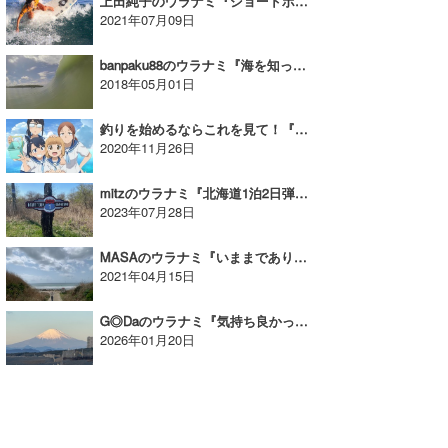
上田純子のウラナミ『ショートボード』
2021年07月09日
wanda
banpaku88のウラナミ『海を知って！モット海を好きになろ♥♥♥』
予報士 hiro.
2018年05月01日
banpaku
釣りを始めるならこれを見て！『放課後ていぼう日誌』｜MINのうらなみVol.346
2020年11月26日
Mr.K
mitzのウラナミ『北海道1泊2日弾丸トリップ③』
chappy
2023年07月28日
Romisea
MASAのウラナミ『いままでありがとう』
2021年04月15日
G◎Daのウラナミ『気持ち良かった初乗り』
2026年01月20日