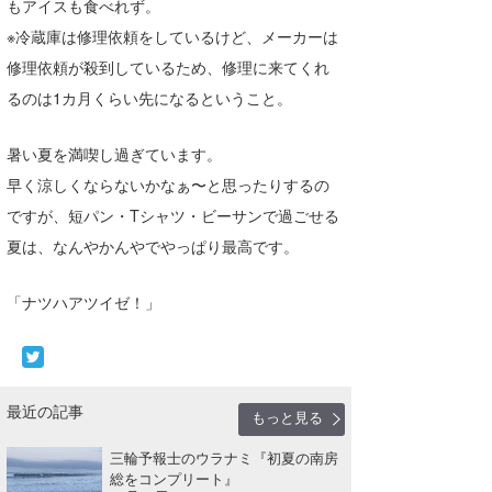
もアイスも食べれず。
喜納海人
KID
※冷蔵庫は修理依頼をしているけど、メーカーは
修理依頼が殺到しているため、修理に来てくれ
KOBU
るのは1カ月くらい先になるということ。
KY
暑い夏を満喫し過ぎています。
MIN
早く涼しくならないかなぁ〜と思ったりするの
mitz
ですが、短パン・Tシャツ・ビーサンで過ごせる
夏は、なんやかんやでやっぱり最高です。
OYZ
S.K
「ナツハアツイゼ！」
Soulman
VAGY
最近の記事
もっと見る
waka☆=
三輪予報士のウラナミ『初夏の南房
YUKI☆
総をコンプリート』