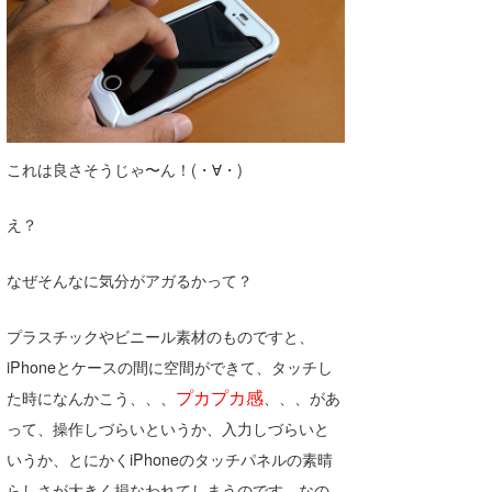
wanda
予報士 hiro.
banpaku
これは良さそうじゃ〜ん！(・∀・)
Mr.K
chappy
え？
Romisea
なぜそんなに気分がアガるかって？
プラスチックやビニール素材のものですと、
iPhoneとケースの間に空間ができて、タッチし
プカプカ感
た時になんかこう、、、
、、、があ
って、操作しづらいというか、入力しづらいと
いうか、とにかくiPhoneのタッチパネルの素晴
らしさが大きく損なわれてしまうのです。なの