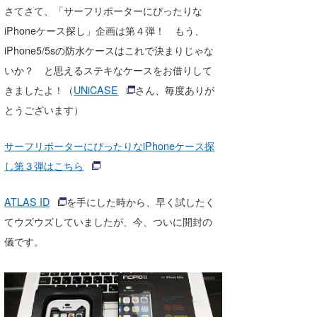
さてさて、「サーフリポーターにぴったりな
Core Surf Japan
iPhoneケース探し」企画は第４弾！ もう、
メディア
Naoya Kimoto
iPhone5/5sの防水ケースはこれで決まりじゃな
いか？ と思えるステキなケースをお借りして
波伝説アンバサダー/プロライダー
mitsuteru Kamio
SURFMEDIA
きましたよ！（
UNiCASE
さん、毎度ありが
波伝説スタッフ
Yasunari Inoue
Colors MAGAZINE
福島寿実子
とうございます）
Yoshiyuki Obata
WAVAL
中浦“JET”章
☆加藤
波伝説
サーフリポーターにぴったりなiPhoneケース探
arukasvision
嵯峨明日香
+☆maki☆+
し第３弾はこちら
DELTA FORCE SURF
進士剛光
Aichan
ATLAS ID
を手にした時から、早く試したく
CBA Films
田原啓江
chan-U
てウズウズしていましたが、今、ついに開封の
儀です。
熊谷素子
植村未来
ECE
NOBUFUKU
G◎Da
大野”MAR”修聖
H