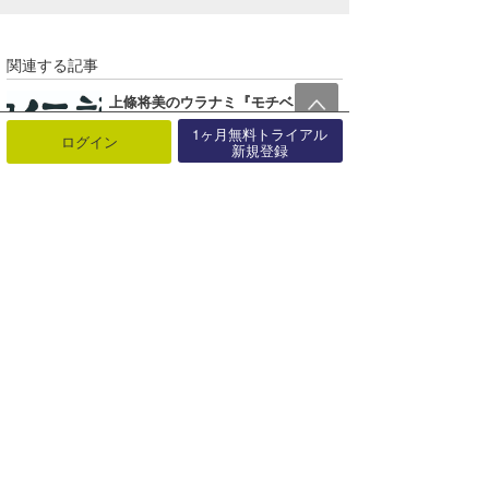
関連する記事
上條将美のウラナミ『モチベーション』
2018年08月28日
1ヶ月無料トライアル
ログイン
新規登録
rikutoのウラナミ『STEP INTO LIQUID』
2021年06月25日
初日の出はパノラマで撮ろう！うまく撮るためのたった1つのコツ｜MINのウラナミVol.287
2015年12月31日
塚本予報士のウラナミ『サンゴが雲を作る…⁉』
2020年12月21日
ayaのウラナミ『何年かぶりの花火大会』
2023年08月28日
chan-Uのウラナミ『フィジートリップ前編』
2018年03月28日