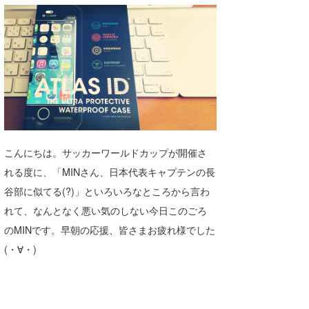
湘南
お知らせ
今月のプレゼント
千葉北
その他
伊豆
ルール＆How to
千葉南
VOTE!
大阪
サーファーズ
四国
こんにちは。サッカーワールドカップが開催さ
れる度に、「MINさん、日本代表キャプテンの長
沖縄
谷部に似てる(?)」といろいろなところから言わ
れて、なんとなく悪い気のしない今日このごろ
のMINです。早朝の応援、皆さまお疲れ様でした
(・∀・)
ライター/寄稿メディア