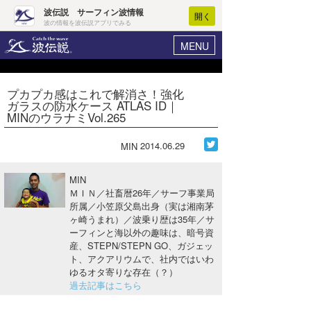
波伝説 サーフィン波情報
開く
波の情報を波伝説アプリでみる
MENU
ニュース
ヘルプ
マイホーム
プカプカ感はこれで解消さ！強化
Core Surf Japan
ガラスの防水ケース ATLAS ID｜
ログイン
MINのウラナミVol.265
コンテスト
新規会員登録
2014.06.29
MIN
ファッション/グッズ
波情報･概況
アート＆エンタメ
MIN
波予想ツール
WAVE HUNTER
ＭＩＮ／社畜暦26年／サーフ事業局
所属／小笠原父島出身（実は湘南茅
コラム
気象情報
ヶ崎うまれ）／波乗り歴は35年／サ
ーフィンと海以外の趣味は、暗号資
トラベル
ニュース
産、STEPN/STEPN GO、ガジェッ
ト、アクアリウムで、社内ではいわ
ショップ情報
サーフィンエリアガイド
ゆるオタ寄りな存在（？）
過去記事はこちら
ショップ情報
ウラナミ
会員メニュー