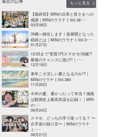
最近の記事
もっと見る
【最終回】MINの沿革と皆さまへの
感謝｜MINのウラナミVol.38･･･
03月08日
沖縄へ移住します！急展開となった
経緯とは｜MINのウラナミVol.3･･･
01月27日
12/25まで“実質1円スマホ”が消滅!?
最後のチャンスに急げ!!｜･･･
12月19日
来年こそ涼しい夏となるのか!?｜
MINのウラナミVol.380
11月20日
今年の夏、暑かったって本当？湘南
は観測史上最高気温を記録！｜MIN
の･･･
09月24日
スマホ、どっちの手で使ってる？ 〜
左手派の独り言〜｜MINのウラナ
ミ･･･
08月21日