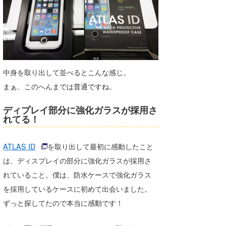
喜納海人
KID
KOBU
KY
中身を取り出して並べるとこんな感じ。
MIN
まぁ、このへんまでは普通ですね。
mitz
ディプレイ部分に強化ガラスが採用さ
OYZ
れてる！
S.K
ATLAS ID
を取り出して最初に感動したこと
Soulman
は、ディスプレイの部分に強化ガラスが採用さ
れていること。僕は、防水ケースで強化ガラス
VAGY
を採用しているケースに初めて出会いました。
waka☆=
ずっと探してたので本当に感動です！
YUKI☆