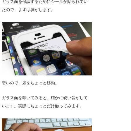
ガラス面を保護するためにシールが貼られてい
たっちー
たので、まずは剥がします。
ハンマー
まっきー
三輪予報士
小川予報士
上田純子
上條将美
暗いので、席をちょっと移動。
唐澤予報士
ガラス面を叩いてみると、確かに硬い音がして
SancheZ
います。実際にちょっとだけ触ってみます。
ゴン
米山予報士