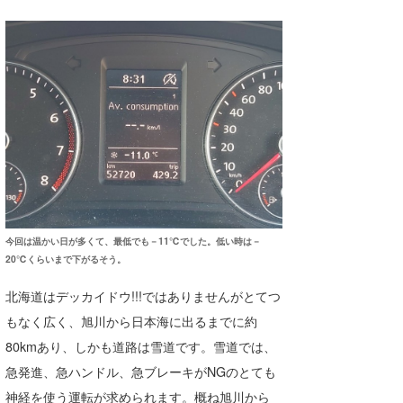
今回は温かい日が多くて、最低でも－11℃でした。低い時は－
20℃くらいまで下がるそう。
北海道はデッカイドウ!!!ではありませんがとてつ
もなく広く、旭川から日本海に出るまでに約
80kmあり、しかも道路は雪道です。雪道では、
急発進、急ハンドル、急ブレーキがNGのとても
神経を使う運転が求められます。概ね旭川から