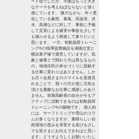
ート役でしたが、今後はもっと大き
湘南
お知らせ
なテーマを考えねばならないと強く
今月のプレゼント
感じています。 微力ながら、年々悪
千葉北
その他
化している豪雨、暴風、高波浪、洪
水、高潮などに対して、事前に予報
伊豆
して災害による被害や事故を少しで
ルール＆How to
も減らせるよう精進して参りたいと
思います。 一方、初動負荷トレーニ
千葉南
VOTE!
ング®の指導提携施設を湘南辻堂と
横浜東戸塚で運営していますが、気
大阪
象と健康とで関わり方は異なるもの
サーファーズ
の、地域住民の幸せづくりに貢献す
四国
る仕事に変わりはありません。しか
も日々会員さまのスマイルを直接見
沖縄
れることで、我々の方が逆に元気を
頂ける素敵なお仕事に感謝しかあり
ません。前期高齢者の自分が今もア
クティブに活動できるのは初動負荷
トレーニング®の賜物です。 個人的
には、サーフトリップや雪山のコラ
ムが多くなりますが、素晴らしい自
然環境の恵みを享受する喜びを少し
でも皆さまにお伝えできればと思い
ライター/寄稿メディア
ます。どうぞよろしくお願いいたし