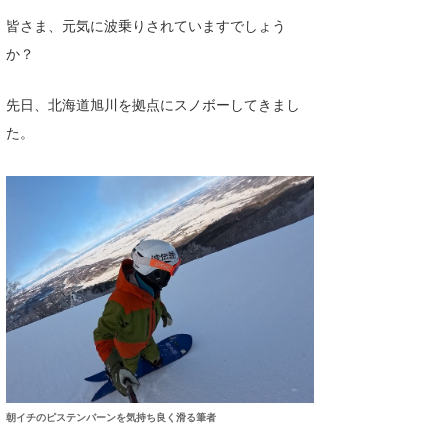
皆さま、元気に波乗りされていますでしょう
喜納海人
KID
か？
KOBU
先日、北海道旭川を拠点にスノボーしてきまし
KY
た。
MIN
mitz
OYZ
S.K
Soulman
VAGY
waka☆=
朝イチのピステンバーンを気持ち良く滑る筆者
YUKI☆