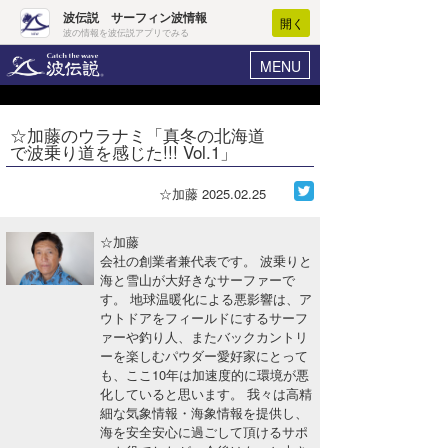
波伝説 サーフィン波情報
開く
波の情報を波伝説アプリでみる
MENU
ニュース
ヘルプ
マイホーム
☆加藤のウラナミ「真冬の北海道
Core Surf Japan
で波乗り道を感じた!!! Vol.1」
ログイン
コンテスト
新規会員登録
☆加藤
2025.02.25
ファッション/グッズ
波情報･概況
☆加藤
アート＆エンタメ
会社の創業者兼代表です。 波乗りと
波予想ツール
WAVE HUNTER
海と雪山が大好きなサーファーで
す。 地球温暖化による悪影響は、ア
コラム
気象情報
ウトドアをフィールドにするサーフ
ァーや釣り人、またバックカントリ
トラベル
ニュース
ーを楽しむパウダー愛好家にとって
も、ここ10年は加速度的に環境が悪
ショップ情報
サーフィンエリアガイド
化していると思います。 我々は高精
細な気象情報・海象情報を提供し、
ショップ情報
ウラナミ
会員メニュー
海を安全安心に過ごして頂けるサポ