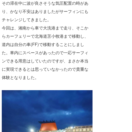
その滞在中に波が良さそうな気圧配置の時があ
たっちー
り、かなり不安はありましたがサーフィンにも
チャレンジしてきました。
ハンマー
今回は、湘南から車で大洗港まで走り、そこか
まっきー
らカーフェリーで北海道苫小牧港まで移動し、
道内は自分の車(FF)で移動することにしまし
三輪予報士
た。車内にスペースがあったので一応サーフィ
小川予報士
ンできる用意はしていたのですが、まさか本当
上田純子
に実現できるとは思っていなかったので貴重な
体験となりました。
上條将美
唐澤予報士
SancheZ
ゴン
米山予報士