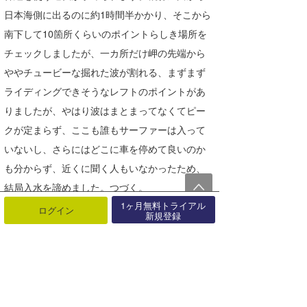
日本海側に出るのに約1時間半かかり、そこから
南下して10箇所くらいのポイントらしき場所を
チェックしましたが、一カ所だけ岬の先端から
ややチュービーな掘れた波が割れる、まずまず
ライディングできそうなレフトのポイントがあ
りましたが、やはり波はまとまってなくてピー
クが定まらず、ここも誰もサーファーは入って
いないし、さらにはどこに車を停めて良いのか
も分からず、近くに聞く人もいなかったため、
結局入水を諦めました。つづく。
1ヶ月無料トライアル
ログイン
新規登録
最近の記事
もっと見る
☆加藤のウラナミ『夏だ、サーフィ
ンだ!!! でも砂浜から帰る際は..･･･