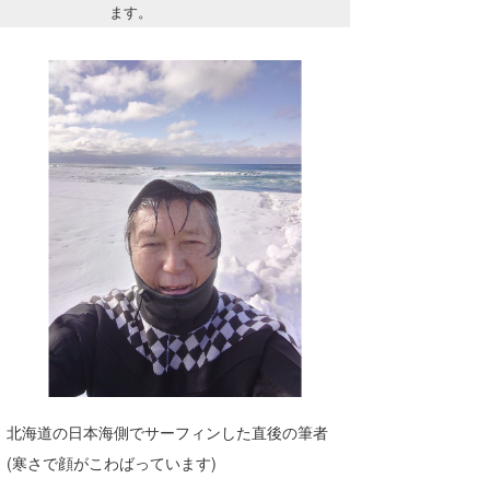
ます。
Core Surf Japan
メディア
Naoya Kimoto
波伝説アンバサダー/プロライダー
mitsuteru Kamio
SURFMEDIA
波伝説スタッフ
Yasunari Inoue
Colors MAGAZINE
福島寿実子
Yoshiyuki Obata
WAVAL
中浦“JET”章
☆加藤
波伝説
arukasvision
嵯峨明日香
+☆maki☆+
DELTA FORCE SURF
進士剛光
Aichan
CBA Films
田原啓江
chan-U
熊谷素子
植村未来
ECE
NOBUFUKU
G◎Da
北海道の日本海側でサーフィンした直後の筆者
(寒さで顔がこわばっています)
大野”MAR”修聖
H