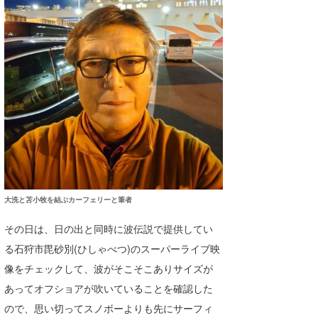
wanda
予報士 hiro.
banpaku
Mr.K
chappy
Romisea
大洗と苫小牧を結ぶカーフェリーと筆者
その日は、日の出と同時に波伝説で提供してい
る石狩市毘砂別(ひしゃべつ)のスーパーライブ映
像をチェックして、波がそこそこありサイズが
あってオフショアが吹いていることを確認した
ので、思い切ってスノボーよりも先にサーフィ