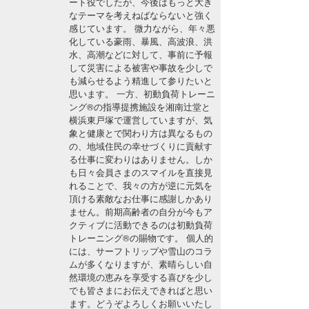
ート役でしたが、今後はもっと大き
湘南
お知らせ
なテーマを考えねばならないと強く
今月のプレゼント
感じています。 微力ながら、年々悪
千葉北
その他
化している豪雨、暴風、高波浪、洪
水、高潮などに対して、事前に予報
伊豆
して災害による被害や事故を少しで
ルール＆How to
も減らせるよう精進して参りたいと
思います。 一方、初動負荷トレーニ
千葉南
VOTE!
ング®の指導提携施設を湘南辻堂と
横浜東戸塚で運営していますが、気
大阪
象と健康とで関わり方は異なるもの
サーファーズ
の、地域住民の幸せづくりに貢献す
四国
る仕事に変わりはありません。しか
も日々会員さまのスマイルを直接見
沖縄
れることで、我々の方が逆に元気を
頂ける素敵なお仕事に感謝しかあり
ません。前期高齢者の自分が今もア
クティブに活動できるのは初動負荷
トレーニング®の賜物です。 個人的
には、サーフトリップや雪山のコラ
ムが多くなりますが、素晴らしい自
然環境の恵みを享受する喜びを少し
でも皆さまにお伝えできればと思い
ライター/寄稿メディア
ます。どうぞよろしくお願いいたし