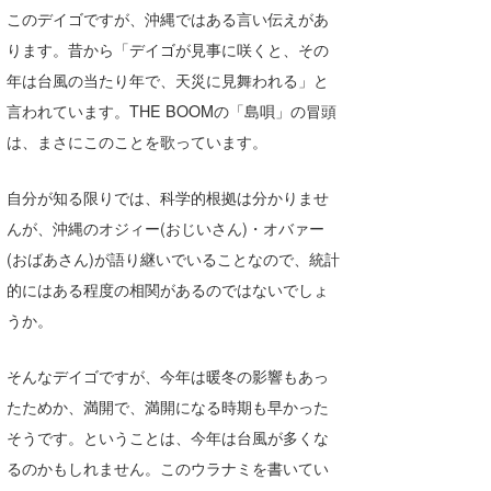
このデイゴですが、沖縄ではある言い伝えがあ
喜納海人
KID
ります。昔から「デイゴが見事に咲くと、その
KOBU
年は台風の当たり年で、天災に見舞われる」と
言われています。THE BOOMの「島唄」の冒頭
KY
は、まさにこのことを歌っています。
MIN
自分が知る限りでは、科学的根拠は分かりませ
mitz
んが、沖縄のオジィー(おじいさん)・オバァー
OYZ
(おばあさん)が語り継いでいることなので、統計
的にはある程度の相関があるのではないでしょ
S.K
うか。
Soulman
そんなデイゴですが、今年は暖冬の影響もあっ
VAGY
たためか、満開で、満開になる時期も早かった
waka☆=
そうです。ということは、今年は台風が多くな
るのかもしれません。このウラナミを書いてい
YUKI☆