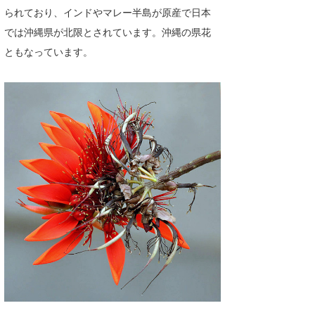
られており、インドやマレー半島が原産で日本
Core Surf Japan
では沖縄県が北限とされています。沖縄の県花
メディア
Naoya Kimoto
ともなっています。
波伝説アンバサダー/プロライダー
mitsuteru Kamio
SURFMEDIA
波伝説スタッフ
Yasunari Inoue
Colors MAGAZINE
福島寿実子
Yoshiyuki Obata
WAVAL
中浦“JET”章
☆加藤
波伝説
arukasvision
嵯峨明日香
+☆maki☆+
DELTA FORCE SURF
進士剛光
Aichan
CBA Films
田原啓江
chan-U
熊谷素子
植村未来
ECE
NOBUFUKU
G◎Da
大野”MAR”修聖
H