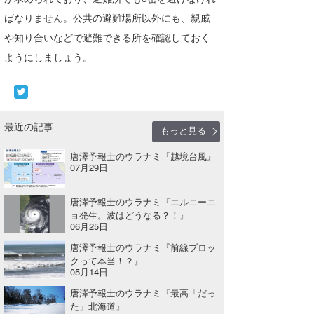
ばなりません。公共の避難場所以外にも、親戚
wanda
や知り合いなどで避難できる所を確認しておく
予報士 hiro.
ようにしましょう。
banpaku
Mr.K
最近の記事
もっと見る
chappy
唐澤予報士のウラナミ『越境台風』
Romisea
07月29日
唐澤予報士のウラナミ『エルニーニ
ョ発生。波はどうなる？！』
06月25日
唐澤予報士のウラナミ『前線ブロッ
クって本当！？』
05月14日
唐澤予報士のウラナミ『最高「だっ
た」北海道』