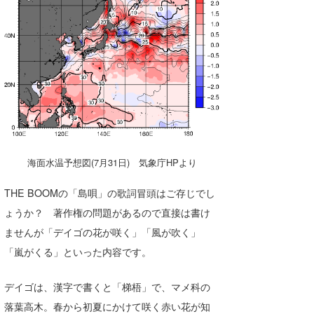
湘南
お知らせ
今月のプレゼント
千葉北
その他
伊豆
ルール＆How to
千葉南
VOTE!
大阪
サーファーズ
四国
海面水温予想図(7月31日) 気象庁HPより
沖縄
THE BOOMの「島唄」の歌詞冒頭はご存じでし
ょうか？ 著作権の問題があるので直接は書け
ませんが「デイゴの花が咲く」「風が吹く」
「嵐がくる」といった内容です。
デイゴは、漢字で書くと「梯梧」で、マメ科の
ライター/寄稿メディア
落葉高木。春から初夏にかけて咲く赤い花が知