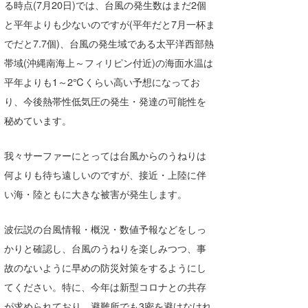
る時点(7月20日)では、台風の発生数はまだ2個
たっちー
と平年よりも少ないのですが(平年だと7月一杯ま
でだと7.7個)、台風の発生域である太平洋西部熱
ハンマー
帯域(沖縄南海上～フィリピン付近)の海面水温は
まっきー
平年よりも1～2℃くらい高い予想になってお
り、今後熱帯性低気圧の発生・発達の可能性を
三輪予報士
秘めています。
小川予報士
我々サーファーにとっては台風からのうねりは
上田純子
何よりも待ち遠しいのですが、接近・上陸に伴
上條将美
い海・陸ともに大きな被害が発生します。
唐澤予報士
波伝説の台風情報・概況・数値予報などをしっ
SancheZ
かりと確認し、台風のうねりを楽しみつつ、事
故のないように早めの防災対策をするようにし
ゴン
てください。特に、今年は新型コロナとの共存
米山予報士
が求められており、避難所でも3密を避けなけれ