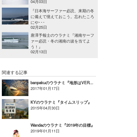
04月03日
『日本海サーファー必読、来期の冬
に備えて憶えておこう。忘れたころ
にや･･･
02月25日
唐澤予報士のウラナミ『湘南サーフ
ァー必読・冬の湘南の波を当てよ
う！』
02月13日
関連する記事
banpakuのウラナミ『地形はVERY重要！（前編）』
2017年01月17日
KYのウラナミ『タイムスリップ』
2015年04月30日
Wandaのウラナミ『2019年の目標』
2019年01月11日