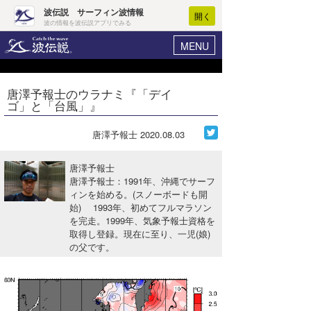
波伝説 サーフィン波情報
開く
波の情報を波伝説アプリでみる
MENU
ニュース
ヘルプ
マイホーム
唐澤予報士のウラナミ『「デイ
Core Surf Japan
ゴ」と「台風」』
ログイン
コンテスト
新規会員登録
唐澤予報士
2020.08.03
ファッション/グッズ
波情報･概況
唐澤予報士
アート＆エンタメ
唐澤予報士：1991年、沖縄でサーフ
波予想ツール
WAVE HUNTER
ィンを始める。(スノーボードも開
始) 1993年、初めてフルマラソン
コラム
気象情報
を完走。1999年、気象予報士資格を
取得し登録。現在に至り、一児(娘)
トラベル
ニュース
の父です。
ショップ情報
サーフィンエリアガイド
ショップ情報
ウラナミ
会員メニュー