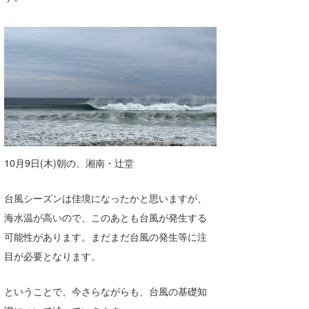
Core Surf Japan
メディア
Naoya Kimoto
波伝説アンバサダー/プロライダー
mitsuteru Kamio
SURFMEDIA
波伝説スタッフ
Yasunari Inoue
Colors MAGAZINE
福島寿実子
Yoshiyuki Obata
WAVAL
中浦“JET”章
☆加藤
波伝説
arukasvision
嵯峨明日香
+☆maki☆+
10月9日(木)朝の、湘南・辻堂
DELTA FORCE SURF
進士剛光
Aichan
台風シーズンは佳境になったかと思いますが、
CBA Films
田原啓江
chan-U
海水温が高いので、このあとも台風が発生する
可能性があります。まだまだ台風の発生等に注
熊谷素子
植村未来
ECE
目が必要となります。
NOBUFUKU
G◎Da
ということで、今さらながらも、台風の基礎知
大野”MAR”修聖
H