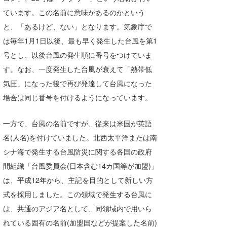
ています。この名前に意味があるのかという
wanda
と、「あるけど、ない」となります。気象庁で
予報士 hiro.
は毎年1月1日以後、最も早く発生した台風を第1
号とし、以後台風の発生順に番号をつけていま
banpaku
す。なお、一度発生した台風が衰えて「熱帯低
Mr.K
気圧」になった後で再び発達して台風になった
場合は同じ番号を付けるようになっています。
chappy
Romisea
一方で、台風の名前ですが、従来は米国が英語
名(人名)を付けていました。北西太平洋または南
シナ海で発生する台風防災に関する各国の政府
間組織「台風委員会(日本含む14カ国等が加盟)」
は、平成12年から、主記を目的として新しい方
式を採用しました。この領域で発生する台風に
は、共通のアジア名として、同領域内で用いら
れている固有の名前(加盟国などが提案した名前)