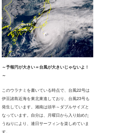
湘南
お知らせ
今月のプレゼント
千葉北
その他
伊豆
ルール＆How to
千葉南
VOTE!
大阪
サーファーズ
四国
～予報円が大きい＝台風が大きいじゃないよ！
～
沖縄
このウラナミを書いている時点で、台風22号は
伊豆諸島近海を東北東進しており、台風23号も
発生しています。湘南は頭半～ダブルサイズと
なっています。自分は、月曜日から入り始めた
うねりにより、連日サーフィンを楽しめていま
ライター/寄稿メディア
す。