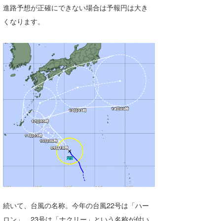
進路予想が正確にできない場合は予報円は大き
たっちー
くなります。
ハンマー
まっきー
三輪予報士
小川予報士
上田純子
上條将美
唐澤予報士
SancheZ
ゴン
続いて、台風の名称。今年の台風22号は「ハー
米山予報士
ロン」、23号は「ナクリー」という名称が付い