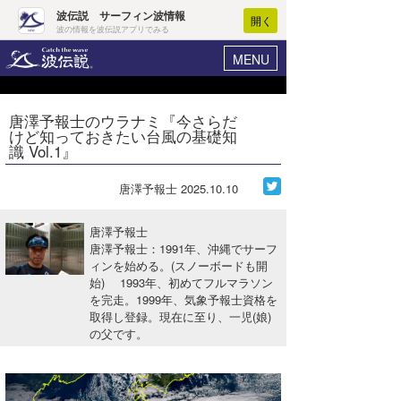
波伝説 サーフィン波情報
開く
波の情報を波伝説アプリでみる
MENU
ニュース
ヘルプ
マイホーム
唐澤予報士のウラナミ『今さらだ
Core Surf Japan
けど知っておきたい台風の基礎知
ログイン
識 Vol.1』
コンテスト
新規会員登録
唐澤予報士
2025.10.10
ファッション/グッズ
波情報･概況
アート＆エンタメ
唐澤予報士
波予想ツール
WAVE HUNTER
唐澤予報士：1991年、沖縄でサーフ
ィンを始める。(スノーボードも開
コラム
気象情報
始) 1993年、初めてフルマラソン
を完走。1999年、気象予報士資格を
トラベル
ニュース
取得し登録。現在に至り、一児(娘)
の父です。
ショップ情報
サーフィンエリアガイド
ショップ情報
ウラナミ
会員メニュー