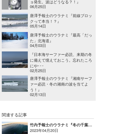
ョ発生。波はどうなる？！』
06月25日
唐澤予報士のウラナミ『前線ブロッ
クって本当！？』
05月14日
唐澤予報士のウラナミ『最高「だっ
た」北海道』
04月03日
『日本海サーファー必読、来期の冬
に備えて憶えておこう。忘れたころ
にや･･･
02月25日
唐澤予報士のウラナミ『湘南サーフ
ァー必読・冬の湘南の波を当てよ
う！』
02月13日
関連する記事
竹内予報士のウラナミ『冬の千葉北サーフィン』
2023年04月20日