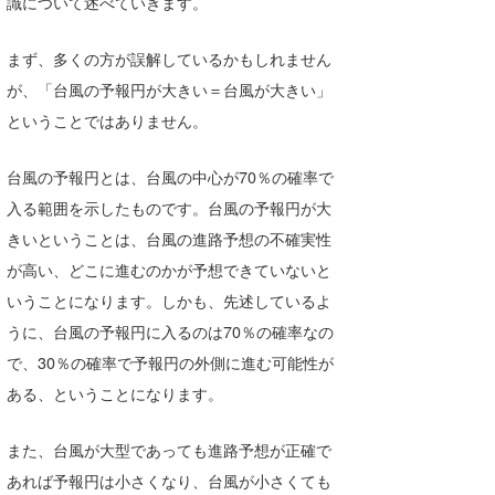
識について述べていきます。
喜納海人
KID
まず、多くの方が誤解しているかもしれません
KOBU
が、「台風の予報円が大きい＝台風が大きい」
KY
ということではありません。
MIN
台風の予報円とは、台風の中心が70％の確率で
入る範囲を示したものです。台風の予報円が大
mitz
きいということは、台風の進路予想の不確実性
OYZ
が高い、どこに進むのかが予想できていないと
S.K
いうことになります。しかも、先述しているよ
うに、台風の予報円に入るのは70％の確率なの
Soulman
で、30％の確率で予報円の外側に進む可能性が
VAGY
ある、ということになります。
waka☆=
また、台風が大型であっても進路予想が正確で
あれば予報円は小さくなり、台風が小さくても
YUKI☆