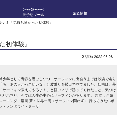
気象情報
波予想ツール
ウラナミ『気持ち良かった初体験』
った初体験』
G◎Da
2022.06.28
球少年として青春を過ごしつつ、サーフィンに出会うまでは砂浜で走り
「あ、あの人かっこいいな」と波乗りを横目で見てました。転機は、茅
「サーフィン教えてやるよ！」と軽いノリで誘ってくれたこと。気づけ
ぷりハマり、今では人生の中心にサーフィンがあります。 趣味：合気
レーニング・漫画 夢：世界一周（サーフィン問わず） 行ってみたいポ
ン・メンタワイ・ヌーサ