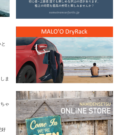
いと
てしま
くちゃ
愛好