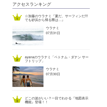
DELTA FORCE SURF
進士剛光
Aichan
アクセスランキング
CBA Films
田原啓江
chan-U
☆加藤のウラナミ『夏だ、サーフィンだ!!!
でも砂浜から帰る際は…』
熊谷素子
植村未来
ECE
ウラナミ
NOBUFUKU
G◎Da
07月31日
大野”MAR”修聖
H
喜納海人
KID
ayanaのウラナミ「ベトナム・ダナン サー
KOBU
フトリップ」
ウラナミ
KY
07月30日
MIN
mitz
どこの波がいい？一目でわかる『地図表示
OYZ
機能』登場！！