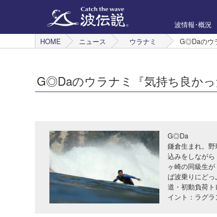
波情報･概況
HOME
ニュース
ウラナミ
G◎Daの
G◎Daのウラナミ『気持ち良か
G◎Da
鎌倉生まれ。野
込みをしながら
ヶ崎の同級生が
ば波乗りにどっ
道・初動負荷ト
イント：ラグラ