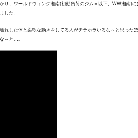
かり、ワールドウィング湘南(初動負荷のジム＝以下、WW湘南)に
ました。
離れした体と柔軟な動きをしてる人がチラホラいるな～と思った
な～と…。