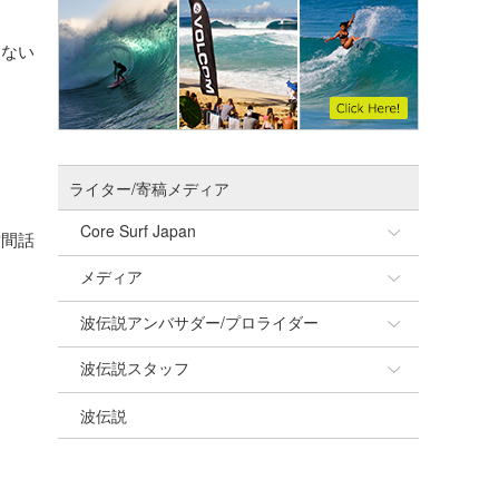
はない
ライター/寄稿メディア
Core Surf Japan
世間話
メディア
Naoya Kimoto
波伝説アンバサダー/プロライダー
mitsuteru Kamio
SURFMEDIA
波伝説スタッフ
Yasunari Inoue
Colors MAGAZINE
福島寿実子
波伝説
Yoshiyuki Obata
WAVAL
中浦“JET”章
☆加藤
arukasvision
嵯峨明日香
+☆maki☆+