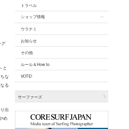
トラベル
ショップ情報
ウラナミ
ショップ情報
お知らせ
湘南
ング
その他
千葉北
ルール＆How to
伊豆
～と
。ちな
VOTE!
千葉南
、なる
大阪
サーファーズ
四国
やり出
沖縄
やめ