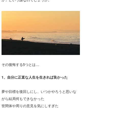
喜納海人
KID
KOBU
KY
MIN
mitz
OYZ
その後悔する5つとは…
S.K
1、自分に正直な人生を生きれば良かった
Soulman
VAGY
夢や目標を後回しにし、いつかやろうと思いな
がら結局何もできなかった
waka☆=
世間体や周りの意見を気にしすぎた
YUKI☆