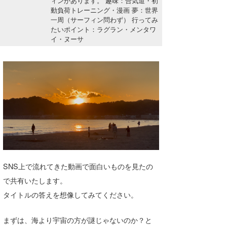
ィンがあります。 趣味：合気道・初
湘南
お知らせ
動負荷トレーニング・漫画 夢：世界
今月のプレゼント
一周（サーフィン問わず） 行ってみ
千葉北
その他
たいポイント：ラグラン・メンタワ
イ・ヌーサ
伊豆
ルール＆How to
千葉南
VOTE!
大阪
サーファーズ
四国
沖縄
SNS上で流れてきた動画で面白いものを見たの
で共有いたします。
タイトルの答えを想像してみてください。
まずは、海より宇宙の方が謎じゃないのか？と
ライター/寄稿メディア