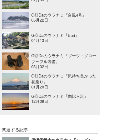
G◎Daのウラナミ『台風4号』
05月22日
G◎Daのウラナミ『Bari』
04月13日
G◎Daのウラナミ『ブーツ・グロー
ブ〜フル装備』
03月02日
G◎Daのウラナミ『気持ち良かった
初乗り』
01月20日
G◎Daのウラナミ『由比ヶ浜』
12月09日
関連する記事
唐澤予報士のウラナミ『シーズン一発目から大当たり！』