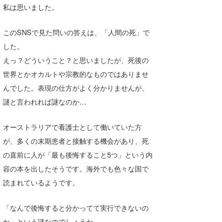
私は思いました。
Core Surf Japan
メディア
Naoya Kimoto
このSNSで見た問いの答えは、「人間の死」で
した。
波伝説アンバサダー/プロライダー
mitsuteru Kamio
SURFMEDIA
えっ？どういうこと？と思いましたが、死後の
波伝説スタッフ
Yasunari Inoue
Colors MAGAZINE
福島寿実子
世界とかオカルトや宗教的なものではありませ
んでした。表現の仕方がよく分かりませんが、
Yoshiyuki Obata
WAVAL
中浦“JET”章
☆加藤
波伝説
謎と言われれば謎なのか…
arukasvision
嵯峨明日香
+☆maki☆+
オーストラリアで看護士として働いていた方
DELTA FORCE SURF
進士剛光
Aichan
が、多くの末期患者と接触する機会があり、死
CBA Films
田原啓江
chan-U
の直前に人が「最も後悔すること5つ」という内
容の本を出したそうです。海外でも色々な国で
熊谷素子
植村未来
ECE
読まれているようです。
NOBUFUKU
G◎Da
「なんで後悔すると分かってて実行できないの
大野”MAR”修聖
H
か」という謎なのでしょうか。