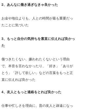
2、あんなに働き過ぎなきゃ良かった
たっちー
ハンマー
お金や地位よりも、人との時間が最も重要だっ
たことに気づいた
まっきー
三輪予報士
3、もっと自分の気持ちを素直に伝えれば良かっ
た
小川予報士
上田純子
傷つきたくない、嫌われたくないという理由
で、本音を言わなかったり、「好き」「ありが
上條将美
とう」「許して欲しい」などの言葉をもっと正
唐澤予報士
直に伝えれば良かった
SancheZ
4、友人ともっと連絡をとれば良かった
ゴン
仕事や忙しさを理由に、昔の友人と疎遠になっ
米山予報士