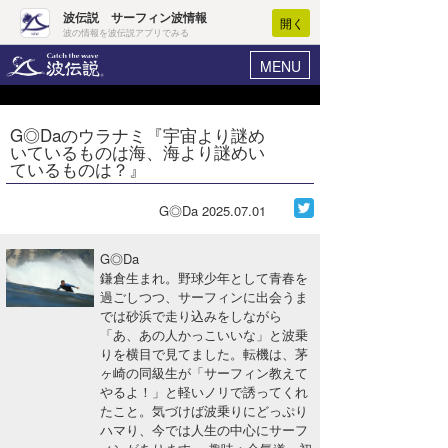
波伝説 サーフィン波情報
開く
波の情報を波伝説アプリでみる
MENU
ニュース
ヘルプ
マイホーム
G◎Daのウラナミ『宇宙より謎め
Core Surf Japan
いているものは海、海より謎めい
ログイン
ているものは？』
コンテスト
新規会員登録
G◎Da
2025.07.01
ファッション/グッズ
波情報･概況
アート＆エンタメ
G◎Da
波予想ツール
WAVE HUNTER
鎌倉生まれ。野球少年として青春を
過ごしつつ、サーフィンに出会うま
コラム
気象情報
では砂浜で走り込みをしながら
「あ、あの人かっこいいな」と波乗
トラベル
ニュース
りを横目で見てました。転機は、茅
ヶ崎の同級生が「サーフィン教えて
ショップ情報
サーフィンエリアガイド
やるよ！」と軽いノリで誘ってくれ
たこと。気づけば波乗りにどっぷり
ショップ情報
ウラナミ
会員メニュー
ハマり、今では人生の中心にサーフ