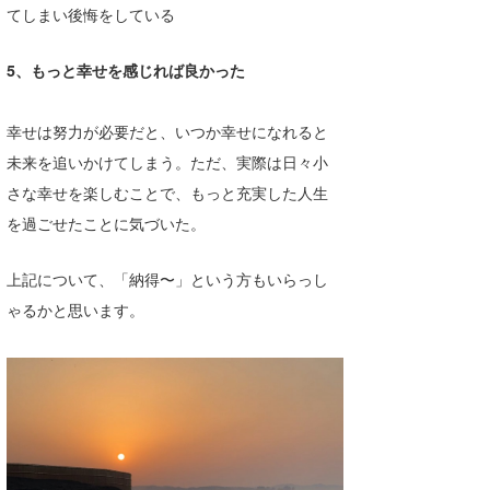
てしまい後悔をしている
wanda
5、もっと幸せを感じれば良かった
予報士 hiro.
banpaku
幸せは努力が必要だと、いつか幸せになれると
未来を追いかけてしまう。ただ、実際は日々小
Mr.K
さな幸せを楽しむことで、もっと充実した人生
chappy
を過ごせたことに気づいた。
Romisea
上記について、「納得〜」という方もいらっし
ゃるかと思います。