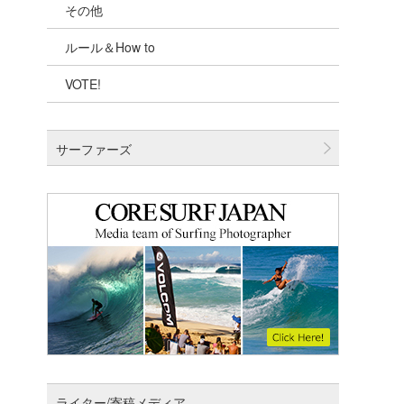
その他
千葉北
ルール＆How to
伊豆
VOTE!
千葉南
大阪
サーファーズ
四国
沖縄
ライター/寄稿メディア