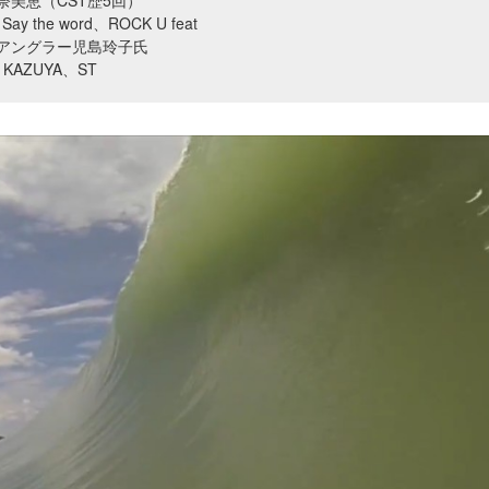
奈美恵（CST歴5回）
y the word、ROCK U feat
アングラー児島玲子氏
AZUYA、ST