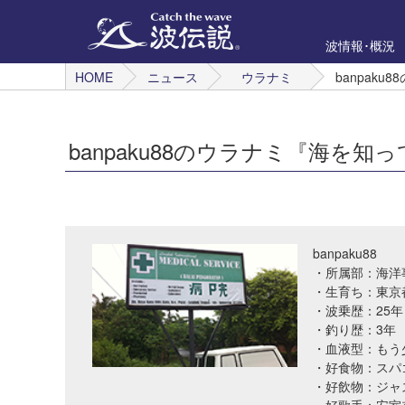
波情報･概況
HOME
ニュース
ウラナミ
banpak
banpaku88のウラナミ『海を
banpaku88
・所属部：海洋
・生育ち：東京
・波乗歴：25年
・釣り歴：3年
・血液型：もう
・好食物：スパゴ
・好飲物：ジャ