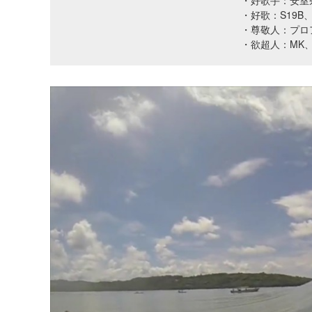
・好歌手：安室
・好歌：S19B、Sa
・尊敬人：プロ
・欲超人：MK、K