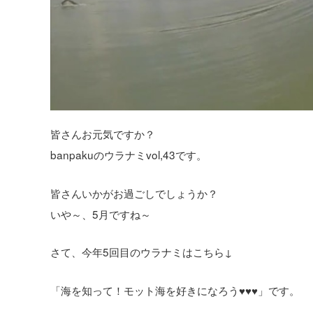
皆さんお元気ですか？
banpakuのウラナミvol,43です。
皆さんいかがお過ごしでしょうか？
いや～、5月ですね～
さて、今年5回目のウラナミはこちら↓
「海を知って！モット海を好きになろう♥♥♥」です。