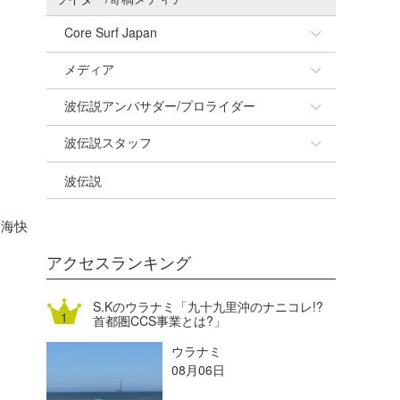
Core Surf Japan
メディア
Naoya Kimoto
波伝説アンバサダー/プロライダー
mitsuteru Kamio
SURFMEDIA
波伝説スタッフ
Yasunari Inoue
Colors MAGAZINE
福島寿実子
波伝説
Yoshiyuki Obata
WAVAL
中浦“JET”章
☆加藤
arukasvision
嵯峨明日香
+☆maki☆+
「海快
DELTA FORCE SURF
進士剛光
Aichan
アクセスランキング
CBA Films
田原啓江
chan-U
S.Kのウラナミ「九十九里沖のナニコレ!?
首都圏CCS事業とは?」
熊谷素子
植村未来
ECE
ウラナミ
NOBUFUKU
G◎Da
08月06日