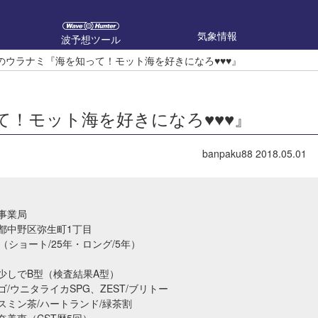
気象情報
波予想ツール
u88のウラナミ『海を知って！モット海を好きになろ♥♥♥』
知って！モット海を好きになろ♥♥♥』
banpaku88
2018.05.01
事業局
都中野区弥生町1丁目
（ショート/25年・ロング/5年）
少しでB型（検査結果A型）
/ウニタライカSPG、ZEST/ブリトー
スミン茶/ハートランド/緑茶割