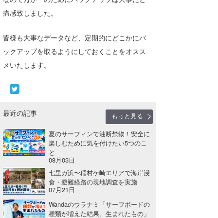
痛感致しました。
wanda
予報士 hiro.
皆様も大事なデータなど、定期的にどこかにバ
ックアップを取るようにしておくことをオスス
banpaku
メいたします。
Mr.K
chappy
最近の記事
Romisea
もっと見る
夏のサーフィンで油断禁物！安全に
楽しむために気を付けたい5つのこ
と
08月03日
七里ガ浜〜稲村ケ崎エリアで海岸浸
食・避難経路の現地調査を実施
07月21日
Wandaのウラナミ「サーフボードの
種類が増えた結果、生まれたもの」