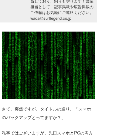
当しており、釣りもやります！営業
湘南
お知らせ
担当として、記事掲載や広告掲載の
今月のプレゼント
ご依頼はお気軽にご連絡ください。
千葉北
その他
wada@surflegend.co.jp
伊豆
ルール＆How to
千葉南
VOTE!
大阪
サーファーズ
四国
沖縄
さて、突然ですが、タイトルの通り、「スマホ
のバックアップとってますか？」
ライター/寄稿メディア
私事ではございますが、先日スマホとPCの両方