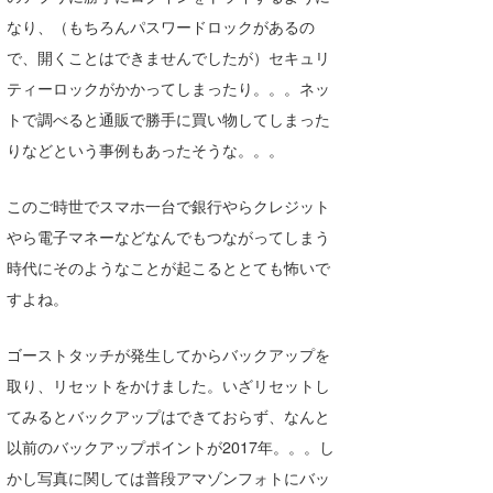
なり、（もちろんパスワードロックがあるの
喜納海人
KID
で、開くことはできませんでしたが）セキュリ
KOBU
ティーロックがかかってしまったり。。。ネッ
KY
トで調べると通販で勝手に買い物してしまった
りなどという事例もあったそうな。。。
MIN
このご時世でスマホ一台で銀行やらクレジット
mitz
やら電子マネーなどなんでもつながってしまう
OYZ
時代にそのようなことが起こるととても怖いで
すよね。
S.K
Soulman
ゴーストタッチが発生してからバックアップを
取り、リセットをかけました。いざリセットし
VAGY
てみるとバックアップはできておらず、なんと
waka☆=
以前のバックアップポイントが2017年。。。し
かし写真に関しては普段アマゾンフォトにバッ
YUKI☆