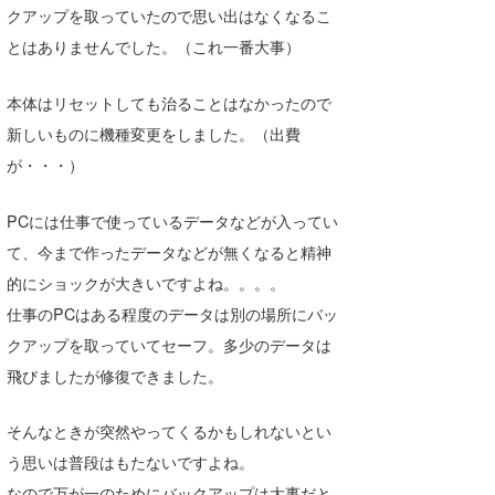
クアップを取っていたので思い出はなくなるこ
たっちー
とはありませんでした。（これ一番大事）
ハンマー
本体はリセットしても治ることはなかったので
まっきー
新しいものに機種変更をしました。（出費
が・・・）
三輪予報士
小川予報士
PCには仕事で使っているデータなどが入ってい
て、今まで作ったデータなどが無くなると精神
上田純子
的にショックが大きいですよね。。。。
上條将美
仕事のPCはある程度のデータは別の場所にバッ
クアップを取っていてセーフ。多少のデータは
唐澤予報士
飛びましたが修復できました。
SancheZ
そんなときが突然やってくるかもしれないとい
ゴン
う思いは普段はもたないですよね。
米山予報士
なので万が一のためにバックアップは大事だと