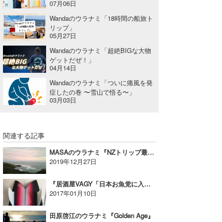
07月06日
Wandaのウラナミ「18時間の船旅ト
リップ」
05月27日
Wandaのウラナミ「超絶BIGな大物
ゲットだぜ！」
04月14日
Wandaのウラナミ「ついに痛風を発
症したの巻 〜雪山で悟る〜」
03月03日
関連する記事
MASAのウラナミ『NZトリップ最終回』
2019年12月27日
『居酒屋VAGY「日本お魚党に入りました」』
2017年01月10日
田原啓江のウラナミ『Golden Age』