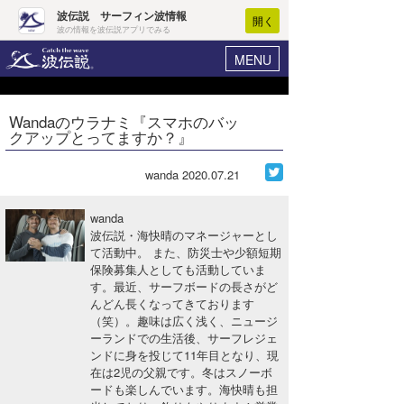
波伝説 サーフィン波情報
開く
波の情報を波伝説アプリでみる
MENU
ニュース
ヘルプ
マイホーム
Wandaのウラナミ『スマホのバッ
Core Surf Japan
クアップとってますか？』
ログイン
コンテスト
新規会員登録
wanda
2020.07.21
ファッション/グッズ
波情報･概況
wanda
アート＆エンタメ
波伝説・海快晴のマネージャーとし
波予想ツール
WAVE HUNTER
て活動中。 また、防災士や少額短期
保険募集人としても活動していま
コラム
気象情報
す。最近、サーフボードの長さがど
んどん長くなってきております
トラベル
ニュース
（笑）。趣味は広く浅く、ニュージ
ーランドでの生活後、サーフレジェ
ショップ情報
サーフィンエリアガイド
ンドに身を投じて11年目となり、現
在は2児の父親です。冬はスノーボ
ショップ情報
ウラナミ
会員メニュー
ードも楽しんでいます。海快晴も担