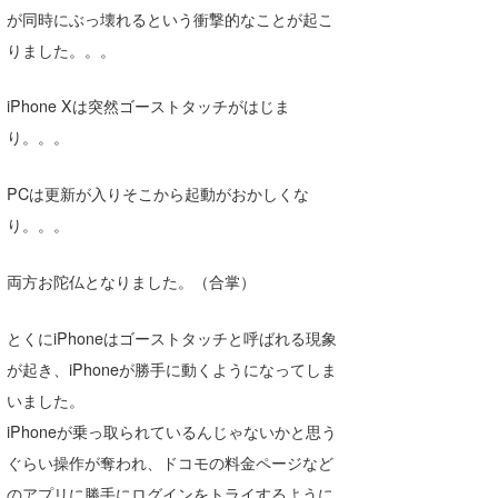
が同時にぶっ壊れるという衝撃的なことが起こ
Core Surf Japan
りました。。。
メディア
Naoya Kimoto
iPhone Xは突然ゴーストタッチがはじま
波伝説アンバサダー/プロライダー
mitsuteru Kamio
SURFMEDIA
り。。。
波伝説スタッフ
Yasunari Inoue
Colors MAGAZINE
福島寿実子
PCは更新が入りそこから起動がおかしくな
Yoshiyuki Obata
WAVAL
中浦“JET”章
☆加藤
波伝説
り。。。
arukasvision
嵯峨明日香
+☆maki☆+
両方お陀仏となりました。（合掌）
DELTA FORCE SURF
進士剛光
Aichan
とくにiPhoneはゴーストタッチと呼ばれる現象
CBA Films
田原啓江
chan-U
が起き、iPhoneが勝手に動くようになってしま
熊谷素子
植村未来
ECE
いました。
iPhoneが乗っ取られているんじゃないかと思う
NOBUFUKU
G◎Da
ぐらい操作が奪われ、ドコモの料金ページなど
大野”MAR”修聖
H
のアプリに勝手にログインをトライするように