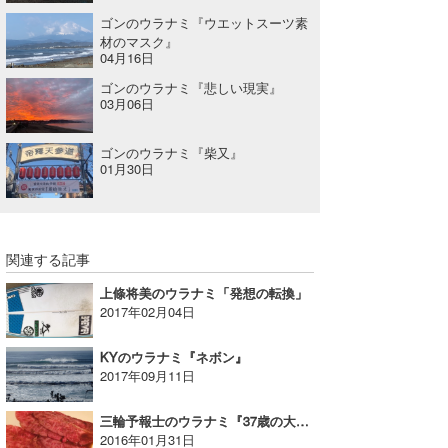
ゴンのウラナミ『ウエットスーツ素
たっちー
材のマスク』
04月16日
ハンマー
ゴンのウラナミ『悲しい現実』
03月06日
まっきー
三輪予報士
ゴンのウラナミ『柴又』
01月30日
小川予報士
上田純子
関連する記事
上條将美
上條将美のウラナミ「発想の転換」
2017年02月04日
唐澤予報士
SancheZ
KYのウラナミ『ネボン』
2017年09月11日
ゴン
三輪予報士のウラナミ『37歳の大人として』
米山予報士
2016年01月31日