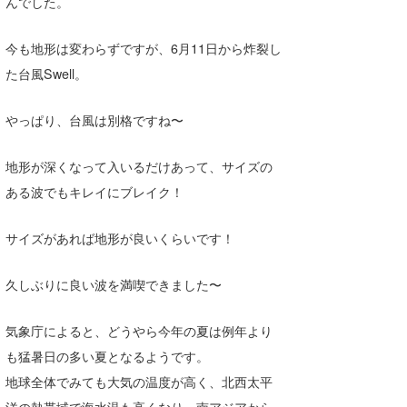
んでした。
Core Surf Japan
今も地形は変わらずですが、6月11日から炸裂し
メディア
Naoya Kimoto
た台風Swell。
波伝説アンバサダー/プロライダー
mitsuteru Kamio
SURFMEDIA
やっぱり、台風は別格ですね〜
波伝説スタッフ
Yasunari Inoue
Colors MAGAZINE
福島寿実子
地形が深くなって入いるだけあって、サイズの
Yoshiyuki Obata
WAVAL
中浦“JET”章
☆加藤
波伝説
ある波でもキレイにブレイク！
arukasvision
嵯峨明日香
+☆maki☆+
サイズがあれば地形が良いくらいです！
DELTA FORCE SURF
進士剛光
Aichan
CBA Films
田原啓江
chan-U
久しぶりに良い波を満喫できました〜
熊谷素子
植村未来
ECE
気象庁によると、どうやら今年の夏は例年より
NOBUFUKU
G◎Da
も猛暑日の多い夏となるようです。
地球全体でみても大気の温度が高く、北西太平
大野”MAR”修聖
H
洋の熱帯域で海水温も高くなり、南アジアから