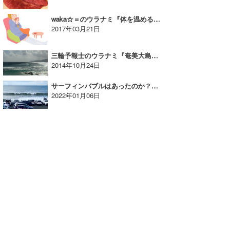
wanda
waka☆＝のウラナミ『体を温めるのは大事！！』
2017年03月21日
予報士 hiro.
三輪予報士のウラナミ『奄美大島×台風19号 DAY1』
banpaku
2014年10月24日
Mr.K
サーフィンバブルはあったのか？最新のレジャー白書で実情を見てみた｜MINのウラナミVol.355
2022年01月06日
chappy
Romisea