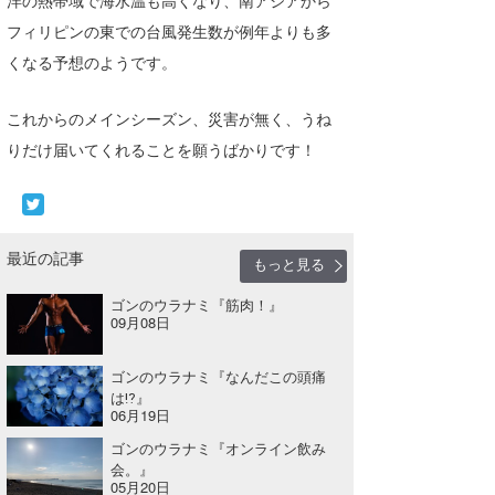
喜納海人
KID
フィリピンの東での台風発生数が例年よりも多
くなる予想のようです。
KOBU
これからのメインシーズン、災害が無く、うね
KY
りだけ届いてくれることを願うばかりです！
MIN
mitz
OYZ
最近の記事
もっと見る
S.K
ゴンのウラナミ『筋肉！』
09月08日
Soulman
ゴンのウラナミ『なんだこの頭痛
VAGY
は⁉︎』
06月19日
waka☆=
ゴンのウラナミ『オンライン飲み
会。』
YUKI☆
05月20日