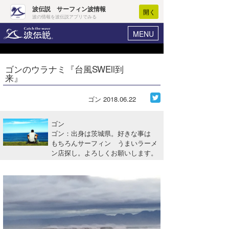
波伝説 サーフィン波情報
開く
波の情報を波伝説アプリでみる
MENU
ニュース
ヘルプ
マイホーム
ゴンのウラナミ『台風SWEll到
Core Surf Japan
来』
ログイン
コンテスト
新規会員登録
ゴン
2018.06.22
ファッション/グッズ
波情報･概況
ゴン
アート＆エンタメ
ゴン：出身は茨城県。好きな事は
波予想ツール
WAVE HUNTER
もちろんサーフィン うまいラーメ
ン店探し。よろしくお願いします。
コラム
気象情報
トラベル
ニュース
ショップ情報
サーフィンエリアガイド
ショップ情報
ウラナミ
会員メニュー