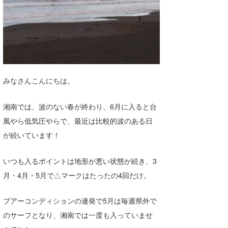
湘南
お知らせ
今月のプレゼント
千葉北
その他
伊豆
ルール＆How to
千葉南
VOTE!
みなさんこんにちは。
大阪
湘南では、波のない春が終わり、6月に入ると台
サーファーズ
四国
風やら低気圧やらで、最近は比較的波のある日
沖縄
が続いています！
いつも入るポイントは地形が悪い状態が続き、3
月・4月・5月で△マークはたったの4回だけ。
プアーコンディションの連発で5月は毎週県外で
のサーフとなり、湘南では一度も入っていませ
ライター/寄稿メディア