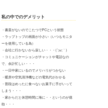
たっちー
私の中でのデメリット
ハンマー
まっきー
・書斎がないのでこたつでPCという状態
・ラップトップの画面が小さい（いつもモニタ
三輪予報士
ーを使用している為）
小川予報士
・会社に行かないから寂しい・・・(´;ω;｀)
上田純子
・コミュニケーションがチャットや電話なの
で、余計忙しい・・・
上條将美
・一日中家にいるのでメリハリがつかない
唐澤予報士
・暖房や空気清浄機などの電気代がかかる
・普段はめったに食べないお菓子に手がいって
SancheZ
しまう・・・
ゴン
・家からだと休憩時間に海に・・というのが億
劫・・・
米山予報士