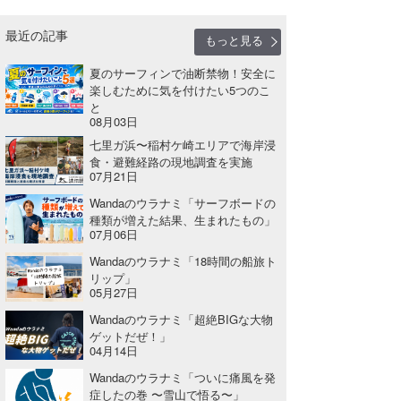
最近の記事
もっと見る
夏のサーフィンで油断禁物！安全に
楽しむために気を付けたい5つのこ
と
08月03日
七里ガ浜〜稲村ケ崎エリアで海岸浸
食・避難経路の現地調査を実施
07月21日
Wandaのウラナミ「サーフボードの
種類が増えた結果、生まれたもの」
07月06日
Wandaのウラナミ「18時間の船旅ト
リップ」
05月27日
Wandaのウラナミ「超絶BIGな大物
ゲットだぜ！」
04月14日
Wandaのウラナミ「ついに痛風を発
症したの巻 〜雪山で悟る〜」