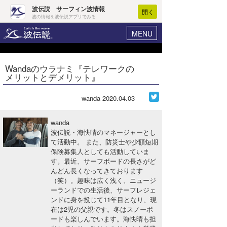
波伝説 サーフィン波情報
開く
波の情報を波伝説アプリでみる
MENU
ニュース
ヘルプ
マイホーム
Wandaのウラナミ『テレワークの
Core Surf Japan
メリットとデメリット』
ログイン
コンテスト
新規会員登録
wanda
2020.04.03
ファッション/グッズ
波情報･概況
wanda
アート＆エンタメ
波伝説・海快晴のマネージャーとし
波予想ツール
WAVE HUNTER
て活動中。 また、防災士や少額短期
保険募集人としても活動していま
コラム
気象情報
す。最近、サーフボードの長さがど
んどん長くなってきております
トラベル
ニュース
（笑）。趣味は広く浅く、ニュージ
ーランドでの生活後、サーフレジェ
ショップ情報
サーフィンエリアガイド
ンドに身を投じて11年目となり、現
在は2児の父親です。冬はスノーボ
ショップ情報
ウラナミ
会員メニュー
ードも楽しんでいます。海快晴も担