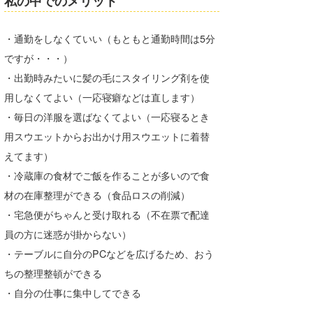
私の中でのメリット
喜納海人
KID
・通勤をしなくていい（もともと通勤時間は5分
KOBU
ですが・・・）
KY
・出勤時みたいに髪の毛にスタイリング剤を使
用しなくてよい（一応寝癖などは直します）
MIN
・毎日の洋服を選ばなくてよい（一応寝るとき
mitz
用スウエットからお出かけ用スウエットに着替
えてます）
OYZ
・冷蔵庫の食材でご飯を作ることが多いので食
S.K
材の在庫整理ができる（食品ロスの削減）
・宅急便がちゃんと受け取れる（不在票で配達
Soulman
員の方に迷惑が掛からない）
VAGY
・テーブルに自分のPCなどを広げるため、おう
ちの整理整頓ができる
waka☆=
・自分の仕事に集中してできる
YUKI☆