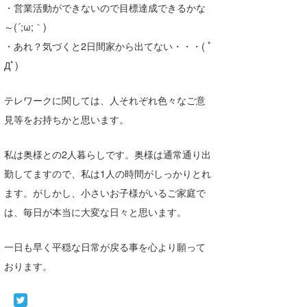
・営業活動ができないので目標達成できるかな
wanda
～(´;ω;｀)
・あれ？気づくと2日間家から出てない・・・( ﾟ
予報士 hiro.
Дﾟ)
banpaku
テレワークに関しては、人それぞれ色々なご意
Mr.K
見等をお持ちかと思います。
chappy
私は奥様との2人暮らしです。奥様は通常通り出
Romisea
勤してますので、私は1人の時間がしっかりとれ
ます。がしかし、小さいお子様がいるご家庭で
は、毎日が本当に大変な日々と思います。
一日も早く平穏な日常が戻る事を心より願って
おります。