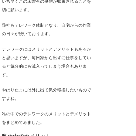
いち早くこの未曽有の事態が収束されることを
Core Surf Japan
切に願います。
メディア
Naoya Kimoto
弊社もテレワーク体制となり、自宅からの作業
波伝説アンバサダー/プロライダー
mitsuteru Kamio
SURFMEDIA
の日々が続いております。
波伝説スタッフ
Yasunari Inoue
Colors MAGAZINE
福島寿実子
テレワークにはメリットとデメリットもあるか
Yoshiyuki Obata
WAVAL
中浦“JET”章
☆加藤
波伝説
と思いますが、毎日家から出ずに仕事をしてい
ると気分的にも滅入ってしまう場合もありま
arukasvision
嵯峨明日香
+☆maki☆+
す。
DELTA FORCE SURF
進士剛光
Aichan
やはりたまには外に出て気分転換したいもので
CBA Films
田原啓江
chan-U
すよね。
熊谷素子
植村未来
ECE
私の中でのテレワークのメリットとデメリット
NOBUFUKU
G◎Da
をまとめてみました。
大野”MAR”修聖
H