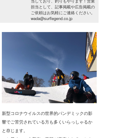
当しており、釣りもやります！営業
湘南
お知らせ
担当として、記事掲載や広告掲載の
今月のプレゼント
ご依頼はお気軽にご連絡ください。
千葉北
その他
wada@surflegend.co.jp
伊豆
ルール＆How to
千葉南
VOTE!
大阪
サーファーズ
四国
沖縄
新型コロナウイルスの世界的パンデミックの影
響でご苦労されている方も多くいらっしゃるか
と存じます。
ライター/寄稿メディア