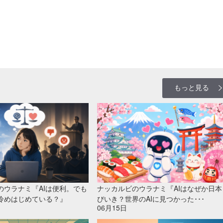
もっと見る
のウラナミ『AIは便利。でも
ナッカルビのウラナミ『AIはなぜか日本
冷めはじめている？』
びいき？世界のAIに見つかった･･･
06月15日