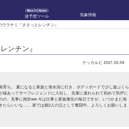
気象情報
波予想ツール
のウラナミ『ささっとレンチン』
とレンチン』
ナッカルビ
2021.02.09
南育ち。 夏になると家族と海水浴に行き、ボディボードで少し遊ぶくら
が縁あってサーフレジェンドに入社し、先輩に連れられて初めてSUPに
のの、見事に挫折ww 今は仕事と家族優先の毎日ですが、いつかまた海
きたらいいな…… 家では娘2人の父として奮闘中。よろしくお願いしま