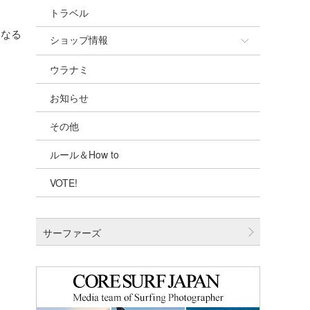
トラベル
くなる
ショップ情報
ウラナミ
ショップ情報
お知らせ
湘南
その他
千葉北
ルール＆How to
伊豆
VOTE!
千葉南
大阪
サーファーズ
四国
沖縄