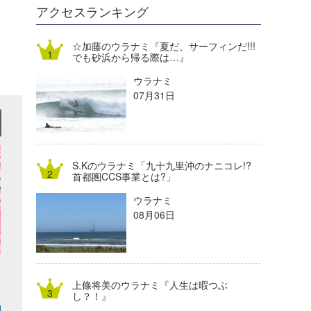
DELTA FORCE SURF
進士剛光
Aichan
アクセスランキング
CBA Films
田原啓江
chan-U
☆加藤のウラナミ『夏だ、サーフィンだ!!!
でも砂浜から帰る際は…』
熊谷素子
植村未来
ECE
ウラナミ
NOBUFUKU
G◎Da
07月31日
大野”MAR”修聖
H
喜納海人
KID
S.Kのウラナミ「九十九里沖のナニコレ!?
KOBU
首都圏CCS事業とは?」
ウラナミ
KY
08月06日
MIN
mitz
上條将美のウラナミ『人生は暇つぶ
OYZ
し？！』