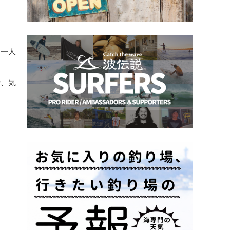
、一人
で、気