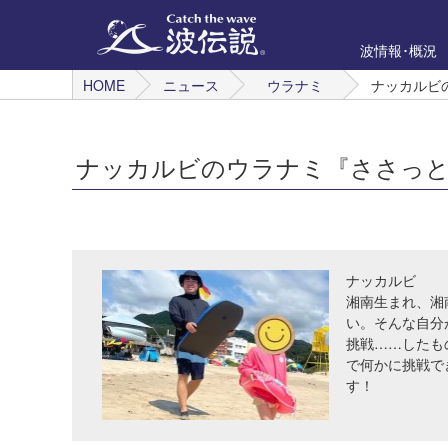
波情報･概況
HOME
ニュース
ウラナミ
ナッカルビ
ナッカルビのウラナミ『ささっ
ナッカルビ
湘南生まれ、湘
い。そんな自分
挑戦……したも
で何かに挑戦で
す！