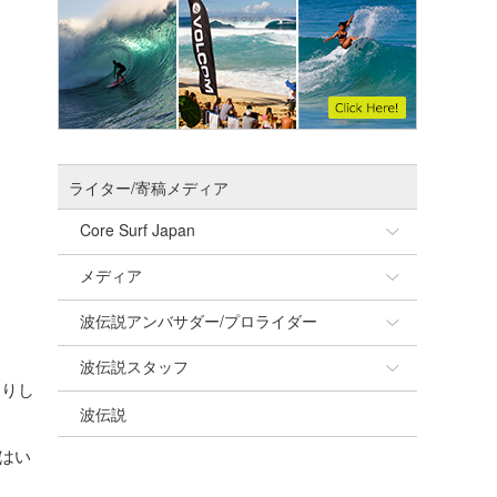
ライター/寄稿メディア
Core Surf Japan
メディア
Naoya Kimoto
波伝説アンバサダー/プロライダー
mitsuteru Kamio
SURFMEDIA
波伝説スタッフ
Yasunari Inoue
Colors MAGAZINE
福島寿実子
たりし
波伝説
Yoshiyuki Obata
WAVAL
中浦“JET”章
☆加藤
はい
arukasvision
嵯峨明日香
+☆maki☆+