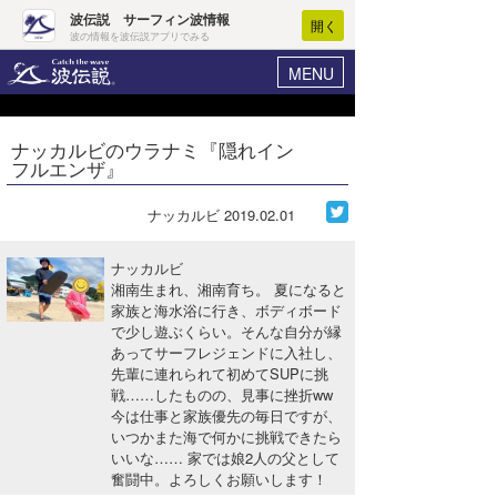
波伝説 サーフィン波情報
開く
波の情報を波伝説アプリでみる
MENU
ニュース
ヘルプ
マイホーム
ナッカルビのウラナミ『隠れイン
Core Surf Japan
フルエンザ』
ログイン
コンテスト
新規会員登録
ナッカルビ
2019.02.01
ファッション/グッズ
波情報･概況
ナッカルビ
アート＆エンタメ
湘南生まれ、湘南育ち。 夏になると
波予想ツール
WAVE HUNTER
家族と海水浴に行き、ボディボード
で少し遊ぶくらい。そんな自分が縁
コラム
気象情報
あってサーフレジェンドに入社し、
先輩に連れられて初めてSUPに挑
トラベル
ニュース
戦……したものの、見事に挫折ww
今は仕事と家族優先の毎日ですが、
ショップ情報
サーフィンエリアガイド
いつかまた海で何かに挑戦できたら
いいな…… 家では娘2人の父として
ショップ情報
ウラナミ
会員メニュー
奮闘中。よろしくお願いします！