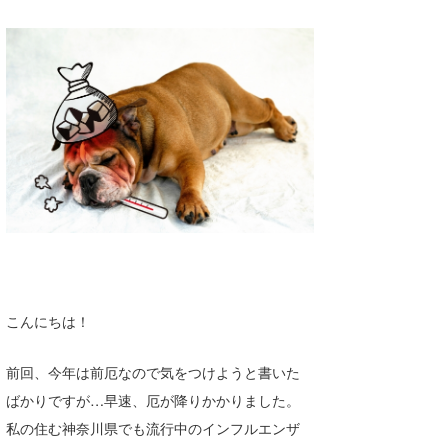
湘南
お知らせ
今月のプレゼント
千葉北
その他
伊豆
ルール＆How to
千葉南
VOTE!
大阪
サーファーズ
四国
沖縄
こんにちは！
前回、今年は前厄なので気をつけようと書いた
ばかりですが…早速、厄が降りかかりました。
私の住む神奈川県でも流行中のインフルエンザ
ライター/寄稿メディア