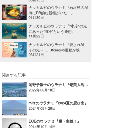
ナッカルビのウラナミ『石垣島の深
海にDB的な新種がいた！』
01月30日
ナッカルビのウラナミ『“水冷"の先
にあった“海冷”という発想』
11月22日
ナッカルビのウラナミ『愛されAI、
その先へ……#keep4o運動が映･･･
08月21日
関連する記事
岡野予報士のウラナミ『奄美大島へ⑥最後の波』
2022年08月18日
mitzのウラナミ『2024夏の思ひ出』
2024年09月26日
ECEのウラナミ『脱・主義！』
2014年10月14日