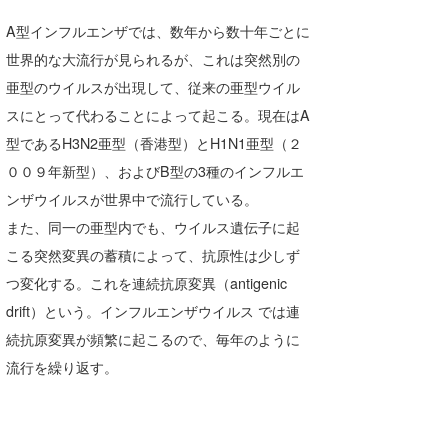
A型インフルエンザでは、数年から数十年ごとに
wanda
世界的な大流行が見られるが、これは突然別の
予報士 hiro.
亜型のウイルスが出現して、従来の亜型ウイル
banpaku
スにとって代わることによって起こる。現在はA
型であるH3N2亜型（香港型）とH1N1亜型（２
Mr.K
００９年新型）、およびB型の3種のインフルエ
chappy
ンザウイルスが世界中で流行している。
また、同一の亜型内でも、ウイルス遺伝子に起
Romisea
こる突然変異の蓄積によって、抗原性は少しず
つ変化する。これを連続抗原変異（antigenic
drift）という。インフルエンザウイルス では連
続抗原変異が頻繁に起こるので、毎年のように
流行を繰り返す。