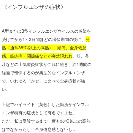
《インフルエンザの症状》
A型またはB型インフルエンザウイルスの感染を
受けてから1～3日間ほどの潜伏期間の後に、
発
熱（通常38℃以上の高熱）、頭痛、全身倦怠
感、筋肉痛・関節痛などが突然現われ
、咳、鼻
汁などの上気道炎症状がこれに続き、約1週間の
経過で軽快するのが典型的なインフルエンザ
で、いわゆる「かぜ」に比べて全身症状が強
い。
上記でハイライト（黄色）した箇所がインフル
エンザ特有の症状として有名ですよね。
ただ、私は受診するまで一度も38℃以上の高熱
はでなかったし、全身倦怠感もないし…