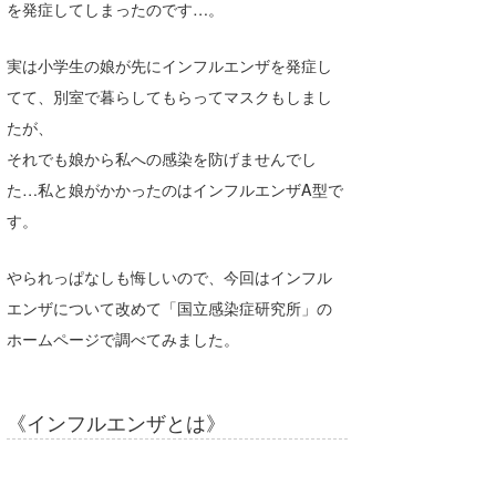
を発症してしまったのです…。
Core Surf Japan
実は小学生の娘が先にインフルエンザを発症し
メディア
Naoya Kimoto
てて、別室で暮らしてもらってマスクもしまし
波伝説アンバサダー/プロライダー
mitsuteru Kamio
SURFMEDIA
たが、
それでも娘から私への感染を防げませんでし
波伝説スタッフ
Yasunari Inoue
Colors MAGAZINE
福島寿実子
た…私と娘がかかったのはインフルエンザA型で
Yoshiyuki Obata
WAVAL
中浦“JET”章
☆加藤
波伝説
す。
arukasvision
嵯峨明日香
+☆maki☆+
やられっぱなしも悔しいので、今回はインフル
DELTA FORCE SURF
進士剛光
Aichan
エンザについて改めて「国立感染症研究所」の
ホームページで調べてみました。
CBA Films
田原啓江
chan-U
熊谷素子
植村未来
ECE
《インフルエンザとは》
NOBUFUKU
G◎Da
大野”MAR”修聖
H