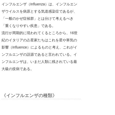
インフルエンザ（influenza）は、インフルエン
喜納海人
KID
ザウイルスを病原とする気道感染症であるが、
KOBU
「一般のかぜ症候群」とは分けて考えるべき
「重くなりやすい疾患」である。
KY
流行が周期的に現われてくるところから、16世
MIN
紀のイタリアの占星家たちはこれを星や寒気の
影響（influence）によるものと考え、これがイ
mitz
ンフルエンザの語源であると言われている。イ
OYZ
ンフルエンザは、いまだ人類に残されている最
大級の疫病である。
S.K
Soulman
VAGY
《インフルエンザの種類》
waka☆=
YUKI☆