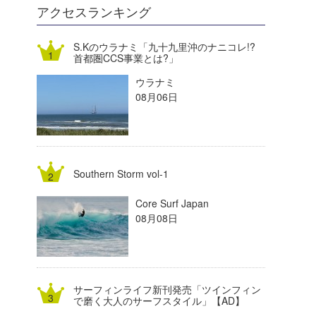
DELTA FORCE SURF
進士剛光
Aichan
アクセスランキング
CBA Films
田原啓江
chan-U
S.Kのウラナミ「九十九里沖のナニコレ!?
首都圏CCS事業とは?」
熊谷素子
植村未来
ECE
ウラナミ
NOBUFUKU
G◎Da
08月06日
大野”MAR”修聖
H
喜納海人
KID
Southern Storm vol-1
KOBU
Core Surf Japan
KY
08月08日
MIN
mitz
サーフィンライフ新刊発売「ツインフィン
OYZ
で磨く大人のサーフスタイル」【AD】