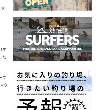
、や
た。
1年
った
ーフ
。末永