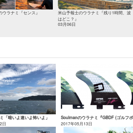
のウラナミ『センス』
米山予報士のウラナミ『残り1時間、波
はどこ？』
03月06日
ミ「暗いよ速いよ怖いよ」
12日
2017年05月13日