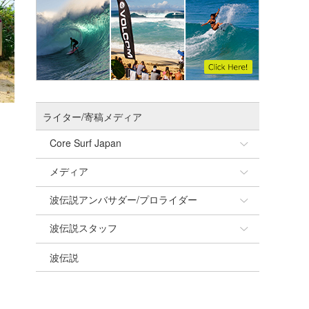
ライター/寄稿メディア
Core Surf Japan
メディア
Naoya Kimoto
波伝説アンバサダー/プロライダー
mitsuteru Kamio
SURFMEDIA
波伝説スタッフ
Yasunari Inoue
Colors MAGAZINE
福島寿実子
波伝説
Yoshiyuki Obata
WAVAL
中浦“JET”章
☆加藤
arukasvision
嵯峨明日香
+☆maki☆+