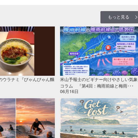
もっと見る
のウラナミ『びゃんびゃん麵
米山予報士のビギナー向けやさしい気象
』
コラム 『第4回：梅雨前線と梅雨･･･
06月16日