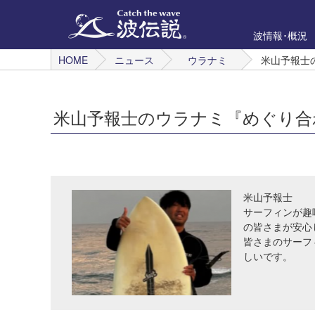
波情報･概況
HOME
ニュース
ウラナミ
米山予報士
米山予報士のウラナミ『めぐり合
米山予報士
サーフィンが趣
の皆さまが安心
皆さまのサーフ
しいです。