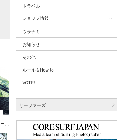
トラベル
ショップ情報
ウラナミ
ショップ情報
お知らせ
湘南
その他
千葉北
ルール＆How to
伊豆
VOTE!
千葉南
大阪
サーファーズ
四国
沖縄
Soulmanのウラナミ『GBDF (ゴルフボールディンプルフィン)』