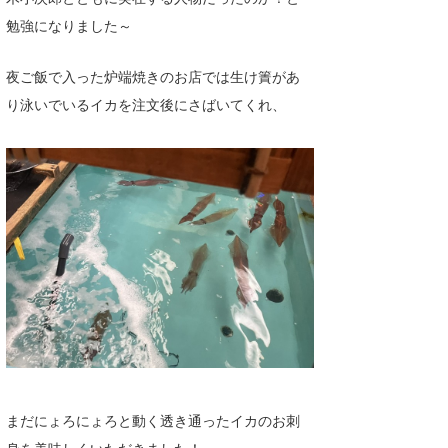
勉強になりました～
たっちー
ハンマー
夜ご飯で入った炉端焼きのお店では生け簀があ
り泳いでいるイカを注文後にさばいてくれ、
まっきー
三輪予報士
小川予報士
上田純子
上條将美
唐澤予報士
SancheZ
ゴン
まだにょろにょろと動く透き通ったイカのお刺
米山予報士
身を美味しくいただきました！