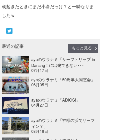
朝起きたときにまだ小倉だっけ？と一瞬なりま
したｗ
最近の記事
もっと見る
ayaのウラナミ「サーフトリップ in
Danang！に出発できない･･･
07月17日
ayaのウラナミ「50周年大同窓会」
06月05日
ayaのウラナミ「ADIOS!」
04月27日
ayaのウラナミ「神様の浜でサーフ
ィン？」
03月16日