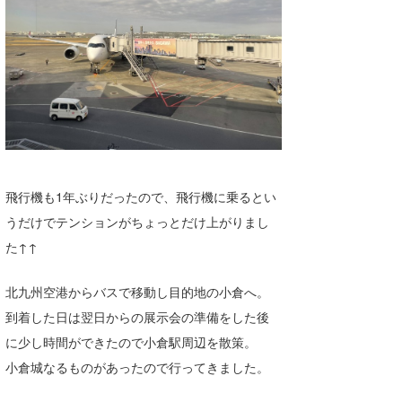
Core Surf Japan
メディア
Naoya Kimoto
波伝説アンバサダー/プロライダー
mitsuteru Kamio
SURFMEDIA
波伝説スタッフ
Yasunari Inoue
Colors MAGAZINE
福島寿実子
Yoshiyuki Obata
WAVAL
中浦“JET”章
☆加藤
波伝説
飛行機も1年ぶりだったので、飛行機に乗るとい
arukasvision
嵯峨明日香
+☆maki☆+
うだけでテンションがちょっとだけ上がりまし
DELTA FORCE SURF
進士剛光
Aichan
た↑↑
CBA Films
田原啓江
chan-U
北九州空港からバスで移動し目的地の小倉へ。
熊谷素子
植村未来
ECE
到着した日は翌日からの展示会の準備をした後
に少し時間ができたので小倉駅周辺を散策。
NOBUFUKU
G◎Da
小倉城なるものがあったので行ってきました。
大野”MAR”修聖
H