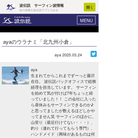
波伝説 サーフィン波情報
開く
波の情報を波伝説アプリでみる
MENU
ニュース
ヘルプ
マイホーム
ayaのウラナミ「北九州小倉」
Core Surf Japan
ログイン
コンテスト
aya
2025.03.24
新規会員登録
ファッション/グッズ
aya
波情報･概況
生まれてからこれまでずーっと藤沢
アート＆エンタメ
在住。 波伝説バックオフィスで総務
波予想ツール
WAVE HUNTER
経理を担当しています。 サーフィン
コラム
を始めて気が付けば7年ちょっと経
気象情報
っていました！！ この会社に入った
ら昼休みもサーフィンできるのか♪
トラベル
ニュース
と思ってましたが数えるほどしかや
ってません笑 サーフィンのほかに、
ショップ情報
サーフィンエリアガイド
山登り（最近行けてない・・・）、
釣り（連れて行ってもらう専門）、
ショップ情報
ウラナミ
会員メニュー
ハンドメイド（興味があるものは何