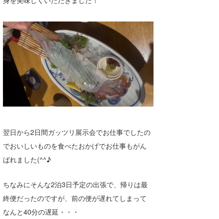
wanda
予報士 hiro.
banpaku
Mr.K
chappy
Romisea
翌日から2日間ガッツリ展示会でお仕事でしたの
でおいしいものを食べたおかげでお仕事もがん
ばれました(^^♪
ちなみにそんな2泊3日予定の出張で、帰りは最
終便だったのですが、前の便が遅れてしまって
なんと40分の遅延・・・