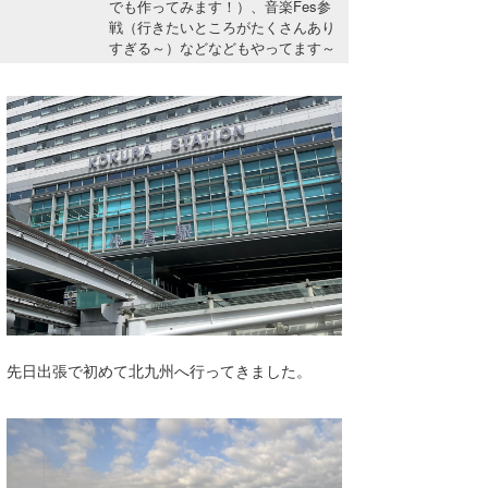
でも作ってみます！）、音楽Fes参
湘南
お知らせ
今月のプレゼント
戦（行きたいところがたくさんあり
すぎる～）などなどもやってます～
千葉北
その他
伊豆
ルール＆How to
千葉南
VOTE!
大阪
サーファーズ
四国
沖縄
先日出張で初めて北九州へ行ってきました。
ライター/寄稿メディア