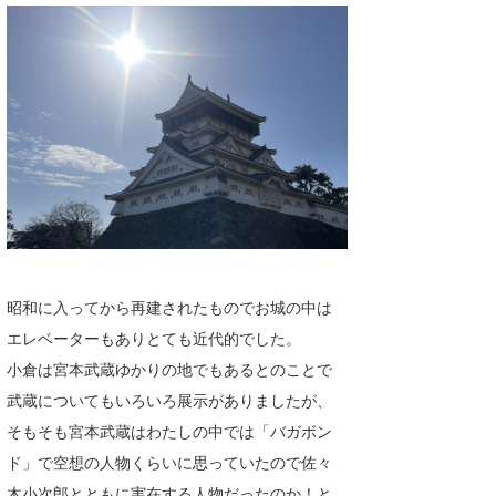
喜納海人
KID
KOBU
KY
MIN
mitz
OYZ
S.K
昭和に入ってから再建されたものでお城の中は
エレベーターもありとても近代的でした。
Soulman
小倉は宮本武蔵ゆかりの地でもあるとのことで
VAGY
武蔵についてもいろいろ展示がありましたが、
そもそも宮本武蔵はわたしの中では「バガボン
waka☆=
ド」で空想の人物くらいに思っていたので佐々
YUKI☆
木小次郎とともに実在する人物だったのか！と