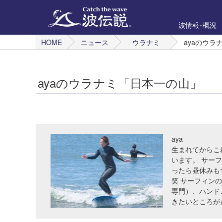
波情報･概況
HOME
ニュース
ウラナミ
ayaのウラ
ayaのウラナミ「日本一の山」
aya
生まれてからこ
います。 サー
ったら昼休みも
笑 サーフィン
専門）、ハンド
きたいところが