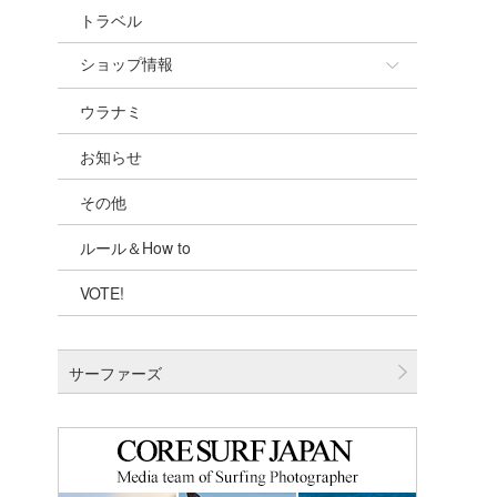
トラベル
ショップ情報
ウラナミ
ショップ情報
お知らせ
湘南
その他
千葉北
ルール＆How to
伊豆
VOTE!
千葉南
大阪
サーファーズ
四国
沖縄