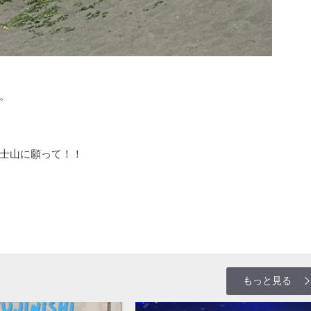
。
・
士山に願って！！
もっと見る