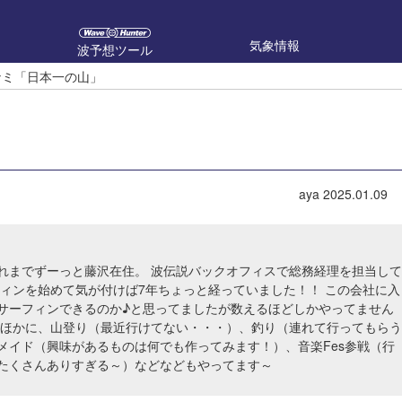
気象情報
波予想ツール
ナミ「日本一の山」
aya
2025.01.09
れまでずーっと藤沢在住。 波伝説バックオフィスで総務経理を担当して
フィンを始めて気が付けば7年ちょっと経っていました！！ この会社に入
サーフィンできるのか♪と思ってましたが数えるほどしかやってません
のほかに、山登り（最近行けてない・・・）、釣り（連れて行ってもらう
メイド（興味があるものは何でも作ってみます！）、音楽Fes参戦（行
たくさんありすぎる～）などなどもやってます～