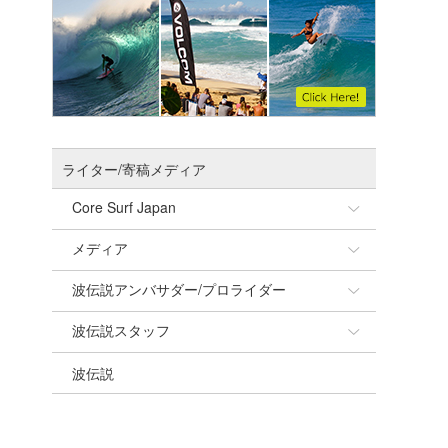
ライター/寄稿メディア
Core Surf Japan
メディア
Naoya Kimoto
波伝説アンバサダー/プロライダー
mitsuteru Kamio
SURFMEDIA
波伝説スタッフ
Yasunari Inoue
Colors MAGAZINE
福島寿実子
波伝説
Yoshiyuki Obata
WAVAL
中浦“JET”章
☆加藤
arukasvision
嵯峨明日香
+☆maki☆+