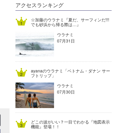
DELTA FORCE SURF
進士剛光
Aichan
アクセスランキング
CBA Films
田原啓江
chan-U
☆加藤のウラナミ『夏だ、サーフィンだ!!!
でも砂浜から帰る際は…』
熊谷素子
植村未来
ECE
ウラナミ
NOBUFUKU
G◎Da
07月31日
大野”MAR”修聖
H
喜納海人
KID
ayanaのウラナミ「ベトナム・ダナン サー
KOBU
フトリップ」
ウラナミ
KY
07月30日
MIN
mitz
どこの波がいい？一目でわかる『地図表示
OYZ
機能』登場！！