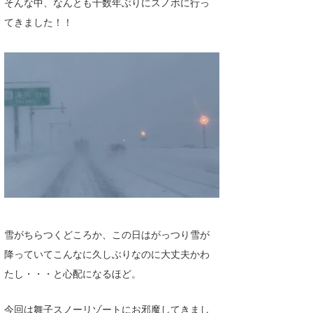
そんな中、なんとも十数年ぶりにスノボに行っ
Core Surf Japan
てきました！！
メディア
Naoya Kimoto
波伝説アンバサダー/プロライダー
mitsuteru Kamio
SURFMEDIA
波伝説スタッフ
Yasunari Inoue
Colors MAGAZINE
福島寿実子
Yoshiyuki Obata
WAVAL
中浦“JET”章
☆加藤
波伝説
arukasvision
嵯峨明日香
+☆maki☆+
DELTA FORCE SURF
進士剛光
Aichan
CBA Films
田原啓江
chan-U
雪がちらつくどころか、この日はがっつり雪が
熊谷素子
植村未来
ECE
降っていてこんなに久しぶりなのに大丈夫かわ
たし・・・と心配になるほど。
NOBUFUKU
G◎Da
大野”MAR”修聖
H
今回は舞子スノーリゾートにお邪魔してきまし