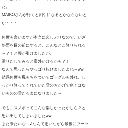
た。
喜納海人
KID
MAIKOさんが行くと割引になるとかならないと
KOBU
か・・・
KY
何度も言いますが本当に久しぶりなので、いざ
MIN
斜面を目の前にすると、こんなとこ降りられる
～？！と腰が引けましたが、
mitz
滑りだしてみると案外いけるかも？！
OYZ
なんて思ったらやっぱり転びましたよね～ww
結局何度も尻もちをついてゴーグルも外れ、し
S.K
っかり降ってくれていた雪のおかげで痛くはな
Soulman
いものの雪だるまになりました～
VAGY
でも、スノボってこんな楽しかったかしら？と
waka☆=
思い出してしまいましたww
また来たいな～♪なんて思いながら最後にブーツ
YUKI☆