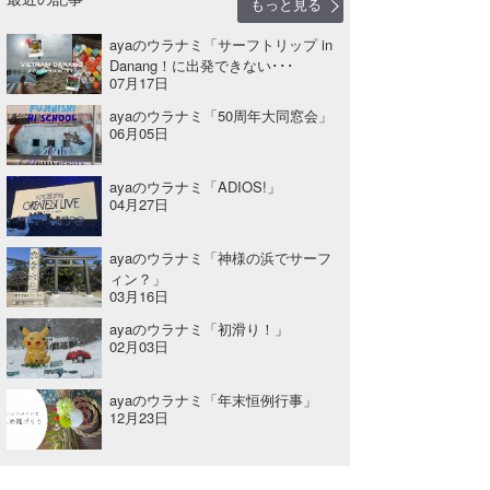
もっと見る
wanda
ayaのウラナミ「サーフトリップ in
Danang！に出発できない･･･
予報士 hiro.
07月17日
ayaのウラナミ「50周年大同窓会」
banpaku
06月05日
Mr.K
ayaのウラナミ「ADIOS!」
04月27日
chappy
ayaのウラナミ「神様の浜でサーフ
Romisea
ィン？」
03月16日
ayaのウラナミ「初滑り！」
02月03日
ayaのウラナミ「年末恒例行事」
12月23日