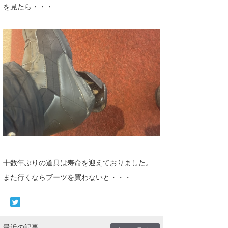
を見たら・・・
たっちー
ハンマー
まっきー
三輪予報士
小川予報士
上田純子
上條将美
唐澤予報士
十数年ぶりの道具は寿命を迎えておりました。
また行くならブーツを買わないと・・・
SancheZ
ゴン
米山予報士
最近の記事