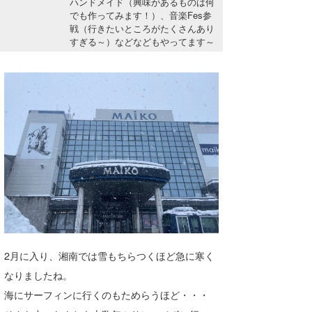
ハンドメイド（興味があるものは何
湘南
お知らせ
でも作ってみます！）、音楽Fes参
今月のプレゼント
戦（行きたいところがたくさんあり
千葉北
その他
すぎる～）などなどもやってます～
伊豆
ルール＆How to
千葉南
VOTE!
大阪
サーファーズ
四国
沖縄
2月に入り、湘南では雪もちらつくほど急に寒く
なりましたね。
海にサーフィンに行くのもためらうほど・・・
ライター/寄稿メディア