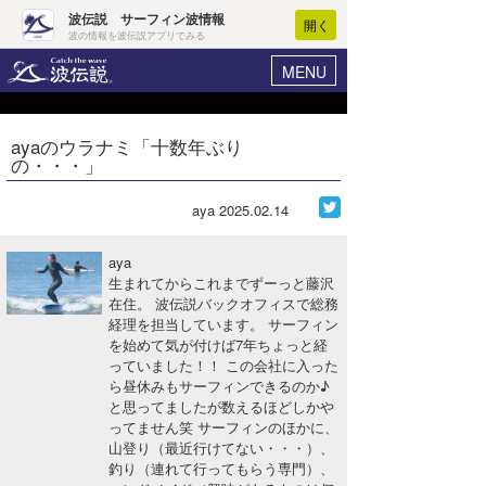
波伝説 サーフィン波情報
開く
波の情報を波伝説アプリでみる
MENU
ニュース
ヘルプ
マイホーム
ayaのウラナミ「十数年ぶり
Core Surf Japan
の・・・」
ログイン
コンテスト
新規会員登録
aya
2025.02.14
ファッション/グッズ
波情報･概況
aya
アート＆エンタメ
生まれてからこれまでずーっと藤沢
波予想ツール
WAVE HUNTER
在住。 波伝説バックオフィスで総務
経理を担当しています。 サーフィン
コラム
気象情報
を始めて気が付けば7年ちょっと経
っていました！！ この会社に入った
トラベル
ニュース
ら昼休みもサーフィンできるのか♪
と思ってましたが数えるほどしかや
ショップ情報
サーフィンエリアガイド
ってません笑 サーフィンのほかに、
山登り（最近行けてない・・・）、
ショップ情報
ウラナミ
会員メニュー
釣り（連れて行ってもらう専門）、