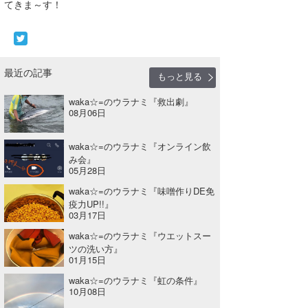
てきま～す！
喜納海人
KID
KOBU
最近の記事
KY
もっと見る
waka☆=のウラナミ『救出劇』
MIN
08月06日
mitz
waka☆=のウラナミ『オンライン飲
OYZ
み会』
05月28日
S.K
waka☆=のウラナミ『味噌作りDE免
疫力UP!!』
Soulman
03月17日
waka☆=のウラナミ『ウエットスー
VAGY
ツの洗い方』
01月15日
waka☆=
waka☆=のウラナミ『虹の条件』
10月08日
YUKI☆