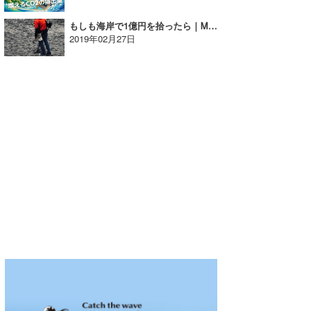
wanda
もしも海岸で1億円を拾ったら｜MINのウラナミVol.328
2019年02月27日
予報士 hiro.
banpaku
Mr.K
chappy
Romisea