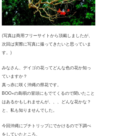
湘南
お知らせ
今月のプレゼント
千葉北
その他
伊豆
ルール＆How to
(写真は商用フリーサイトから頂戴しましたが、
千葉南
VOTE!
次回は実際に写真に撮ってきたいと思っていま
す。)
大阪
サーファーズ
四国
みなさん、デイゴの花ってどんな色の花か知っ
ていますか？
沖縄
真っ赤に咲く沖縄の県花です。
BOO×の島唄の冒頭にもでてくるので聞いたこと
はあるかもしれませんが、、、どんな花かな？
と、私も知りませんでした。
今回沖縄にプチトリップにでかけるので下調べ
ライター/寄稿メディア
をしていたところ、