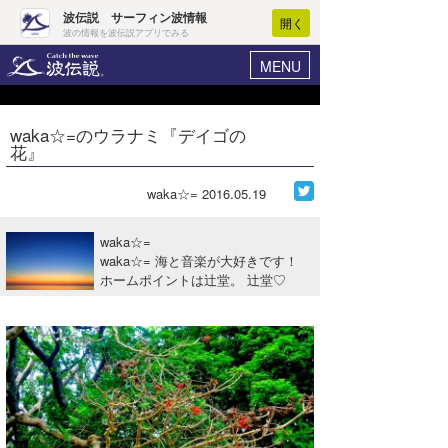
波伝説 サーフィン波情報
開く
波の情報を波伝説アプリでみる
MENU
ニュース
ヘルプ
マイホーム
waka☆=のウラナミ『デイゴの
Core Surf Japan
花』
ログイン
コンテスト
新規会員登録
waka☆=
2016.05.19
ファッション/グッズ
波情報･概況
waka☆=
アート＆エンタメ
waka☆= 海と音楽が大好きです！
波予想ツール
WAVE HUNTER
ホームポイントは辻堂。 辻堂♡
コラム
気象情報
トラベル
ニュース
ショップ情報
サーフィンエリアガイド
ショップ情報
ウラナミ
会員メニュー