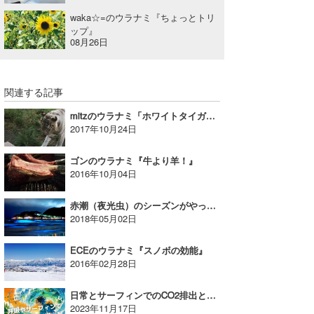
waka☆=のウラナミ『ちょっとトリ
たっちー
ップ』
08月26日
ハンマー
まっきー
関連する記事
三輪予報士
mitzのウラナミ「ホワイトタイガー」
2017年10月24日
小川予報士
ゴンのウラナミ『牛より羊！』
上田純子
2016年10月04日
上條将美
赤潮（夜光虫）のシーズンがやってきた！｜MINのウラナミVol.317
2018年05月02日
唐澤予報士
SancheZ
ECEのウラナミ『スノボの効能』
2016年02月28日
ゴン
日常とサーフィンでのCO2排出とカーボン・オフセット｜MINのウラナミVol.371
米山予報士
2023年11月17日