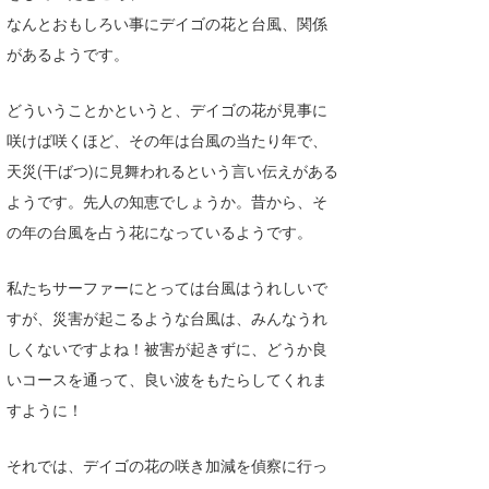
Core Surf Japan
なんとおもしろい事にデイゴの花と台風、関係
があるようです。
メディア
Naoya Kimoto
どういうことかというと、デイゴの花が見事に
波伝説アンバサダー/プロライダー
mitsuteru Kamio
SURFMEDIA
咲けば咲くほど、その年は台風の当たり年で、
波伝説スタッフ
Yasunari Inoue
Colors MAGAZINE
福島寿実子
天災(干ばつ)に見舞われるという言い伝えがある
ようです。先人の知恵でしょうか。昔から、そ
Yoshiyuki Obata
WAVAL
中浦“JET”章
☆加藤
波伝説
の年の台風を占う花になっているようです。
arukasvision
嵯峨明日香
+☆maki☆+
私たちサーファーにとっては台風はうれしいで
DELTA FORCE SURF
進士剛光
Aichan
すが、災害が起こるような台風は、みんなうれ
CBA Films
田原啓江
chan-U
しくないですよね！被害が起きずに、どうか良
いコースを通って、良い波をもたらしてくれま
熊谷素子
植村未来
ECE
すように！
NOBUFUKU
G◎Da
それでは、デイゴの花の咲き加減を偵察に行っ
大野”MAR”修聖
H