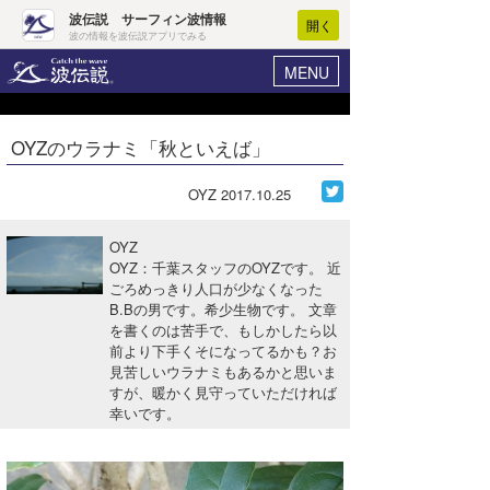
波伝説 サーフィン波情報
開く
波の情報を波伝説アプリでみる
MENU
ニュース
ヘルプ
マイホーム
OYZのウラナミ「秋といえば」
Core Surf Japan
ログイン
コンテスト
OYZ
2017.10.25
新規会員登録
ファッション/グッズ
OYZ
波情報･概況
OYZ：千葉スタッフのOYZです。 近
アート＆エンタメ
ごろめっきり人口が少なくなった
波予想ツール
WAVE HUNTER
B.Bの男です。希少生物です。 文章
コラム
を書くのは苦手で、もしかしたら以
気象情報
前より下手くそになってるかも？お
見苦しいウラナミもあるかと思いま
トラベル
ニュース
すが、暖かく見守っていただければ
幸いです。
ショップ情報
サーフィンエリアガイド
ショップ情報
ウラナミ
会員メニュー