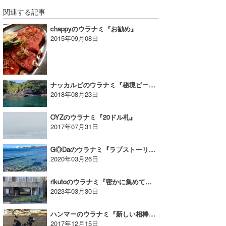
関連する記事
wanda
chappyのウラナミ『お勧め』
予報士 hiro.
2015年09月08日
banpaku
Mr.K
ナッカルビのウラナミ『秘境ビーチでシュノーケリング』
2018年08月23日
chappy
OYZのウラナミ『20ドル札』
Romisea
2017年07月31日
G◎Daのウラナミ『ラブストーリーを突然話させて下さい。』
2020年03月26日
rikutoのウラナミ『密かに集めているモノ』
2023年03月30日
ハンマーのウラナミ『新しい相棒がやって来ました！ 』
2017年12月15日