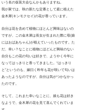
いう名の仮装大会なんかもありますね。
Core Surf Japan
我が家では、秋の新たな定番として庭に植えた
メディア
Naoya Kimoto
金木犀(キンモクセイ)の花が香っています。
波伝説アンバサダー/プロライダー
mitsuteru Kamio
SURFMEDIA
自分は花を含めて植物にほとんど興味はないの
ですが、この金木犀は長女が生まれた際に母(娘
波伝説スタッフ
Yasunari Inoue
Colors MAGAZINE
福島寿実子
にはおばあちゃん)が植えていったものです。た
Yoshiyuki Obata
WAVAL
中浦“JET”章
☆加藤
波伝説
だ、幸い？なことに植物にほどんど興味のない
自分もこの花の匂いは好きで、ようやく今年に
arukasvision
嵯峨明日香
+☆maki☆+
なってはっきりと香ってきました。“はっきり
DELTA FORCE SURF
進士剛光
Aichan
と”というのも、嫁曰く昨年も花が咲いて匂いは
CBA Films
田原啓江
chan-U
あったようなのですが、自分は気がつかなかっ
たのです。
熊谷素子
植村未来
ECE
そして、これまた幸いなことに、娘も花は好き
NOBUFUKU
G◎Da
なようで、金木犀の花を見て喜んでくれていま
大野”MAR”修聖
H
す。