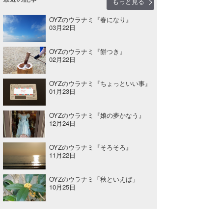
もっと見る
たっちー
OYZのウラナミ『春になり』
03月22日
ハンマー
OYZのウラナミ『餅つき』
まっきー
02月22日
三輪予報士
OYZのウラナミ『ちょっといい事』
01月23日
小川予報士
上田純子
OYZのウラナミ『娘の夢かなう』
12月24日
上條将美
OYZのウラナミ『そろそろ』
唐澤予報士
11月22日
SancheZ
OYZのウラナミ「秋といえば」
10月25日
ゴン
米山予報士