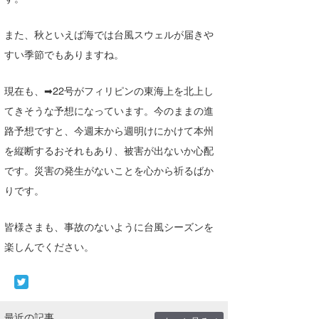
喜納海人
KID
また、秋といえば海では台風スウェルが届きや
KOBU
すい季節でもありますね。
KY
現在も、➡22号がフィリピンの東海上を北上し
MIN
てきそうな予想になっています。今のままの進
路予想ですと、今週末から週明けにかけて本州
mitz
を縦断するおそれもあり、被害が出ないか心配
OYZ
です。災害の発生がないことを心から祈るばか
りです。
S.K
Soulman
皆様さまも、事故のないように台風シーズンを
楽しんでください。
VAGY
waka☆=
YUKI☆
最近の記事