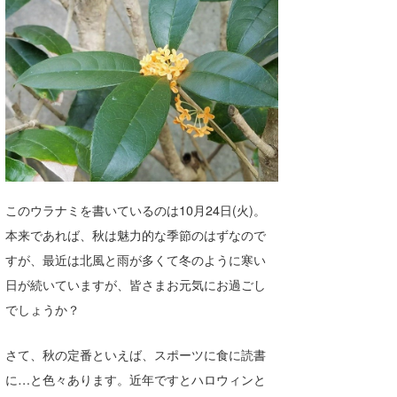
湘南
お知らせ
今月のプレゼント
千葉北
その他
伊豆
ルール＆How to
千葉南
VOTE!
大阪
サーファーズ
四国
このウラナミを書いているのは10月24日(火)。
沖縄
本来であれば、秋は魅力的な季節のはずなので
すが、最近は北風と雨が多くて冬のように寒い
日が続いていますが、皆さまお元気にお過ごし
でしょうか？
さて、秋の定番といえば、スポーツに食に読書
に…と色々あります。近年ですとハロウィンと
ライター/寄稿メディア