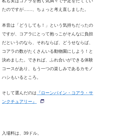
私も実はコアラを抱く気満々で予定をたててい
たっちー
たのですが……、ちょっと考え直しました。
ハンマー
本音は「どうしても！」という気持ちだったの
ですが、コアラにとって抱っこがそんなに負担
まっきー
だというのなら、それならば、どうせならば、
三輪予報士
コアラの数がたくさんいる動物園にしよう！と
決めました。できれば、ふれ合いができる体験
小川予報士
コースがあり、もう一つの楽しみであるカモノ
上田純子
ハシもいるところ。
上條将美
そして選んだのは
『ローンパイン・コアラ・サ
唐澤予報士
ンクチュアリー』
SancheZ
ゴン
入場料は、39ドル。
米山予報士