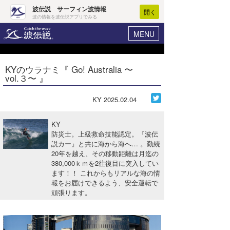
波伝説 サーフィン波情報
開く
波の情報を波伝説アプリでみる
MENU
ニュース
ヘルプ
マイホーム
KYのウラナミ『 Go! Australia 〜
Core Surf Japan
vol.３〜 』
ログイン
コンテスト
新規会員登録
KY
2025.02.04
ファッション/グッズ
波情報･概況
KY
アート＆エンタメ
防災士。上級救命技能認定。『波伝
波予想ツール
WAVE HUNTER
説カー』と共に海から海へ… 。勤続
20年を越え、その移動距離は月迄の
コラム
気象情報
380,000ｋｍを2往復目に突入してい
ます！！ これからもリアルな海の情
トラベル
ニュース
報をお届けできるよう、安全運転で
頑張ります。
ショップ情報
サーフィンエリアガイド
ショップ情報
ウラナミ
会員メニュー