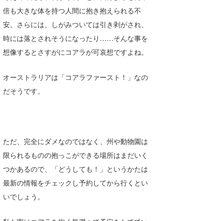
倍も大きな体を持つ人間に抱き抱えられる不
喜納海人
KID
安。さらには、しがみついては引き剥がされ、
KOBU
時には落とされそうになったり……そんな事を
想像するとさすがにコアラが可哀想ですよね。
KY
MIN
オーストラリアは「コアラファースト！」なの
だそうです。
mitz
OYZ
S.K
ただ、完全にダメなのではなく、州や動物園は
Soulman
限られるものの抱っこができる場所はまだいく
つかあるので、「どうしても！」というかたは
VAGY
最新の情報をチェックし予約してから行くとい
waka☆=
いでしょう。
YUKI☆