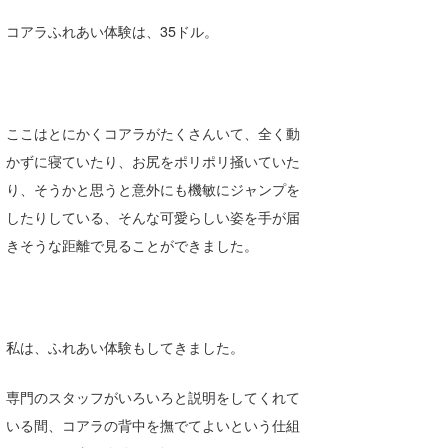
コアラふれあい体験は、35ドル。
wanda
予報士 hiro.
banpaku
ここはとにかくコアラがたくさんいて、全く動
Mr.K
かずに寝ていたり、お尻をポリポリ掻いていた
り、そうかと思うと意外にも機敏にジャンプを
chappy
したりしている、そんな可愛らしい姿を手が届
Romisea
きそうな距離で見ることができました。
私は、ふれあい体験もしてきました。
専門のスタッフがいろいろと説明をしてくれて
いる間、コアラの背中を撫でてよいという仕組