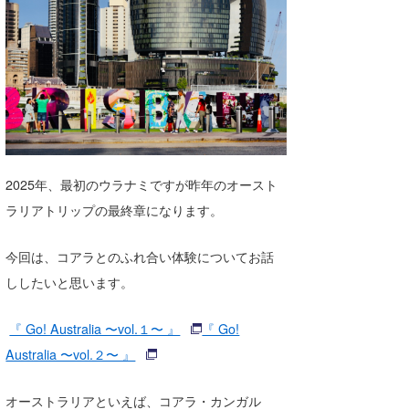
湘南
お知らせ
今月のプレゼント
千葉北
その他
伊豆
ルール＆How to
千葉南
VOTE!
大阪
2025年、最初のウラナミですが昨年のオースト
サーファーズ
四国
ラリアトリップの最終章になります。
沖縄
今回は、コアラとのふれ合い体験についてお話
ししたいと思います。
『 Go! Australia 〜vol.１〜 』
『 Go!
Australia 〜vol.２〜 』
ライター/寄稿メディア
オーストラリアといえば、コアラ・カンガル