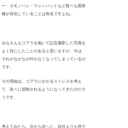
ー・カモノハシ・ウォンバットなど様々な固有
Core Surf Japan
種が存在していることは有名ですよね。
メディア
Naoya Kimoto
波伝説アンバサダー/プロライダー
mitsuteru Kamio
SURFMEDIA
波伝説スタッフ
Yasunari Inoue
Colors MAGAZINE
福島寿実子
みなさんもコアラを抱いて記念撮影した写真を
よく目にしたことがあると思いますが、今は、
Yoshiyuki Obata
WAVAL
中浦“JET”章
☆加藤
波伝説
それがなかなか叶わなくなってしまっているの
arukasvision
嵯峨明日香
+☆maki☆+
です。
DELTA FORCE SURF
進士剛光
Aichan
その理由は、コアラにかかるストレスを考え
CBA Films
田原啓江
chan-U
て、徐々に規制されるようになってきたのだそ
うです。
熊谷素子
植村未来
ECE
NOBUFUKU
G◎Da
大野”MAR”修聖
H
考えてみたら、次から次へと、自分よりも何十