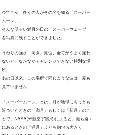
Core Surf Japan
今でこそ、多くの人がその名を知る「スーパー
メディア
Naoya Kimoto
ムーン」。
そんな明るい満月の日の「スーパーウェーブ」
波伝説アンバサダー/プロライダー
mitsuteru Kamio
SURFMEDIA
を写真に残すことができました。
波伝説スタッフ
Yasunari Inoue
Colors MAGAZINE
福島寿実子
うねりの強さ、向き、潮位、全てがうまく揃わ
Yoshiyuki Obata
WAVAL
中浦“JET”章
☆加藤
波伝説
ないと、なかなかチャレンジできない特別な場
arukasvision
嵯峨明日香
+☆maki☆+
所。
あの日以来、この場所で同じような波は一度も
DELTA FORCE SURF
進士剛光
Aichan
見ていません。
CBA Films
田原啓江
chan-U
「スーパームーン」とは、月が地球にもっとも
熊谷素子
植村未来
ECE
近づいたときの「満月」もしくは「新月」のこ
NOBUFUKU
G◎Da
とで、NASA(米航空宇宙局)によると、最も遠く
にあるときの「満月」よりも約14%大きく、
大野”MAR”修聖
H