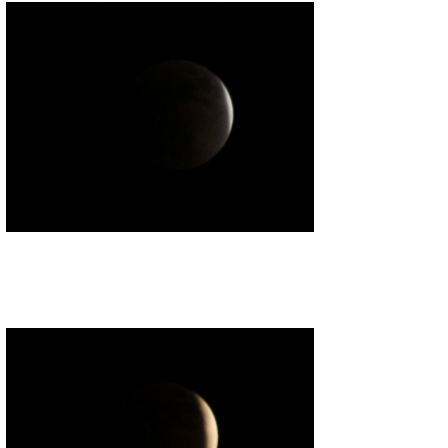
wanda
予報士 hiro.
banpaku
Mr.K
chappy
Romisea