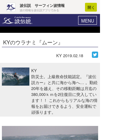
波伝説 サーフィン波情報
開く
波の情報を波伝説アプリでみる
MENU
ニュース
ヘルプ
マイホーム
KYのウラナミ『ムーン』
Core Surf Japan
ログイン
コンテスト
KY
2019.02.18
新規会員登録
ファッション/グッズ
KY
波情報･概況
防災士。上級救命技能認定。『波伝
アート＆エンタメ
説カー』と共に海から海へ… 。勤続
波予想ツール
WAVE HUNTER
20年を越え、その移動距離は月迄の
コラム
380,000ｋｍを2往復目に突入してい
気象情報
ます！！ これからもリアルな海の情
報をお届けできるよう、安全運転で
トラベル
ニュース
頑張ります。
ショップ情報
サーフィンエリアガイド
ショップ情報
ウラナミ
会員メニュー