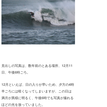
湘南
お知らせ
今月のプレゼント
千葉北
その他
伊豆
ルール＆How to
千葉南
VOTE!
大阪
サーファーズ
四国
沖縄
見出しの写真は、数年前のとある場所、12月11
日、午後6時ごろ。
12月といえば、日の入りが早いため、夕方の4時
半ごろには暗くなってしまいますが、この日は
満月が異様に明るく、午後6時でも写真が撮れる
ライター/寄稿メディア
ほどの光を放っていました。