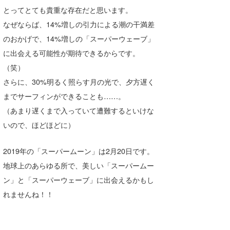
とってとても貴重な存在だと思います。
たっちー
なぜならば、14%増しの引力による潮の干満差
ハンマー
のおかげで、14%増しの「スーパーウェーブ」
に出会える可能性が期待できるからです。
まっきー
（笑）
三輪予報士
さらに、30%明るく照らす月の光で、夕方遅く
までサーフィンができることも……。
小川予報士
（あまり遅くまで入っていて遭難するといけな
上田純子
いので、ほどほどに）
上條将美
2019年の「スーパームーン」は2月20日です。
唐澤予報士
地球上のあらゆる所で、美しい「スーパームー
ン」と「スーパーウェーブ」に出会えるかもし
SancheZ
れませんね！！
ゴン
米山予報士