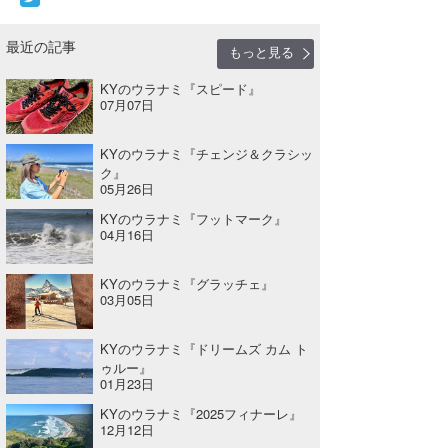
最近の記事
もっと見る
KYのウラナミ『スピード』
07月07日
KYのウラナミ『チェンジ＆クラシッ
ク』
05月26日
KYのウラナミ『フットマーク』
04月16日
KYのウラナミ『グラッチェ』
03月05日
KYのウラナミ『ドリームズ カム ト
ゥルー』
01月23日
KYのウラナミ『2025フィナーレ』
12月12日