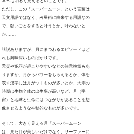
30%も明るく見えるとのことです。
喜納海人
KID
ただし、この「スーパームーン」という言葉は
天文用語ではなく、占星術に由来する用語なの
KOBU
で、願いごとをすると叶うとか、叶わないと
KY
か……。
MIN
諸説ありますが、月にまつわるエピソードはど
mitz
れも興味深いものばかりです。
天災や犯罪が起こりやすいなどの注意換気もあ
OYZ
りますが、月からパワーをもらえるとか、体を
S.K
表す漢字には月がつくものが多いとか、大潮の
時期は生物全体の出生率が高いなど、月（宇
Soulman
宙）と地球と生命にはつながりがあることを想
VAGY
像させるような神秘的なものが多いです。
waka☆=
そして、大きく見える月「スーパームーン」
YUKI☆
は、見た目が美しいだけでなく、サーファーに