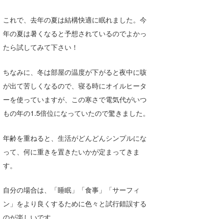
wanda
これで、去年の夏は結構快適に眠れました。今
年の夏は暑くなると予想されているのでよかっ
予報士 hiro.
たら試してみて下さい！
banpaku
ちなみに、冬は部屋の温度が下がると夜中に咳
Mr.K
が出て苦しくなるので、寝る時にオイルヒータ
chappy
ーを使っていますが、この寒さで電気代がいつ
もの年の1.5倍位になっていたので驚きました。
Romisea
年齢を重ねると、生活がどんどんシンプルにな
って、何に重きを置きたいかが定まってきま
す。
自分の場合は、「睡眠」「食事」「サーフィ
ン」をより良くするために色々と試行錯誤する
のが楽しいです。