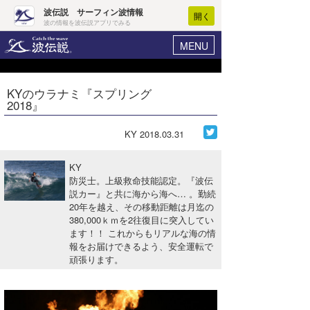
波伝説 サーフィン波情報
開く
波の情報を波伝説アプリでみる
MENU
ニュース
ヘルプ
マイホーム
KYのウラナミ『スプリング
Core Surf Japan
2018』
ログイン
コンテスト
新規会員登録
KY
2018.03.31
ファッション/グッズ
波情報･概況
KY
アート＆エンタメ
防災士。上級救命技能認定。『波伝
波予想ツール
WAVE HUNTER
説カー』と共に海から海へ… 。勤続
20年を越え、その移動距離は月迄の
コラム
気象情報
380,000ｋｍを2往復目に突入してい
ます！！ これからもリアルな海の情
トラベル
ニュース
報をお届けできるよう、安全運転で
頑張ります。
ショップ情報
サーフィンエリアガイド
ショップ情報
ウラナミ
会員メニュー