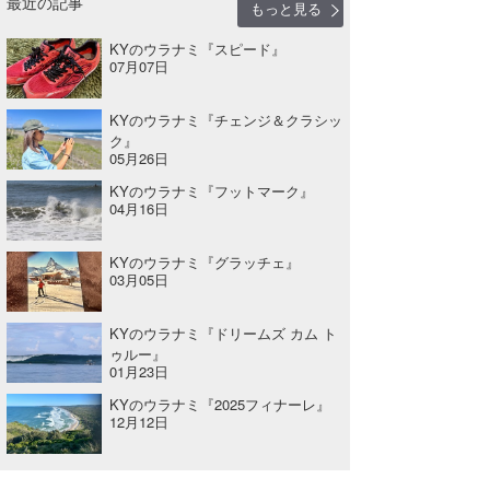
最近の記事
もっと見る
KYのウラナミ『スピード』
07月07日
KYのウラナミ『チェンジ＆クラシッ
ク』
05月26日
KYのウラナミ『フットマーク』
04月16日
KYのウラナミ『グラッチェ』
03月05日
KYのウラナミ『ドリームズ カム ト
ゥルー』
01月23日
KYのウラナミ『2025フィナーレ』
12月12日