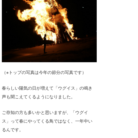
湘南
お知らせ
今月のプレゼント
千葉北
その他
伊豆
ルール＆How to
千葉南
VOTE!
大阪
サーファーズ
四国
（※トップの写真は今年の節分の写真です）
沖縄
春らしい陽気の日が増えて「ウグイス」の鳴き
声も聞こえてくるようになりました。
ご存知の方も多いかと思いますが、「ウグイ
ス」って春にやってくる鳥ではなく、一年中い
るんです。
ライター/寄稿メディア