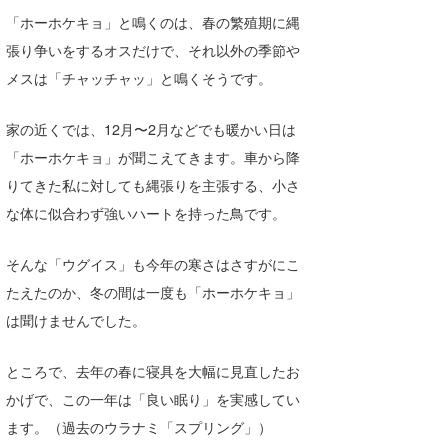
Core Surf Japan
「ホーホケキョ」と鳴くのは、春の繁殖期に縄
張り争いをするオスだけで、それ以外の季節や
メディア
Naoya Kimoto
メスは「チャッチャッ」と鳴くそうです。
波伝説アンバサダー/プロライダー
mitsuteru Kamio
SURFMEDIA
家の近くでは、12月〜2月などでも暖かい日は
波伝説スタッフ
Yasunari Inoue
Colors MAGAZINE
福島寿実子
「ホーホケキョ」が聞こえてきます。車から降
りてきた私に対しても縄張りを主張する、小さ
Yoshiyuki Obata
WAVAL
中浦“JET”章
☆加藤
波伝説
な体に似合わず強いハートを持った鳥です。
arukasvision
嵯峨明日香
+☆maki☆+
そんな「ウグイス」も今年の寒さはさすがにこ
DELTA FORCE SURF
進士剛光
Aichan
たえたのか、冬の間は一度も「ホーホケキョ」
CBA Films
田原啓江
chan-U
は聞けませんでした。
熊谷素子
植村未来
ECE
ところで、去年の春に寝具を大幅に見直したお
NOBUFUKU
G◎Da
かげで、この一年は「良い眠り」を実感してい
ます。（過去のウラナミ「スプリング」）
大野”MAR”修聖
H