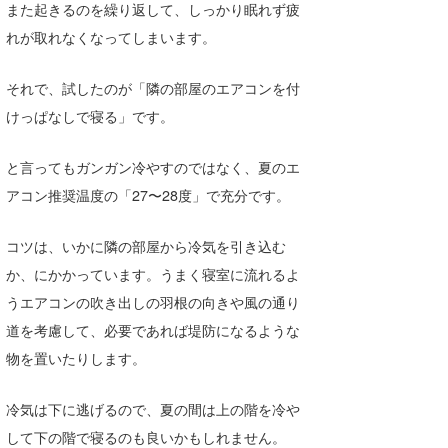
また起きるのを繰り返して、しっかり眠れず疲
たっちー
れが取れなくなってしまいます。
ハンマー
それで、試したのが「隣の部屋のエアコンを付
まっきー
けっぱなしで寝る」です。
三輪予報士
と言ってもガンガン冷やすのではなく、夏のエ
小川予報士
アコン推奨温度の「27〜28度」で充分です。
上田純子
コツは、いかに隣の部屋から冷気を引き込む
か、にかかっています。うまく寝室に流れるよ
上條将美
うエアコンの吹き出しの羽根の向きや風の通り
唐澤予報士
道を考慮して、必要であれば堤防になるような
SancheZ
物を置いたりします。
ゴン
冷気は下に逃げるので、夏の間は上の階を冷や
して下の階で寝るのも良いかもしれません。
米山予報士