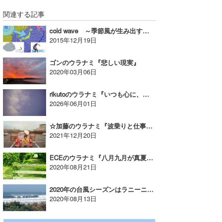
関連する記事
cold wave ～季節風が生み出す冬の波～｜米山予報士のウラナミ
2015年12月19日
ゴンのウラナミ『悲しい現実』
2020年03月06日
rikutoのウラナミ『いつも心に、パッションピンクのアネモネを』
2026年06月01日
☆加藤のウラナミ『波乗りと仕事、どちらを優先する!?』
2021年12月20日
ECEのウラナミ『八月九月が真夏説』
2020年08月21日
2020年の台風シーズンはラニーニャ気味？波はどうなる？｜MINのウラナミVol.343
2020年08月13日