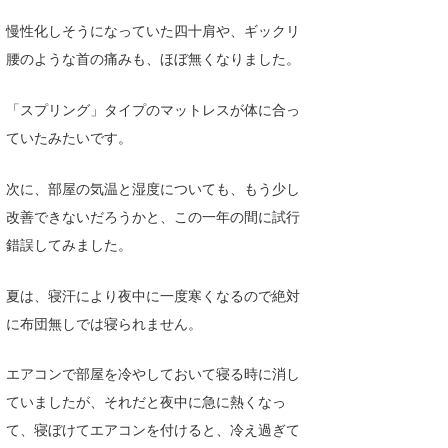
喜納海人
KID
慢性化しそうになっていた四十肩や、ギックリ
腰のような首の痛みも、ほぼ無くなりました。
KOBU
KY
「スプリング」タイプのマットレスが体に合っ
ていたみたいです。
MIN
次に、部屋の気温と湿度についても、もう少し
mitz
改善できないだろうかと、この一年の間に試行
OYZ
錯誤してみました。
S.K
夏は、寝汗により夜中に一度寒くなるので絶対
Soulman
に布団無しでは寝られません。
VAGY
エアコンで部屋を冷やしておいて寝る時に消し
waka☆=
ていましたが、それだと夜中に急に熱くなっ
て、寝ぼけてエアコンを付けると、冷え過ぎて
YUKI☆