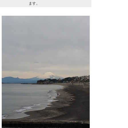
ます。
Core Surf Japan
メディア
Naoya Kimoto
波伝説アンバサダー/プロライダー
mitsuteru Kamio
SURFMEDIA
波伝説スタッフ
Yasunari Inoue
Colors MAGAZINE
福島寿実子
Yoshiyuki Obata
WAVAL
中浦“JET”章
☆加藤
波伝説
arukasvision
嵯峨明日香
+☆maki☆+
DELTA FORCE SURF
進士剛光
Aichan
CBA Films
田原啓江
chan-U
熊谷素子
植村未来
ECE
NOBUFUKU
G◎Da
大野”MAR”修聖
H