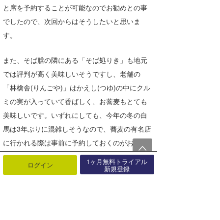
と席を予約することが可能なのでお勧めとの事
でしたので、次回からはそうしたいと思いま
す。
また、そば膳の隣にある「そば処りき」も地元
では評判が高く美味しいそうですし、老舗の
「林檎舎(りんごや)」はかえし(つゆ)の中にクル
ミの実が入っていて香ばしく、お蕎麦もとても
美味しいです。いずれにしても、今年の冬の白
馬は3年ぶりに混雑しそうなので、蕎麦の有名店
に行かれる際は事前に予約しておくのがお勧め
です。
1ヶ月無料トライアル
ログイン
新規登録
「Hakuba Valley 全山共通シーズン券」を初めて
購入しましたが、フルマークス白馬店の江口店
長から、「エイブル白馬五竜スキー場はナイタ