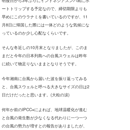
明後日から3年ぶりにインドネシアスンバ島にボ
ートトリップする予定なので、締切期限よりも
たっちー
早めにこのウラナミを書いているのですが、11
ハンマー
月8日に帰国した際には一体どのような気候にな
まっきー
っているのか少し心配なくらいです。
三輪予報士
そんな冬近しの10月末となりましたが、このま
まだと今年の日本列島への台風スウェルは昨年
小川予報士
に続いて物足りないままとなりそうです。
上田純子
今年湘南に台風から届いた波を振り返ってみる
上條将美
と、台風スウェルと呼べる大きなサイズの日は2
唐澤予報士
日だけだったと思います。(大粒の涙)
SancheZ
何年か前のIPCC※によれば、地球温暖化が進む
ゴン
と台風の発生数が少なくなる代わりに一つ一つ
の台風の勢力が増すとの報告がありましたが、
米山予報士