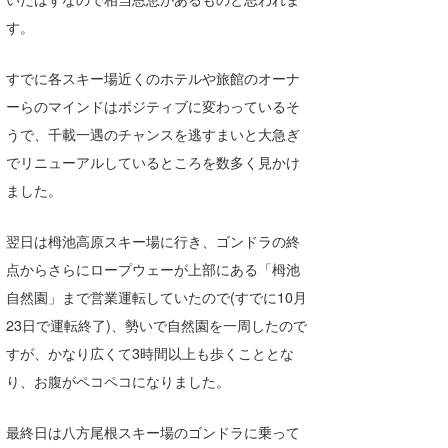
す。
すでに各スキー場近くのホテルや旅館のオーナ
ーらのマインドはポジティブに変わっているそ
うで、千載一遇のチャンスを逃すまいと大急ぎ
でリニューアルしているところを数多く見かけ
ました。
翌日は栂池高原スキー場に行き、ゴンドラの終
点からさらにロープウェーが上部にある「栂池
自然園」まで営業運転していたので(すでに10月
23日で運転終了)、勢いで自然園を一周したので
すが、かなり広くて3時間以上も歩くこととな
り、お腹がペコペコになりました。
最終日は八方尾根スキー場のゴンドラに乗って