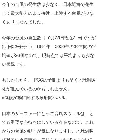
今年の台風の発生数は少なく、日本近海で発生
wanda
して最大勢力のまま接近・上陸する台風が少な
くありませんでした。
予報士 hiro.
banpaku
今年の台風の発生数は10月25日現在21号ですが
(明日22号発生)、1991年～2020年の30年間の平
Mr.K
均値が26個なので、現時点では平均よりも少な
chappy
い状況です。
Romisea
もしかしたら、IPCCの予測よりも早く地球温暖
化が進んでいるのかもしれません。
※気候変動に関する政府間パネル
日本のサーファーにとって台風スウェルは、と
ても重要な心待ちにしている存在なので、これ
からの台風の動向が気になりますし、地球温暖
化対策は率先垂範して取り組まねばならないこ