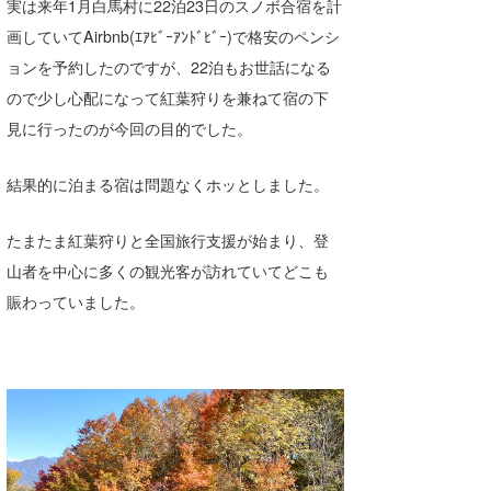
実は来年1月白馬村に22泊23日のスノボ合宿を計
画していてAirbnb(ｴｱﾋﾞｰｱﾝﾄﾞﾋﾞｰ)で格安のペンシ
ョンを予約したのですが、22泊もお世話になる
ので少し心配になって紅葉狩りを兼ねて宿の下
見に行ったのが今回の目的でした。
結果的に泊まる宿は問題なくホッとしました。
たまたま紅葉狩りと全国旅行支援が始まり、登
山者を中心に多くの観光客が訪れていてどこも
賑わっていました。