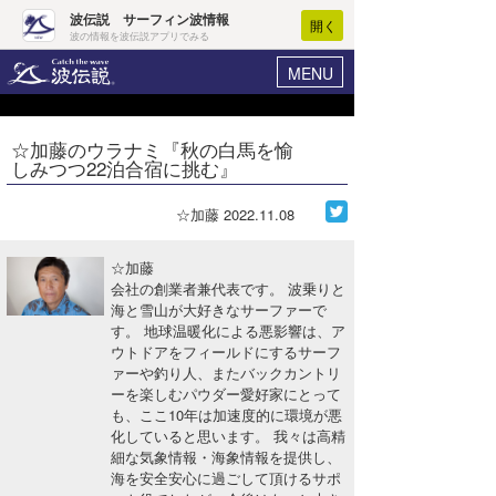
波伝説 サーフィン波情報
開く
波の情報を波伝説アプリでみる
MENU
ニュース
ヘルプ
マイホーム
☆加藤のウラナミ『秋の白馬を愉
Core Surf Japan
しみつつ22泊合宿に挑む』
ログイン
コンテスト
新規会員登録
☆加藤
2022.11.08
ファッション/グッズ
波情報･概況
☆加藤
アート＆エンタメ
会社の創業者兼代表です。 波乗りと
波予想ツール
WAVE HUNTER
海と雪山が大好きなサーファーで
す。 地球温暖化による悪影響は、ア
コラム
気象情報
ウトドアをフィールドにするサーフ
ァーや釣り人、またバックカントリ
トラベル
ニュース
ーを楽しむパウダー愛好家にとって
も、ここ10年は加速度的に環境が悪
ショップ情報
サーフィンエリアガイド
化していると思います。 我々は高精
細な気象情報・海象情報を提供し、
ショップ情報
ウラナミ
会員メニュー
海を安全安心に過ごして頂けるサポ