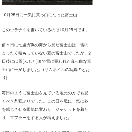
喜納海人
KID
10月25日に一気に真っ白になった富士山
KOBU
このウラナミを書いているのは10月25日です。
KY
MIN
前々日に七里ガ浜の海から見た富士山は、雪の
まったく積もっていない夏の富士山でしたが、2
mitz
日後には麓(ふもと)まで雪に覆われた真っ白な富
OYZ
士山に一変しました。(サムネイルの写真のとお
り)
S.K
Soulman
毎日のように富士山を見ている地元の方でも驚
くべき豹変ぶりでした。この日を境に一気に冬
VAGY
を感じさせる陽気に変わり、ジャケットを着た
waka☆=
り、マフラーをする人が増えました。
YUKI☆