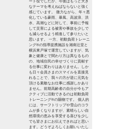
ート役でしたが、今後はもっと大き
湘南
お知らせ
なテーマを考えねばならないと強く
今月のプレゼント
感じています。 微力ながら、年々悪
千葉北
その他
化している豪雨、暴風、高波浪、洪
水、高潮などに対して、事前に予報
伊豆
して災害による被害や事故を少しで
ルール＆How to
も減らせるよう精進して参りたいと
思います。 一方、初動負荷トレーニ
千葉南
VOTE!
ング®の指導提携施設を湘南辻堂と
横浜東戸塚で運営していますが、気
大阪
象と健康とで関わり方は異なるもの
サーファーズ
の、地域住民の幸せづくりに貢献す
四国
る仕事に変わりはありません。しか
も日々会員さまのスマイルを直接見
沖縄
れることで、我々の方が逆に元気を
頂ける素敵なお仕事に感謝しかあり
ません。前期高齢者の自分が今もア
クティブに活動できるのは初動負荷
トレーニング®の賜物です。 個人的
には、サーフトリップや雪山のコラ
ムが多くなりますが、素晴らしい自
然環境の恵みを享受する喜びを少し
でも皆さまにお伝えできればと思い
ライター/寄稿メディア
ます。どうぞよろしくお願いいたし