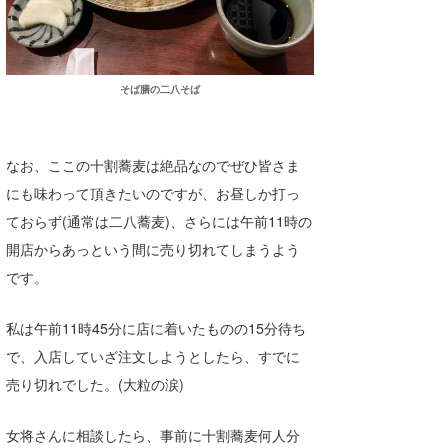
そば膳の二八そば
なお、ここの十割蕎麦は絶品なのでぜひ皆さま
にも味わって頂きたいのですが、お昼しか打っ
ておらず(通常は二八蕎麦)、さらには午前11時の
開店からあっという間に売り切れてしまうよう
です。
私は午前11時45分に店に着いたものの15分待ち
で、入店していざ注文しようとしたら、すでに
売り切れでした。(大粒の涙)
女将さんに相談したら、事前に十割蕎麦何人分