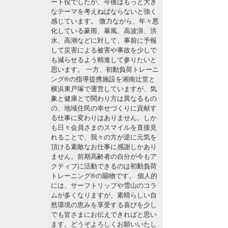
ート役でしたが、今後はもっと大き
湘南
お知らせ
なテーマを考えねばならないと強く
今月のプレゼント
感じています。 微力ながら、年々悪
千葉北
その他
化している豪雨、暴風、高波浪、洪
水、高潮などに対して、事前に予報
伊豆
して災害による被害や事故を少しで
ルール＆How to
も減らせるよう精進して参りたいと
思います。 一方、初動負荷トレーニ
千葉南
VOTE!
ング®の指導提携施設を湘南辻堂と
横浜東戸塚で運営していますが、気
大阪
象と健康とで関わり方は異なるもの
サーファーズ
の、地域住民の幸せづくりに貢献す
四国
る仕事に変わりはありません。しか
も日々会員さまのスマイルを直接見
沖縄
れることで、我々の方が逆に元気を
頂ける素敵なお仕事に感謝しかあり
ません。前期高齢者の自分が今もア
クティブに活動できるのは初動負荷
トレーニング®の賜物です。 個人的
には、サーフトリップや雪山のコラ
ムが多くなりますが、素晴らしい自
然環境の恵みを享受する喜びを少し
でも皆さまにお伝えできればと思い
ライター/寄稿メディア
ます。どうぞよろしくお願いいたし