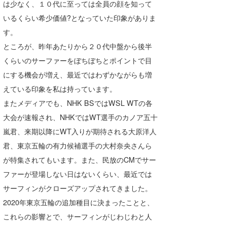
は少なく、１０代に至っては全員の顔を知って
喜納海人
KID
いるくらい希少価値?となっていた印象がありま
す。
KOBU
ところが、昨年あたりから２０代中盤から後半
KY
くらいのサーファーをぼちぼちとポイントで目
にする機会が増え、最近ではわずかながらも増
MIN
えている印象を私は持っています。
mitz
またメディアでも、NHK BSではWSL WTの各
OYZ
大会が速報され、NHKではWT選手のカノア五十
嵐君、来期以降にWT入りが期待される大原洋人
S.K
君、東京五輪の有力候補選手の大村奈央さんら
Soulman
が特集されてもいます。また、民放のCMでサー
ファーが登場しない日はないくらい、最近では
VAGY
サーフィンがクローズアップされてきました。
waka☆=
2020年東京五輪の追加種目に決まったことと、
これらの影響とで、サーフィンがじわじわと人
YUKI☆