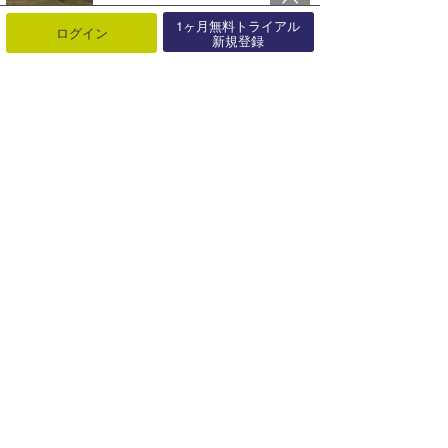
1ヶ月無料トライアル
ログイン
G◎Daのウラナミ『習い事』
新規登録
2022年12月02日
○○ムーン、いくつ知ってる？｜まっきーのウラナミ
2022年04月26日