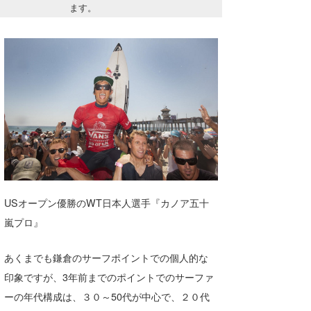
ます。
Core Surf Japan
メディア
Naoya Kimoto
波伝説アンバサダー/プロライダー
mitsuteru Kamio
SURFMEDIA
波伝説スタッフ
Yasunari Inoue
Colors MAGAZINE
福島寿実子
Yoshiyuki Obata
WAVAL
中浦“JET”章
☆加藤
波伝説
arukasvision
嵯峨明日香
+☆maki☆+
DELTA FORCE SURF
進士剛光
Aichan
USオープン優勝のWT日本人選手『カノア五十
CBA Films
田原啓江
chan-U
嵐プロ』
熊谷素子
植村未来
ECE
あくまでも鎌倉のサーフポイントでの個人的な
NOBUFUKU
G◎Da
印象ですが、3年前までのポイントでのサーファ
ーの年代構成は、３０～50代が中心で、２０代
大野”MAR”修聖
H