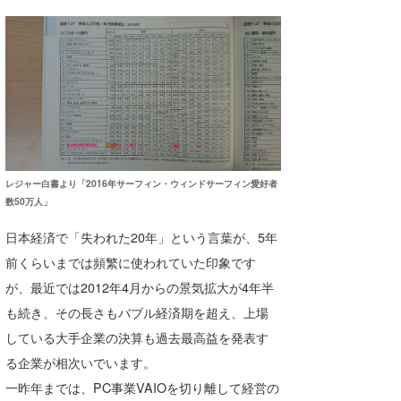
wanda
予報士 hiro.
banpaku
Mr.K
chappy
レジャー白書より「2016年サーフィン・ウィンドサーフィン愛好者
数50万人」
Romisea
日本経済で「失われた20年」という言葉が、5年
前くらいまでは頻繁に使われていた印象です
が、最近では2012年4月からの景気拡大が4年半
も続き、その長さもバブル経済期を超え、上場
している大手企業の決算も過去最高益を発表す
る企業が相次いでいます。
一昨年までは、PC事業VAIOを切り離して経営の