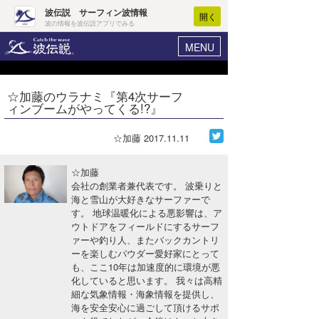
波伝説 サーフィン波情報
開く
波の情報を波伝説アプリでみる
MENU
ニュース
ヘルプ
マイホーム
☆加藤のウラナミ『第4次サーフ
Core Surf Japan
ィンブームがやってくる!?』
ログイン
コンテスト
新規会員登録
☆加藤
2017.11.11
ファッション/グッズ
波情報･概況
☆加藤
アート＆エンタメ
会社の創業者兼代表です。 波乗りと
波予想ツール
WAVE HUNTER
海と雪山が大好きなサーファーで
す。 地球温暖化による悪影響は、ア
コラム
気象情報
ウトドアをフィールドにするサーフ
ァーや釣り人、またバックカントリ
トラベル
ニュース
ーを楽しむパウダー愛好家にとって
も、ここ10年は加速度的に環境が悪
ショップ情報
サーフィンエリアガイド
化していると思います。 我々は高精
細な気象情報・海象情報を提供し、
ショップ情報
ウラナミ
会員メニュー
海を安全安心に過ごして頂けるサポ