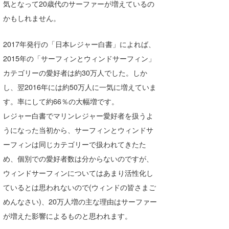
気となって20歳代のサーファーが増えているの
たっちー
かもしれません。
ハンマー
2017年発行の「日本レジャー白書」によれば、
まっきー
2015年の「サーフィンとウィンドサーフィン」
カテゴリーの愛好者は約30万人でした。しか
三輪予報士
し、翌2016年には約50万人に一気に増えていま
小川予報士
す。率にして約66％の大幅増です。
レジャー白書でマリンレジャー愛好者を扱うよ
上田純子
うになった当初から、サーフィンとウィンドサ
上條将美
ーフィンは同じカテゴリーで扱われてきたた
め、個別での愛好者数は分からないのですが、
唐澤予報士
ウィンドサーフィンについてはあまり活性化し
SancheZ
ているとは思われないので(ウィンドの皆さまご
めんなさい)、20万人増の主な理由はサーファー
ゴン
が増えた影響によるものと思われます。
米山予報士