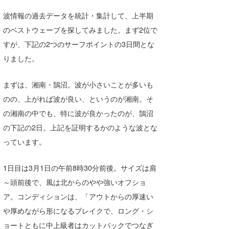
Core Surf Japan
波情報の過去データを統計・集計して、上半期
のベストウェーブを探してみました。まず2位で
メディア
Naoya Kimoto
すが、下記の2つのサーフポイントの3日間とな
波伝説アンバサダー/プロライダー
mitsuteru Kamio
SURFMEDIA
りました。
波伝説スタッフ
Yasunari Inoue
Colors MAGAZINE
福島寿実子
まずは、湘南・鵠沼。波が小さいことが多いも
Yoshiyuki Obata
WAVAL
中浦“JET”章
☆加藤
波伝説
のの、上がれば波が良い、というのが湘南。そ
の湘南の中でも、特に波が良かったのが、鵠沼
arukasvision
嵯峨明日香
+☆maki☆+
の下記の2日。上記を証明するかのような波とな
DELTA FORCE SURF
進士剛光
Aichan
っています。
CBA Films
田原啓江
chan-U
1日目は3月1日の午前8時30分前後。サイズは肩
熊谷素子
植村未来
ECE
～頭前後で、風は北からのやや強いオフショ
ア。コンディションは、「アウトからの厚速い
NOBUFUKU
G◎Da
や厚めながら形になるブレイクで、ロング・シ
大野”MAR”修聖
H
ョートともに中上級者はカットバックでつなぎ