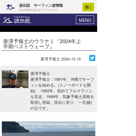
波伝説 サーフィン波情報
開く
波の情報を波伝説アプリでみる
MENU
ニュース
ヘルプ
マイホーム
唐澤予報士のウラナミ『2024年上
Core Surf Japan
半期ベストウェーブ』
ログイン
コンテスト
新規会員登録
唐澤予報士
2024.10.15
ファッション/グッズ
波情報･概況
唐澤予報士
アート＆エンタメ
唐澤予報士：1991年、沖縄でサーフ
波予想ツール
WAVE HUNTER
ィンを始める。(スノーボードも開
始) 1993年、初めてフルマラソン
コラム
気象情報
を完走。1999年、気象予報士資格を
取得し登録。現在に至り、一児(娘)
トラベル
ニュース
の父です。
ショップ情報
サーフィンエリアガイド
ショップ情報
ウラナミ
会員メニュー