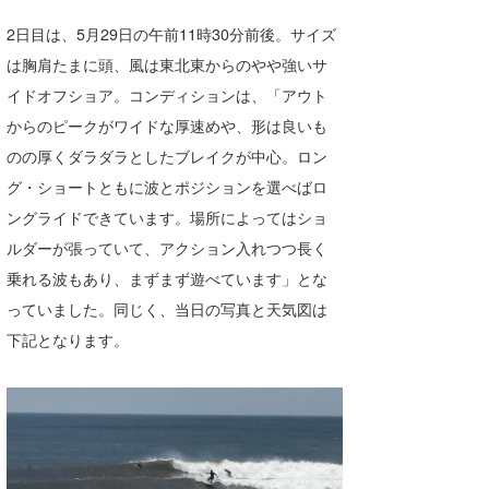
2日目は、5月29日の午前11時30分前後。サイズ
wanda
は胸肩たまに頭、風は東北東からのやや強いサ
予報士 hiro.
イドオフショア。コンディションは、「アウト
banpaku
からのピークがワイドな厚速めや、形は良いも
のの厚くダラダラとしたブレイクが中心。ロン
Mr.K
グ・ショートともに波とポジションを選べばロ
chappy
ングライドできています。場所によってはショ
ルダーが張っていて、アクション入れつつ長く
Romisea
乗れる波もあり、まずまず遊べています」とな
っていました。同じく、当日の写真と天気図は
下記となります。