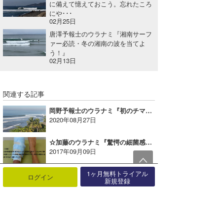
に備えて憶えておこう。忘れたころ
にや･･･
02月25日
唐澤予報士のウラナミ『湘南サーフ
ァー必読・冬の湘南の波を当てよ
う！』
02月13日
関連する記事
岡野予報士のウラナミ『初のチマジャ⑤サムドラ』
2020年08月27日
☆加藤のウラナミ『驚愕の細菌感染症についてVol.1』
2017年09月09日
1ヶ月無料トライアル
chappyのウラナミ『今年のブームは』
ログイン
新規登録
2021年07月08日
waka☆＝のウラナミ『自信はもてど過信はせず』
2018年03月10日