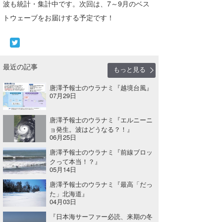
波も統計・集計中です。次回は、7～9月のベス
トウェーブをお届けする予定です！
最近の記事
もっと見る
唐澤予報士のウラナミ『越境台風』
07月29日
唐澤予報士のウラナミ『エルニーニ
ョ発生。波はどうなる？！』
06月25日
唐澤予報士のウラナミ『前線ブロッ
クって本当！？』
05月14日
唐澤予報士のウラナミ『最高「だっ
た」北海道』
04月03日
『日本海サーファー必読、来期の冬