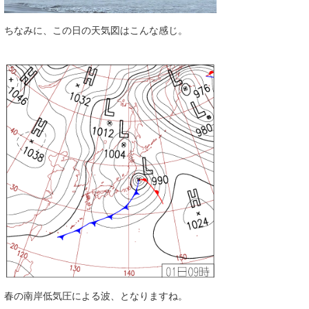
たっちー
ちなみに、この日の天気図はこんな感じ。
ハンマー
まっきー
三輪予報士
小川予報士
上田純子
上條将美
唐澤予報士
SancheZ
ゴン
春の南岸低気圧による波、となりますね。
米山予報士