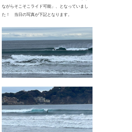
ながらそこそこライド可能」、となっていまし
喜納海人
KID
た！ 当日の写真が下記となります。
KOBU
KY
MIN
mitz
OYZ
S.K
Soulman
VAGY
waka☆=
YUKI☆