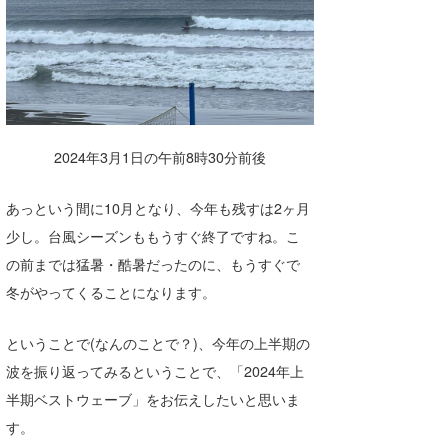
湘南
お知らせ
今月のプレゼント
千葉北
その他
伊豆
ルール＆How to
千葉南
VOTE!
2024年3月1日の午前8時30分前後
大阪
あっという間に10月となり、今年も残すは2ヶ月
サーファーズ
四国
少し。台風シーズンももうすぐ終了ですね。こ
沖縄
の前までは猛暑・酷暑だったのに、もうすぐで
冬がやってくることになります。
ということで(なんのことで？)、今年の上半期の
波を振り返ってみるということで、「2024年上
半期ベストウェーブ」をお伝えしたいと思いま
す。
ライター/寄稿メディア