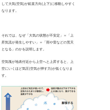
して大気(空気)が鉛直方向(上下)に移動しやすく
喜納海人
KID
なります。
KOBU
KY
それでは、なぜ「大気の状態が不安定」＝「上
MIN
昇気流が発生しやすい」＝「雨や雷などの荒天
mitz
となる」のかを説明します。
OYZ
空気塊が地表付近から上空へと上昇すると、上
S.K
空にいくほど気圧(空気が押す力)が低くなりま
す。
Soulman
VAGY
waka☆=
YUKI☆