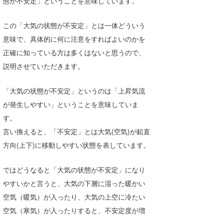
態が不安定」ということを意味しています。
Core Surf Japan
この「大気の状態が不安定」とは一体どういう
メディア
Naoya Kimoto
意味で、具体的に何に注意をすればよいのかを
波伝説アンバサダー/プロライダー
mitsuteru Kamio
SURFMEDIA
正確に知っている方は多くはないと思うので、
説明させていただきます。
波伝説スタッフ
Yasunari Inoue
Colors MAGAZINE
福島寿実子
Yoshiyuki Obata
WAVAL
中浦“JET”章
☆加藤
「大気の状態が不安定」というのは「上昇気流
波伝説
が発生しやすい」ということを意味していま
arukasvision
嵯峨明日香
+☆maki☆+
す。
DELTA FORCE SURF
進士剛光
Aichan
言い換えると、「不安定」とは大気(空気)が鉛直
方向(上下)に移動しやすい状態を表しています。
CBA Films
田原啓江
chan-U
ではどうなると「大気の状態が不安定」になり
熊谷素子
植村未来
ECE
やすいかと言うと、大気の下層に湿った暖かい
NOBUFUKU
G◎Da
空気（暖気）が入ったり、大気の上空に冷たい
大野”MAR”修聖
H
空気（寒気）が入ったりすると、不安定度が増