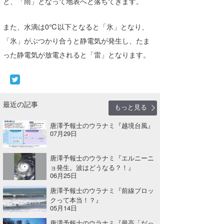
と、「雨」となって地表へと落ちてきます。
また、水滴は0℃以下となると「氷」となり、
「氷」がぶつかり合うと静電気が発生し、たま
った静電気が放電されると「雷」となります。
最近の記事
もっと見る
唐澤予報士のウラナミ『越境台風』
07月29日
唐澤予報士のウラナミ『エルニーニ
ョ発生。波はどうなる？！』
06月25日
唐澤予報士のウラナミ『前線ブロッ
クって本当！？』
05月14日
唐澤予報士のウラナミ『最高「だっ