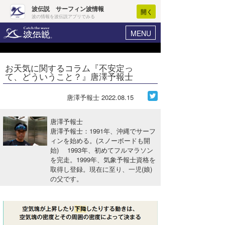
波伝説 サーフィン波情報
開く
波の情報を波伝説アプリでみる
MENU
ニュース
ヘルプ
マイホーム
お天気に関するコラム『不安定っ
Core Surf Japan
て、どういうこと？』唐澤予報士
ログイン
コンテスト
新規会員登録
唐澤予報士
2022.08.15
ファッション/グッズ
波情報･概況
唐澤予報士
アート＆エンタメ
唐澤予報士：1991年、沖縄でサーフ
波予想ツール
WAVE HUNTER
ィンを始める。(スノーボードも開
始) 1993年、初めてフルマラソン
コラム
気象情報
を完走。1999年、気象予報士資格を
取得し登録。現在に至り、一児(娘)
トラベル
ニュース
の父です。
ショップ情報
サーフィンエリアガイド
ショップ情報
ウラナミ
会員メニュー