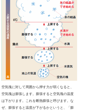
たっちー
ハンマー
まっきー
三輪予報士
小川予報士
上田純子
上條将美
唐澤予報士
空気塊に対して周囲から押す力が弱くなると、
SancheZ
空気塊は膨張します。膨張すると空気塊の温度
ゴン
は下がります。これを断熱膨張と呼びます。な
ぜ、膨張すると温度が下がるかというと、「膨
米山予報士