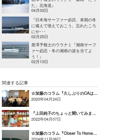
た」北海道』
04月03日
『日本海サーファー必読、来期の冬
に備えて憶えておこう。忘れたころ
にや･･･
02月25日
唐澤予報士のウラナミ『湘南サーフ
ァー必読・冬の湘南の波を当てよ
う！』
02月13日
関連する記事
☆加藤のコラム『久しぶりのCAは刺激的!? Vol.3』
2020年04月24日
『上田純子のちょっと聞いてみました！ Vol.4 キナ』
2022年04月07日
☆加藤のコラム『Closer To Home(I’m Your Captain) Vol.2』
2024年11月08日