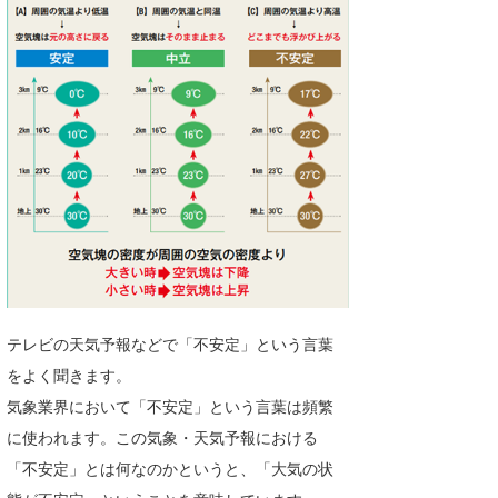
湘南
お知らせ
今月のプレゼント
千葉北
その他
伊豆
ルール＆How to
千葉南
VOTE!
大阪
サーファーズ
四国
沖縄
テレビの天気予報などで「不安定」という言葉
をよく聞きます。
気象業界において「不安定」という言葉は頻繁
に使われます。この気象・天気予報における
「不安定」とは何なのかというと、「大気の状
ライター/寄稿メディア