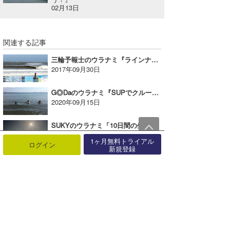
02月13日
関連する記事
三輪予報士のウラナミ『ラインナップ早々に分からされた！』の巻
2017年09月30日
G◎Daのウラナミ『SUPでクルーズ』
2020年09月15日
SUKYのウラナミ「10日間の生見ライフ」
2025年06月03日
1ヶ月無料トライアル
ログイン
新規登録
パドルボードなのに漕がずに楽しめてしまう訳とは…｜たっちーのウラナミ
2015年11月10日
ハンマーのウラナミ『とるのるフォト in 富戸』
2014年06月30日
唐澤予報士のウラナミ『台風予報が進化しました！』