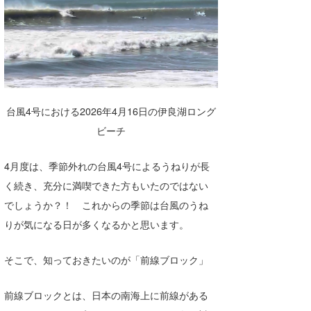
湘南
お知らせ
今月のプレゼント
千葉北
その他
伊豆
ルール＆How to
千葉南
VOTE!
台風4号における2026年4月16日の伊良湖ロング
大阪
ビーチ
サーファーズ
四国
4月度は、季節外れの台風4号によるうねりが長
沖縄
く続き、充分に満喫できた方もいたのではない
でしょうか？！ これからの季節は台風のうね
りが気になる日が多くなるかと思います。
そこで、知っておきたいのが「前線ブロック」
前線ブロックとは、日本の南海上に前線がある
ライター/寄稿メディア