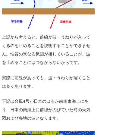
たっちー
ハンマー
まっきー
上記から考えると、前線が波・うねりが入って
くるのを止めることを説明することができませ
三輪予報士
ん。性質の異なる気団が接していることが、波
小川予報士
を止めることにはつながらないからです。
上田純子
実際に前線があっても、波・うねりが届くこと
上條将美
は良くあります。
唐澤予報士
下記は台風4号が日本のはるか南南東海上にあ
SancheZ
り、日本の南海上に前線がのびていた時の天気
図および各地の波となります。
ゴン
米山予報士