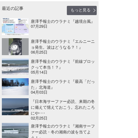
最近の記事
もっと見る
唐澤予報士のウラナミ『越境台風』
07月29日
唐澤予報士のウラナミ『エルニーニ
ョ発生。波はどうなる？！』
06月25日
唐澤予報士のウラナミ『前線ブロッ
クって本当！？』
05月14日
唐澤予報士のウラナミ『最高「だっ
た」北海道』
04月03日
『日本海サーファー必読、来期の冬
に備えて憶えておこう。忘れたころ
にや･･･
02月25日
唐澤予報士のウラナミ『湘南サーフ
ァー必読・冬の湘南の波を当てよ
う！』