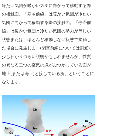
冷たい気団が暖かい気団に向かって移動する際
喜納海人
KID
の接触面、「寒冷前線」は暖かい気団が冷たい
KOBU
気団に向かって移動する際の接触面。「停滞前
線」は暖かい気団と冷たい気団の勢力が等しい
KY
状態または、ほとんど移動しない状態で接触し
MIN
た場合に発生します(閉塞前線については割愛)。
少しわかりづらい説明かもしれませんが、性質
mitz
の異なる二つの空気の塊がぶつかっている面が
OYZ
地上(または海上)と接している所、ということに
なります。
S.K
Soulman
VAGY
waka☆=
YUKI☆