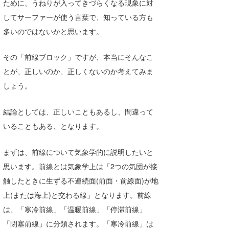
ために、うねりが入ってきづらくなる現象に対
Core Surf Japan
してサーファーが使う言葉で、知っている方も
多いのではないかと思います。
メディア
Naoya Kimoto
波伝説アンバサダー/プロライダー
mitsuteru Kamio
SURFMEDIA
その「前線ブロック」ですが、本当にそんなこ
とが、正しいのか、正しくないのか考えてみま
波伝説スタッフ
Yasunari Inoue
Colors MAGAZINE
福島寿実子
しょう。
Yoshiyuki Obata
WAVAL
中浦“JET”章
☆加藤
波伝説
結論としては、正しいこともあるし、間違って
arukasvision
嵯峨明日香
+☆maki☆+
いることもある、となります。
DELTA FORCE SURF
進士剛光
Aichan
まずは、前線について気象学的に説明したいと
CBA Films
田原啓江
chan-U
思います。前線とは気象学上は「2つの気団が接
熊谷素子
植村未来
ECE
触したときに生ずる不連続面(前面・前線面)が地
上(または海上)と交わる線」となります。前線
NOBUFUKU
G◎Da
は、「寒冷前線」「温暖前線」「停滞前線」
大野”MAR”修聖
H
「閉塞前線」に分類されます。「寒冷前線」は