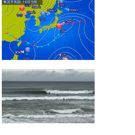
wanda
予報士 hiro.
banpaku
Mr.K
chappy
Romisea