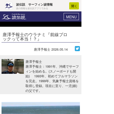
波伝説 サーフィン波情報
開く
波の情報を波伝説アプリでみる
MENU
ニュース
ヘルプ
マイホーム
唐澤予報士のウラナミ『前線ブロ
Core Surf Japan
ックって本当！？』
ログイン
コンテスト
新規会員登録
唐澤予報士
2026.05.14
ファッション/グッズ
波情報･概況
唐澤予報士
アート＆エンタメ
唐澤予報士：1991年、沖縄でサーフ
波予想ツール
WAVE HUNTER
ィンを始める。(スノーボードも開
始) 1993年、初めてフルマラソン
コラム
気象情報
を完走。1999年、気象予報士資格を
取得し登録。現在に至り、一児(娘)
トラベル
ニュース
の父です。
ショップ情報
サーフィンエリアガイド
ショップ情報
ウラナミ
会員メニュー