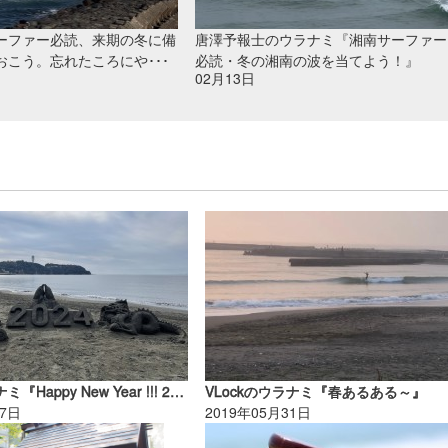
ーファー必読、来期の冬に備
唐澤予報士のウラナミ『湘南サーファー
おこう。忘れたころにや･･･
必読・冬の湘南の波を当てよう！』
02月13日
SUKYのウラナミ『Happy New Year !!! 2024』
VLockのウラナミ『春あるある～』
27日
2019年05月31日