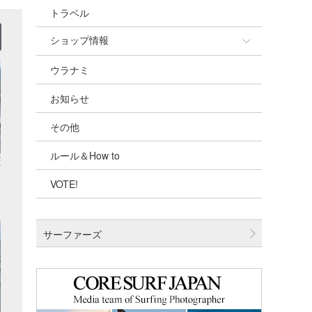
トラベル
ショップ情報
ウラナミ
ショップ情報
お知らせ
湘南
その他
千葉北
ルール＆How to
伊豆
VOTE!
千葉南
大阪
サーファーズ
四国
沖縄