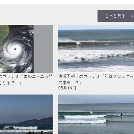
もっと見る
のウラナミ『エルニーニョ発
唐澤予報士のウラナミ『前線ブロックっ
うなる？！』
て本当！？』
05月14日