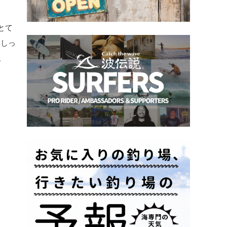
とて
奮しっ
。