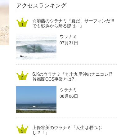
DELTA FORCE SURF
進士剛光
Aichan
アクセスランキング
CBA Films
田原啓江
chan-U
☆加藤のウラナミ『夏だ、サーフィンだ!!!
でも砂浜から帰る際は…』
熊谷素子
植村未来
ECE
ウラナミ
NOBUFUKU
G◎Da
07月31日
大野”MAR”修聖
H
喜納海人
KID
S.Kのウラナミ「九十九里沖のナニコレ!?
KOBU
首都圏CCS事業とは?」
ウラナミ
KY
08月06日
MIN
mitz
上條将美のウラナミ『人生は暇つぶ
OYZ
し？！』