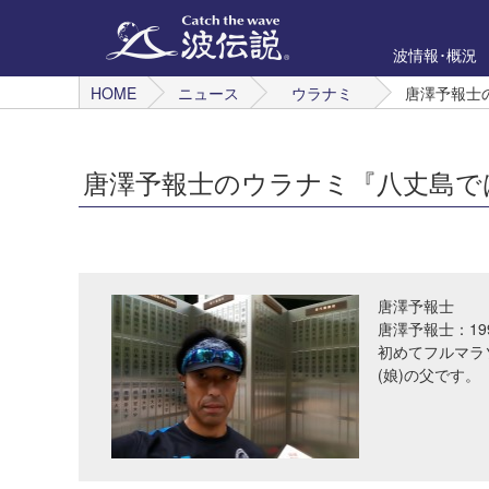
波情報･概況
HOME
ニュース
ウラナミ
唐澤予報士
唐澤予報士のウラナミ『八丈島で
唐澤予報士
唐澤予報士：19
初めてフルマラ
(娘)の父です。