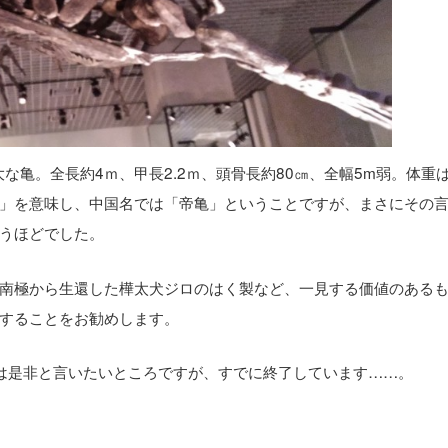
な亀。全長約4ｍ、甲長2.2ｍ、頭骨長約80㎝、全幅5m弱。体重は
」を意味し、中国名では「帝亀」ということですが、まさにその
うほどでした。
南極から生還した樺太犬ジロのはく製など、一見する価値のある
することをお勧めします。
は是非と言いたいところですが、すでに終了しています……。