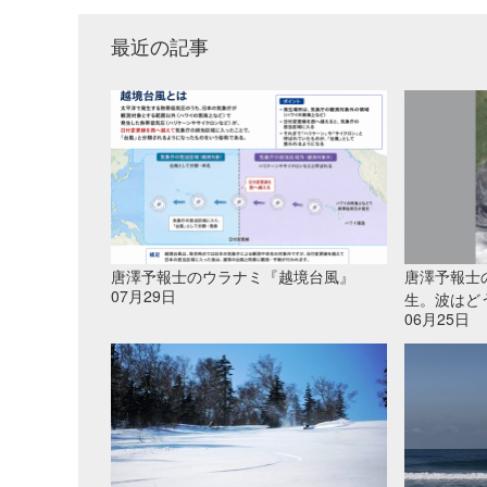
最近の記事
唐澤予報士のウラナミ『越境台風』
唐澤予報士
07月29日
生。波はど
06月25日