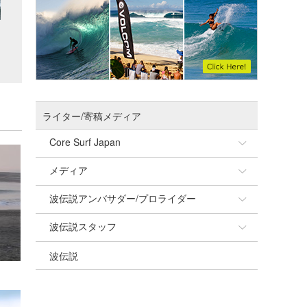
ライター/寄稿メディア
Core Surf Japan
メディア
Naoya Kimoto
波伝説アンバサダー/プロライダー
mitsuteru Kamio
SURFMEDIA
波伝説スタッフ
Yasunari Inoue
Colors MAGAZINE
福島寿実子
波伝説
Yoshiyuki Obata
WAVAL
中浦“JET”章
☆加藤
arukasvision
嵯峨明日香
+☆maki☆+