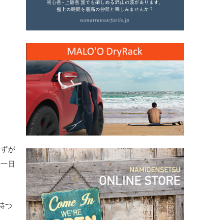
はずが
展一日
待つ