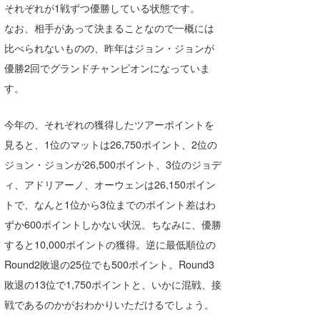
それぞれが1戦ずつ優勝している状態です。
たっちー
なお、相手があって決まることなので一概には
比べられないものの、昨年はジョン・ジョンが
ハンマー
優勝2回でグランドチャンピオンになっていま
まっきー
す。
三輪予報士
今年の、それぞれの獲得したツアーポイントを
小川予報士
見ると、1位のマットは26,750ポイント、2位の
ジョン・ジョンが26,500ポイント、3位のジョデ
上田純子
ィ、アドリアーノ、オーウェンは26,150ポイン
上條将美
トで、なんと1位から3位までのポイント差はわ
ずか600ポイントしかない状況。ちなみに、優勝
唐澤予報士
すると10,000ポイントの獲得。逆に最低順位の
SancheZ
Round2敗退の25位でも500ポイント。Round3
ゴン
敗退の13位で1,750ポイントと、いかに混戦、接
戦であるのかがおわかりいただけるでしょう。
米山予報士