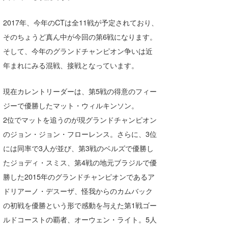
喜納海人
KID
2017年、今年のCTは全11戦が予定されており、
KOBU
そのちょうど真ん中が今回の第6戦になります。
そして、今年のグランドチャンピオン争いは近
KY
年まれにみる混戦、接戦となっています。
MIN
現在カレントリーダーは、第5戦の得意のフィー
mitz
ジーで優勝したマット・ウィルキンソン。
OYZ
2位でマットを追うのが現グランドチャンピオン
のジョン・ジョン・フローレンス。さらに、3位
S.K
には同率で3人が並び、第3戦のベルズで優勝し
Soulman
たジョディ・スミス、第4戦の地元ブラジルで優
勝した2015年のグランドチャンピオンであるア
VAGY
ドリアーノ・デスーザ、怪我からのカムバック
waka☆=
の初戦を優勝という形で感動を与えた第1戦ゴー
ルドコーストの覇者、オーウェン・ライト。5人
YUKI☆