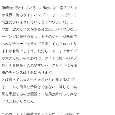
第6戦が行われている「J-Bay」は、南アフリカ
wanda
が世界に誇るライトハンダー。リーフに沿って
予報士 hiro.
高速にブレイクしていく長くパワフルなチュー
ブ波。波のサイズがある分には、パワフルなカ
banpaku
ービングに高得点をつける今のジャッジ基準で
Mr.K
あればチューブを含めて考慮してもフロントサ
chappy
イドが有利でしょう。ただし、そこまでサイズ
が大きくないのであれば、タイトに縦へのアプ
Romisea
ローチを数多く入れやすいバックサイドにも優
勝のチャンスは十分にあります。
とは言っても天才中の天才たちが集まるCTで
は、こんな簡単な予測はできないに等しく、結
果を予想するのは困難で、結局は終わってみな
ければわかりません。
このウラナミが掲載されるころには「J-Bay」の