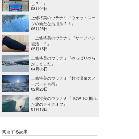
し？！』
08月04日
上條将美のウラナミ『ウェットスー
ツの新たな活用法？！』
06月26日
上條将美のウラナミ『サーフィン
復活！？』
05月15日
上條将美のウラナミ『やっぱりやら
かしました』
04月06日
上條将美のウラナミ『野沢温泉スノ
ーボード合宿』
02月23日
上條将美のウラナミ『HOW TO 掘れ
た波のテイクオフ』
01月13日
関連する記事