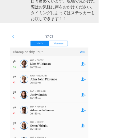
日々努めています。現場で見かけた
湘南
お知らせ
際はお気軽に声をおかけください。
今月のプレゼント
タイミングによってはステッカーも
千葉北
その他
お渡しできます！！
伊豆
ルール＆How to
千葉南
VOTE!
大阪
サーファーズ
四国
沖縄
ライター/寄稿メディア