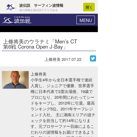
波伝説 サーフィン波情報
開く
波の情報を波伝説アプリでみる
MENU
ニュース
ヘルプ
マイホーム
上條将美のウラナミ「Men’s CT
Core Surf Japan
第6戦 Corona Open J-Bay」
ログイン
コンテスト
新規会員登録
上條将美
2017.07.22
ファッション/グッズ
波情報･概況
上條将美
アート＆エンタメ
小学生4年から全日本選手権で連続
波予想ツール
WAVE HUNTER
入賞し、ジュニアで優勝、世界選手
権に日本代表で2度出場後、19歳で
コラム
気象情報
プロになり、20年間にわたってシー
ドをキープし、2012年に引退。最高
トラベル
ニュース
ランキング5位。2011年サーフレジ
ェンド入社。 主に湘南エリアの波チ
ショップ情報
サーフィンエリアガイド
ェックを担当して約14年になりま
す。元プロサーファー目線によるこ
ショップ情報
ウラナミ
会員メニュー
だわりの波情報をお届けできるよう