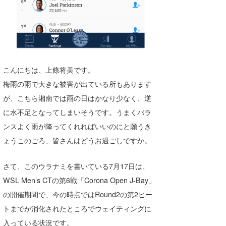
Core Surf Japan
メディア
Naoya Kimoto
波伝説アンバサダー/プロライダー
mitsuteru Kamio
SURFMEDIA
こんにちは、上條将美です。
波伝説スタッフ
Yasunari Inoue
Colors MAGAZINE
福島寿実子
梅雨の雨で大きな被害が出ている所もあります
Yoshiyuki Obata
WAVAL
中浦“JET”章
☆加藤
波伝説
が、こちら湘南では雨の日はかなり少なく、逆
に水不足となってしまいそうです。うまくバラ
arukasvision
嵯峨明日香
+☆maki☆+
ンスよく雨が降ってくれればいいのにと願うき
DELTA FORCE SURF
進士剛光
Aichan
ょうこのごろ、皆さんはどうお過ごしですか。
CBA Films
田原啓江
chan-U
さて、このウラナミを書いている7月17日は、
熊谷素子
植村未来
ECE
WSL Men’s CTの第6戦「Corona Open J-Bay」
の開催期間で、今の時点ではRound2の第2ヒー
NOBUFUKU
G◎Da
トまでが消化されたところでウェイティングに
大野”MAR”修聖
H
入っている状況です。