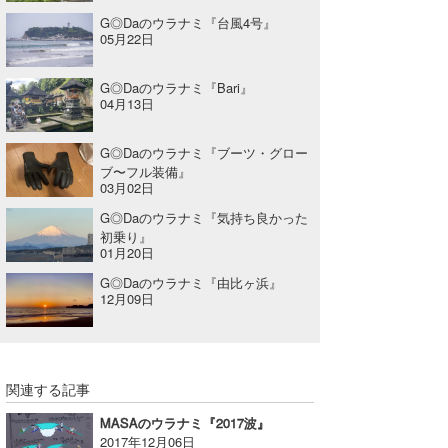
G◎Daのウラナミ『台風4号』
05月22日
G◎Daのウラナミ『Bari』
04月13日
G◎Daのウラナミ『ブーツ・グロー
ブ〜フル装備』
03月02日
G◎Daのウラナミ『気持ち良かった
初乗り』
01月20日
G◎Daのウラナミ『由比ヶ浜』
12月09日
関連する記事
MASAのウラナミ『2017波』
2017年12月06日