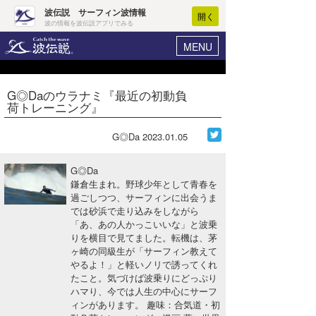
波伝説 サーフィン波情報
開く
波の情報を波伝説アプリでみる
MENU
ニュース
ヘルプ
マイホーム
G◎Daのウラナミ『最近の初動負
Core Surf Japan
荷トレーニング』
ログイン
コンテスト
新規会員登録
G◎Da
2023.01.05
ファッション/グッズ
波情報･概況
G◎Da
アート＆エンタメ
鎌倉生まれ。野球少年として青春を
波予想ツール
WAVE HUNTER
過ごしつつ、サーフィンに出会うま
では砂浜で走り込みをしながら
コラム
気象情報
「あ、あの人かっこいいな」と波乗
りを横目で見てました。転機は、茅
トラベル
ニュース
ヶ崎の同級生が「サーフィン教えて
やるよ！」と軽いノリで誘ってくれ
ショップ情報
サーフィンエリアガイド
たこと。気づけば波乗りにどっぷり
ハマり、今では人生の中心にサーフ
ショップ情報
ウラナミ
会員メニュー
ィンがあります。 趣味：合気道・初