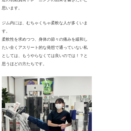
Core Surf Japan
思います。
メディア
Naoya Kimoto
ジム内には、むちゃくちゃ柔軟な人が多くいま
波伝説アンバサダー/プロライダー
す。
mitsuteru Kamio
SURFMEDIA
柔軟性を求めつつ、身体の節々の痛みを緩和し
波伝説スタッフ
Yasunari Inoue
Colors MAGAZINE
福島寿実子
たい全くアスリート的な発想で通っていない私
Yoshiyuki Obata
WAVAL
中浦“JET”章
☆加藤
波伝説
としては、もうやらなくては良いのでは！？と
思うほどの方たちです。
arukasvision
嵯峨明日香
+☆maki☆+
DELTA FORCE SURF
進士剛光
Aichan
CBA Films
田原啓江
chan-U
熊谷素子
植村未来
ECE
NOBUFUKU
G◎Da
大野”MAR”修聖
H