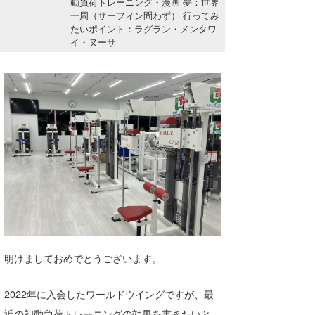
動負荷トレーニング・漫画 夢：世界
湘南
お知らせ
一周（サーフィン問わず） 行ってみ
今月のプレゼント
たいポイント：ラグラン・メンタワ
千葉北
その他
イ・ヌーサ
伊豆
ルール＆How to
千葉南
VOTE!
大阪
サーファーズ
四国
沖縄
明けましておめでとうございます。
2022年に入会したワールドウイングですが、最
ライター/寄稿メディア
近の初動負荷トレーニングの効果を書きたいと