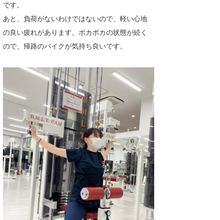
です。
wanda
あと、負荷がないわけではないので、軽い心地
の良い疲れがあります。ポカポカの状態が続く
予報士 hiro.
ので、帰路のバイクが気持ち良いです。
banpaku
Mr.K
chappy
Romisea