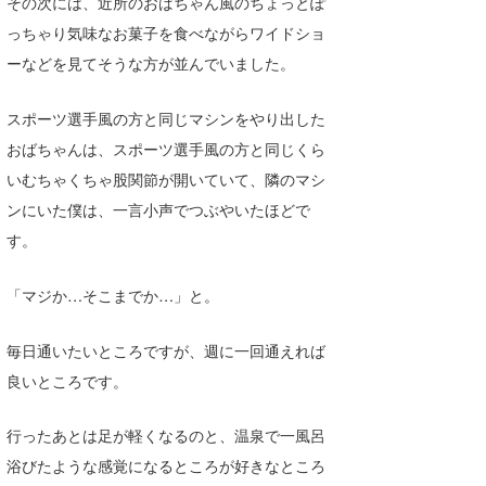
その次には、近所のおばちゃん風のちょっとぽ
たっちー
っちゃり気味なお菓子を食べながらワイドショ
ーなどを見てそうな方が並んでいました。
ハンマー
スポーツ選手風の方と同じマシンをやり出した
まっきー
おばちゃんは、スポーツ選手風の方と同じくら
三輪予報士
いむちゃくちゃ股関節が開いていて、隣のマシ
小川予報士
ンにいた僕は、一言小声でつぶやいたほどで
す。
上田純子
「マジか…そこまでか…」と。
上條将美
唐澤予報士
毎日通いたいところですが、週に一回通えれば
良いところです。
SancheZ
ゴン
行ったあとは足が軽くなるのと、温泉で一風呂
浴びたような感覚になるところが好きなところ
米山予報士