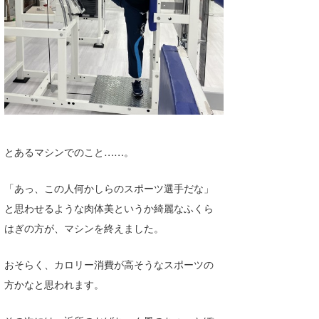
喜納海人
KID
KOBU
KY
MIN
mitz
とあるマシンでのこと……。
OYZ
「あっ、この人何かしらのスポーツ選手だな」
S.K
と思わせるような肉体美というか綺麗なふくら
Soulman
はぎの方が、マシンを終えました。
VAGY
おそらく、カロリー消費が高そうなスポーツの
waka☆=
方かなと思われます。
YUKI☆