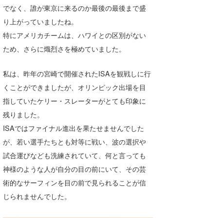
でなく、誰が東京に来るのか最後の最後まで盛
Core Surf Japan
り上がっていましたね。
メディア
Naoya Kimoto
特にアメリカチームは、ハワイとの区別がない
ため、さらに熾烈さを極めていました。
波伝説アンバサダー/プロライダー
mitsuteru Kamio
SURFMEDIA
波伝説スタッフ
Yasunari Inoue
Colors MAGAZINE
福島寿実子
私は、昨年の宮崎で開催されたISAを観戦しに行
くことができましたが、オリンピック出場を目
Yoshiyuki Obata
WAVAL
中浦“JET”章
☆加藤
波伝説
指していたケリー・スレーターがとても印象に
arukasvision
嵯峨明日香
+☆maki☆+
残りました。
ISAではファイナル進出を果たせませんでした
DELTA FORCE SURF
進士剛光
Aichan
が、若い選手たちとも対等に戦い、波の選択や
CBA Films
田原啓江
chan-U
試合運びなども洗練されていて、何と言っても
神様のような人が自分の目の前にいて、その芸
熊谷素子
植村未来
ECE
術的なサーフィンを目の前で見られることが信
NOBUFUKU
G◎Da
じられませんでした。
大野”MAR”修聖
H