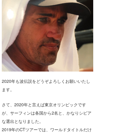
湘南
お知らせ
今月のプレゼント
千葉北
その他
伊豆
ルール＆How to
千葉南
VOTE!
大阪
サーファーズ
四国
沖縄
2020年も波伝説をどうぞよろしくお願いいたし
ます。
さて、2020年と言えば東京オリンピックです
が、サーフィンは各国から2名と、かなりシビア
な選出となりました。
ライター/寄稿メディア
2019年のCTツアーでは、ワールドタイトルだけ