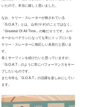
いたので、本当に嬉しく思いました。
たっちー
ハンマー
なお、ケリー・スレーターが称されている
「G.O.A.T」とは、山羊(ヤギ)のことではなく、
まっきー
「Greatest Of All Time」の略だそうです。ルー
三輪予報士
キーからベテランになっても常にトップにいる
ケリー・スレーターに相応しい名前だと思いま
小川予報士
す。
上田純子
長くサーフィンを続けたいと思っていますが、
「G.O.A.T」のように常にパフォーマンスをキー
上條将美
プしたいものです。
唐澤予報士
また今年も「G.O.A.T」の活躍を楽しみにしてい
ます。
SancheZ
ゴン
米山予報士