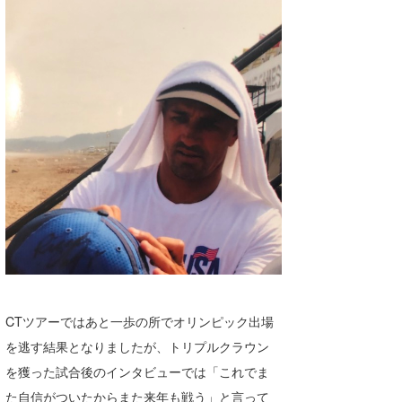
喜納海人
KID
KOBU
KY
MIN
mitz
OYZ
S.K
Soulman
VAGY
CTツアーではあと一歩の所でオリンピック出場
を逃す結果となりましたが、トリプルクラウン
waka☆=
を獲った試合後のインタビューでは「これでま
YUKI☆
た自信がついたからまた来年も戦う」と言って