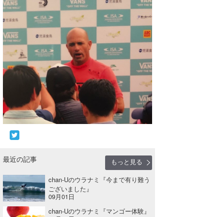
wanda
予報士 hiro.
banpaku
Mr.K
chappy
Romisea
最近の記事
もっと見る
chan-Uのウラナミ『今まで有り難う
ございました』
09月01日
chan-Uのウラナミ『マンゴー体験』