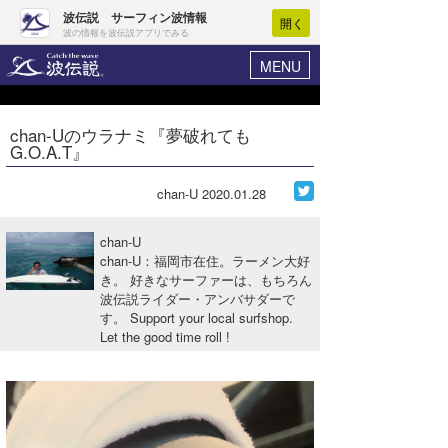
波伝説 サーフィン波情報
開く
波の情報を波伝説アプリでみる
MENU
ニュース
ヘルプ
マイホーム
chan-Uのウラナミ『夢破れても
Core Surf Japan
G.O.A.T』
ログイン
コンテスト
新規会員登録
chan-U
2020.01.28
ファッション/グッズ
波情報･概況
chan-U
アート＆エンタメ
chan-U：福岡市在住。ラーメン大好
波予想ツール
WAVE HUNTER
き。 好きなサーファーは、もちろん
波伝説ライダー・アンバサダーで
コラム
気象情報
す。 Support your local surfshop.
Let the good time roll !
トラベル
ニュース
ショップ情報
サーフィンエリアガイド
ショップ情報
ウラナミ
会員メニュー