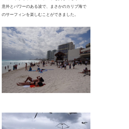
意外とパワーのある波で、まさかのカリブ海で
たっちー
のサーフィンを楽しむことができました。
ハンマー
まっきー
三輪予報士
小川予報士
上田純子
上條将美
唐澤予報士
SancheZ
ゴン
米山予報士