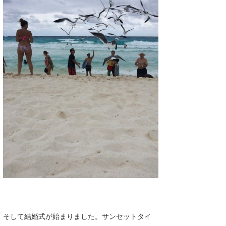
wanda
予報士 hiro.
banpaku
Mr.K
chappy
Romisea
そして結婚式が始まりました。サンセットタイ