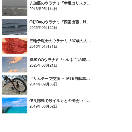
☆加藤のウラナミ『幸運はリスクのある所にこそある!?』
2018年05月14日
G◎Daのウラナミ『四国出張、Hさんとの出会い』
2025年05月22日
三輪予報士のウラナミ『37歳の大人として』
2016年01月31日
SUKYのウラナミ「ついにこの時がきてしまったのか…」
2025年03月21日
『リムテープ交換 － MTB自転車メンテナンス』たっちーのウラナミ
2014年09月05日
伊良部島で砂イルカとの出会い｜まっきーのウラナミ
2019年08月02日