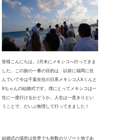
湘南
お知らせ
今月のプレゼント
千葉北
その他
伊豆
ルール＆How to
千葉南
VOTE!
大阪
皆様こんにちは。
月末にメキシコへ行ってきま
2
サーファーズ
四国
した。この旅の一番の目的は、以前に福岡に住
んでいて今は千葉在住の日系メキシコ人
くんと
K
沖縄
ちゃんの結婚式です。僕にとってメキシコは一
R
生に一度行けるかどうか。人生は一度きりとい
うことで、だいぶ無理して行ってきました！
ライター/寄稿メディア
結婚式の場所は世界でも有数のリゾート地であ