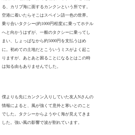
る、カリブ海に面するカンクンという所です。
Core Surf Japan
空港に着いたらそこはスペイン語一色の世界。
メディア
Naoya Kimoto
乗り合いタクシー
約
円程度
に乗ってホテル
(
1000
)
波伝説アンバサダー/プロライダー
mitsuteru Kamio
SURFMEDIA
へと向かうはずが、一般のタクシーに乗ってし
まい、しょっぱなから約
円を支払うはめ
5000
波伝説スタッフ
Yasunari Inoue
Colors MAGAZINE
福島寿実子
に。初めての土地だとこういうミスがよく起こ
Yoshiyuki Obata
WAVAL
中浦“JET”章
☆加藤
波伝説
りますが、あとあと困ることになるとはこの時
は知る由もありませんでした。
arukasvision
嵯峨明日香
+☆maki☆+
DELTA FORCE SURF
進士剛光
Aichan
CBA Films
田原啓江
chan-U
僕よりも先にカンクン入りしていた友人
さんの
N
情報によると、風が強くて意外と寒いとのこと
熊谷素子
植村未来
ECE
でした。タクシーからようやく海が見えてきま
NOBUFUKU
G◎Da
した。強い風の影響で波が割れています。
大野”MAR”修聖
H