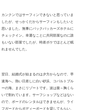
喜納海人
KID
カンクンではサーフィンできないと思っていま
KOBU
したが、せっかくだからサーフィンもしたいと
KY
思いました。無事にバックパッカーズホテルに
チェックイン。幸運なことに共同部屋なのに誰
MIN
もいない部屋でしたが、時差ボケでほとんど眠
mitz
れませんでした。
OYZ
S.K
翌日、結婚式が始まるのは夕方からなので、早
Soulman
速海へ。熱い日差しに白い砂浜、コバルトブル
VAGY
ーの海。まさにリゾートです。波は腹～胸くら
いで割れています。サーフショップなどはない
waka☆=
ので、ボードのレンタルはできませんが、ライ
YUKI☆
フガードからボディーボードを貸してもらい、