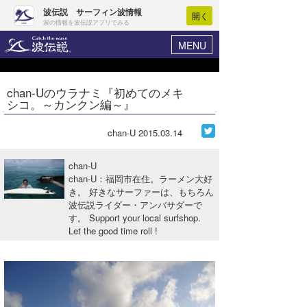
波伝説 サーフィン波情報
開く
波の情報を波伝説アプリでみる
MENU
ニュース
ヘルプ
マイホーム
chan-Uのウラナミ『初めてのメキ
Core Surf Japan
シコ。～カンクン編～』
ログイン
コンテスト
新規会員登録
chan-U
2015.03.14
ファッション/グッズ
波情報･概況
chan-U
アート＆エンタメ
chan-U：福岡市在住。ラーメン大好
波予想ツール
WAVE HUNTER
き。 好きなサーファーは、もちろん
波伝説ライダー・アンバサダーで
コラム
気象情報
す。 Support your local surfshop.
Let the good time roll !
トラベル
ニュース
ショップ情報
サーフィンエリアガイド
ショップ情報
ウラナミ
会員メニュー