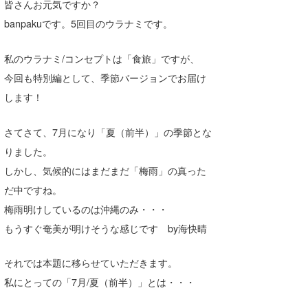
皆さんお元気ですか？
Core Surf Japan
banpakuです。5回目のウラナミです。
メディア
Naoya Kimoto
私のウラナミ/コンセプトは「食旅」ですが、
波伝説アンバサダー/プロライダー
mitsuteru Kamio
SURFMEDIA
今回も特別編として、季節バージョンでお届け
します！
波伝説スタッフ
Yasunari Inoue
Colors MAGAZINE
福島寿実子
Yoshiyuki Obata
WAVAL
中浦“JET”章
☆加藤
波伝説
さてさて、7月になり「夏（前半）」の季節とな
りました。
arukasvision
嵯峨明日香
+☆maki☆+
しかし、気候的にはまだまだ「梅雨」の真った
DELTA FORCE SURF
進士剛光
Aichan
だ中ですね。
梅雨明けしているのは沖縄のみ・・・
CBA Films
田原啓江
chan-U
もうすぐ奄美が明けそうな感じです by海快晴
熊谷素子
植村未来
ECE
それでは本題に移らせていただきます。
NOBUFUKU
G◎Da
私にとっての「7月/夏（前半）」とは・・・
大野”MAR”修聖
H