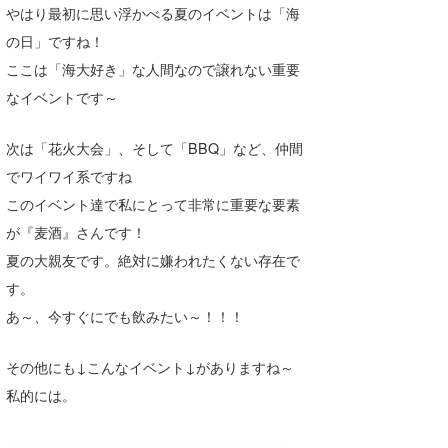
やはり最初に思い浮かべる夏のイベントは「海
喜納海人
KID
の日」ですね！
KOBU
ここは「海大好き」な人間なので譲れない重要
なイベントです～
KY
次は「花火大会」、そして「BBQ」など、仲間
MIN
でワイワイ系ですね
mitz
このイベント達で私にとって非常に重要な要素
OYZ
が『麦酒』さんです！
夏の大親友です。絶対に嫌われたくない存在で
S.K
す。
Soulman
あ～、今すぐにでも飲みたい～！！！
VAGY
その他にも↓こんなイベント↓がありますね～
waka☆=
私的には。
YUKI☆
————————————————————