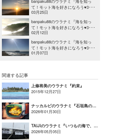
banpaku88のウラナミ『海を知っ
て！モット海を好きになろう♥3･･･
03月25日
banpaku88のウラナミ『海を知っ
て！モット海を好きになろう♥3･･･
02月12日
banpaku88のウラナミ『海を知っ
て！モット海を好きになろう♥3･･･
01月07日
関連する記事
上條将美のウラナミ『約束』
2015年12月27日
ナッカルビのウラナミ『石垣島の深海にDB的な新種がいた！』
2026年01月30日
TAIJIのウラナミ『いつもの海で、いつものみんなが 〜S.LEAGUE グランドファイナル〜』
2026年05月05日