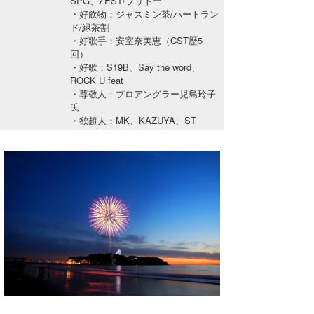
SPG、ZEST/ブリトー
湘南
お知らせ
・好飲物：ジャスミン茶/ハートラン
今月のプレゼント
ド/緑茶割
千葉北
その他
・好歌手：安室奈美恵（CST歴5
回）
・好歌：S19B、Say the word、
伊豆
ルール＆How to
ROCK U feat
・尊敬人：プロアングラー児島玲子
千葉南
VOTE!
氏
・欲超人：MK、KAZUYA、ST
大阪
サーファーズ
四国
沖縄
ライター/寄稿メディア