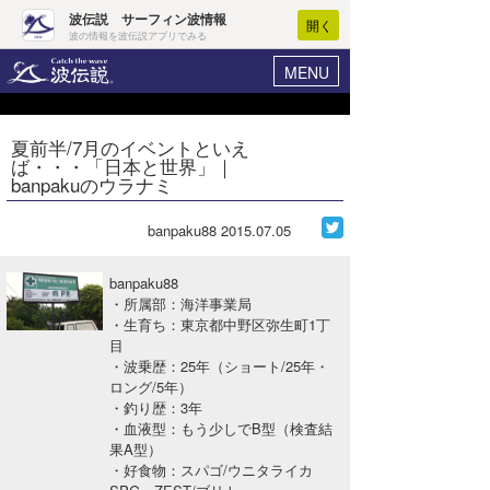
波伝説 サーフィン波情報
開く
波の情報を波伝説アプリでみる
MENU
ニュース
ヘルプ
マイホーム
夏前半/7月のイベントといえ
Core Surf Japan
ば・・・「日本と世界」｜
ログイン
banpakuのウラナミ
コンテスト
新規会員登録
banpaku88
2015.07.05
ファッション/グッズ
波情報･概況
アート＆エンタメ
banpaku88
波予想ツール
WAVE HUNTER
・所属部：海洋事業局
・生育ち：東京都中野区弥生町1丁
コラム
気象情報
目
・波乗歴：25年（ショート/25年・
トラベル
ニュース
ロング/5年）
・釣り歴：3年
ショップ情報
サーフィンエリアガイド
・血液型：もう少しでB型（検査結
果A型）
ショップ情報
ウラナミ
会員メニュー
・好食物：スパゴ/ウニタライカ