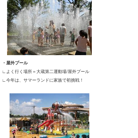
wanda
予報士 hiro.
banpaku
Mr.K
chappy
・屋外プール
∟よく行く場所＝大蔵第二運動場/屋外プール
Romisea
∟今年は、サマーランドに家族で初挑戦！