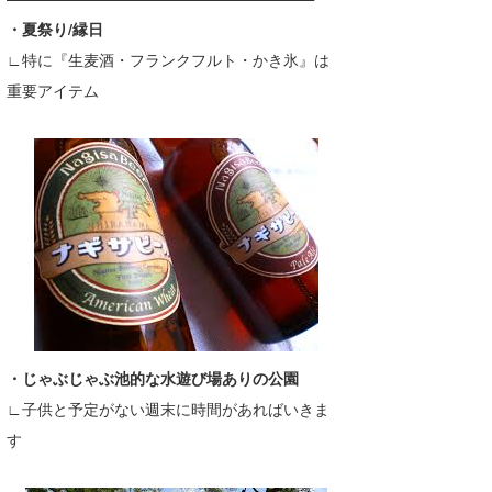
・夏祭り/縁日
たっちー
∟特に『生麦酒・フランクフルト・かき氷』は
ハンマー
重要アイテム
まっきー
三輪予報士
小川予報士
上田純子
上條将美
唐澤予報士
・じゃぶじゃぶ池的な水遊び場ありの公園
SancheZ
∟子供と予定がない週末に時間があればいきま
ゴン
す
米山予報士