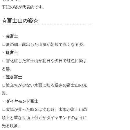
下記の姿が代表的です。
☆富士山の姿☆
・赤富士
∟夏の朝、露出した山肌が朝焼で赤くなる姿。
・紅富士
∟雪化粧した富士山が朝日や夕日で紅色に染ま
る姿。
・逆さ富士
∟波立ちが少ない水面に映る逆さの富士山の光
景。
・ダイヤモンド富士
∟太陽が昇った時又は沈む時、太陽が富士山の
頂上と重なり頂上付近がダイヤモンドのように
光る現象。