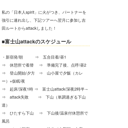
私の「日本人spirit」に火がつき、パートナーを
強引に連れ出し、下記ツアーへ翌月に参加し吉
田ルートからattackしました！
■富士山attackのスケジュール
・新宿発/朝 ⇒ 五合目着/昼1
⇒ 休憩所で着替 ⇒ 準備完了後、点呼/昼2
⇒ 登山開始/夕方 ⇒ 山小屋で夕飯（カレ
ー）+仮眠/夜
⇒ 起床/深夜1時 ⇒ 富士山attack/深夜2時半～
⇒ attack失敗 ⇒ 下山（単調過ぎる下山
道）
⇒ ひたすら下山 ⇒ 下山後/温泉付休憩所で
風呂