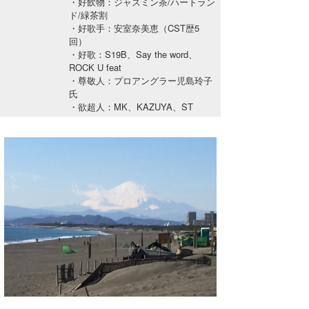
・好飲物：ジャスミン茶/ハートラン
湘南
お知らせ
ド/緑茶割
今月のプレゼント
・好歌手：安室奈美恵（CST歴5
千葉北
その他
回）
・好歌：S19B、Say the word、
伊豆
ROCK U feat
ルール＆How to
・尊敬人：プロアングラー児島玲子
氏
千葉南
VOTE!
・欲超人：MK、KAZUYA、ST
大阪
サーファーズ
四国
沖縄
ライター/寄稿メディア