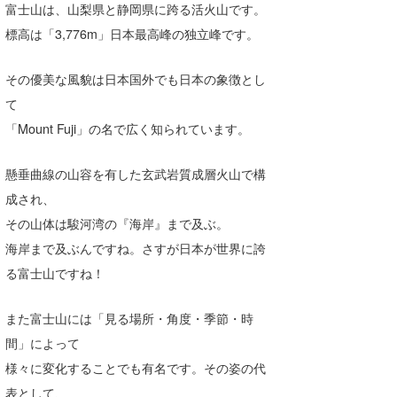
富士山は、山梨県と静岡県に跨る活火山です。
標高は「3,776m」日本最高峰の独立峰です。
その優美な風貌は日本国外でも日本の象徴とし
て
「Mount Fuji」の名で広く知られています。
懸垂曲線の山容を有した玄武岩質成層火山で構
成され、
その山体は駿河湾の『海岸』まで及ぶ。
海岸まで及ぶんですね。さすが日本が世界に誇
る富士山ですね！
また富士山には「見る場所・角度・季節・時
間」によって
様々に変化することでも有名です。その姿の代
表として、