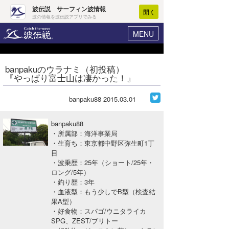
波伝説 サーフィン波情報
開く
波の情報を波伝説アプリでみる
MENU
ニュース
ヘルプ
マイホーム
banpakuのウラナミ（初投稿）
Core Surf Japan
『やっぱり富士山は凄かった！』
ログイン
コンテスト
新規会員登録
banpaku88
2015.03.01
ファッション/グッズ
波情報･概況
banpaku88
アート＆エンタメ
・所属部：海洋事業局
波予想ツール
WAVE HUNTER
・生育ち：東京都中野区弥生町1丁
目
コラム
気象情報
・波乗歴：25年（ショート/25年・
ロング/5年）
トラベル
ニュース
・釣り歴：3年
・血液型：もう少しでB型（検査結
ショップ情報
サーフィンエリアガイド
果A型）
・好食物：スパゴ/ウニタライカ
ショップ情報
ウラナミ
会員メニュー
SPG、ZEST/ブリトー