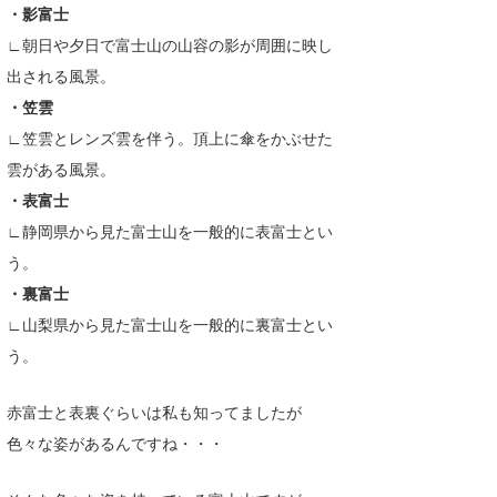
・影富士
∟朝日や夕日で富士山の山容の影が周囲に映し
出される風景。
・笠雲
∟笠雲とレンズ雲を伴う。頂上に傘をかぶせた
雲がある風景。
・表富士
∟静岡県から見た富士山を一般的に表富士とい
う。
・裏富士
∟山梨県から見た富士山を一般的に裏富士とい
う。
赤富士と表裏ぐらいは私も知ってましたが
色々な姿があるんですね・・・