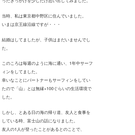
ったきっかけを少しだけ思い出してみました。
たっちー
当時、私は東京都中野区に住んでいました。
ハンマー
いまは京王線沿線ですが・・・
まっきー
結婚はしてましたが、子供はまだいませんでし
三輪予報士
た。
小川予報士
このころは毎週のように海に通い、1年中サーフ
上田純子
ィンをしてました。
幸いなことにパートナーもサーフィンをしてい
上條将美
たので「山」とは無縁×100ぐらいの生活環境で
唐澤予報士
した。
SancheZ
しかし、とある日の海の帰り道、友人と食事を
ゴン
している時、富士山の話になりました。
友人の1人が登ったことがあるとのことで、
米山予報士