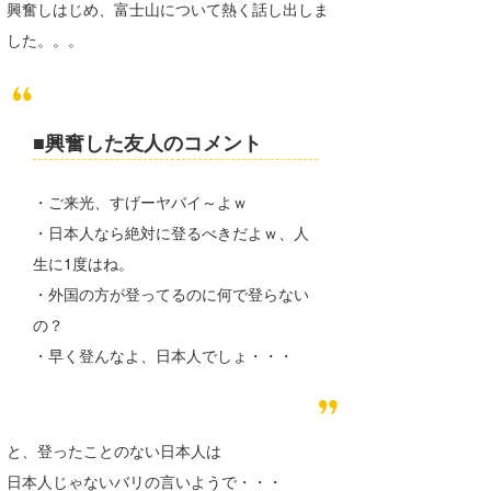
興奮しはじめ、富士山について熱く話し出しま
wanda
した。。。
予報士 hiro.
banpaku
■興奮した友人のコメント
Mr.K
・ご来光、すげーヤバイ～よｗ
chappy
・日本人なら絶対に登るべきだよｗ、人
Romisea
生に1度はね。
・外国の方が登ってるのに何で登らない
の？
・早く登んなよ、日本人でしょ・・・
と、登ったことのない日本人は
日本人じゃないバリの言いようで・・・