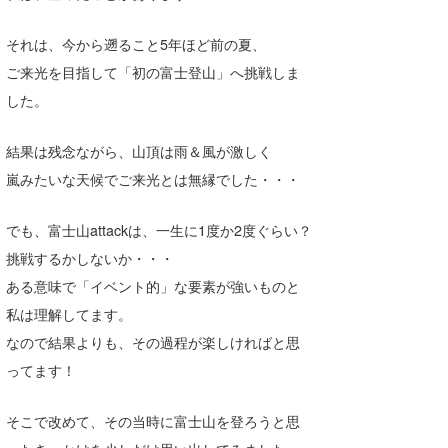
喜納海人
KID
それは、今から遡ること5年ほど前の夏、
KOBU
ご来光を目指して「初の富士登山」へ挑戦しま
した。
KY
MIN
結果は残念ながら、山頂は雨＆風が激しく
嵐みたいな天候でご来光とは無縁でした・・・
mitz
でも、富士山attackは、一生に1度か2度ぐらい？
OYZ
挑戦するかしないか・・・
S.K
ある意味で「イベント的」な要素が強いものと
Soulman
私は理解してます。
なので結果よりも、その過程が楽しければと思
VAGY
ってます！
waka☆=
そこで改めて、その当時に富士山を登ろうと思
YUKI☆