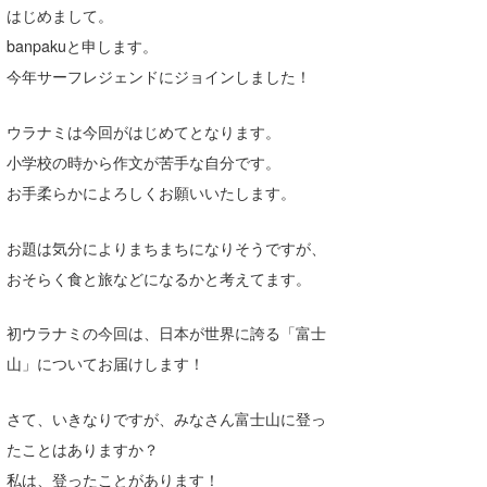
はじめまして。
Core Surf Japan
banpakuと申します。
メディア
Naoya Kimoto
今年サーフレジェンドにジョインしました！
波伝説アンバサダー/プロライダー
mitsuteru Kamio
SURFMEDIA
ウラナミは今回がはじめてとなります。
波伝説スタッフ
Yasunari Inoue
Colors MAGAZINE
福島寿実子
小学校の時から作文が苦手な自分です。
お手柔らかによろしくお願いいたします。
Yoshiyuki Obata
WAVAL
中浦“JET”章
☆加藤
波伝説
お題は気分によりまちまちになりそうですが、
arukasvision
嵯峨明日香
+☆maki☆+
おそらく食と旅などになるかと考えてます。
DELTA FORCE SURF
進士剛光
Aichan
初ウラナミの今回は、日本が世界に誇る「富士
CBA Films
田原啓江
chan-U
山」についてお届けします！
熊谷素子
植村未来
ECE
さて、いきなりですが、みなさん富士山に登っ
NOBUFUKU
G◎Da
たことはありますか？
大野”MAR”修聖
H
私は、登ったことがあります！