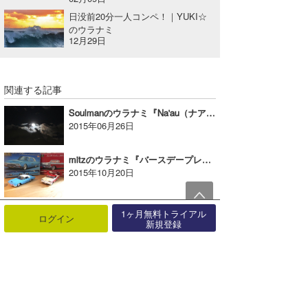
日没前20分一人コンペ！｜YUKI☆
のウラナミ
12月29日
関連する記事
Soulmanのウラナミ『Na'au（ナアウ）』
2015年06月26日
mitzのウラナミ『バースデープレゼント』
2015年10月20日
banpaku88のウラナミ『海を知って！モット海を好きになろ♥♥』
1ヶ月無料トライアル
ログイン
2018年04月22日
新規登録
KYのウラナミ『コツコツ』
2022年12月06日
Wandaのウラナミ『サーフィンと釣りの関係について』