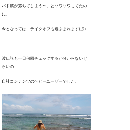
パド筋が落ちてしまう〜。とソワソワしてたの
喜納海人
KID
に、
KOBU
今となっては、テイクオフも危ぶまれます(涙)
KY
MIN
mitz
波伝説も一日何回チェックするか分からないぐ
らいの
OYZ
S.K
自社コンテンツのヘビーユーザーでした。
Soulman
VAGY
waka☆=
YUKI☆