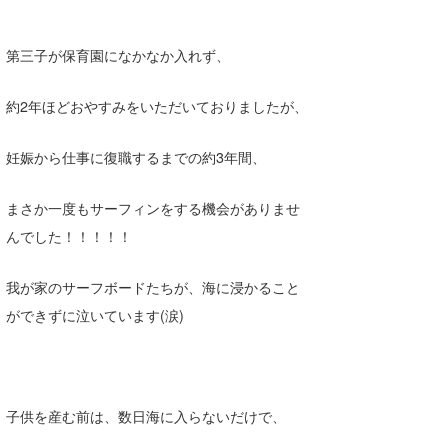
Core Surf Japan
第三子が保育園になかなか入れず、
メディア
Naoya Kimoto
波伝説アンバサダー/プロライダー
mitsuteru Kamio
SURFMEDIA
約2年ほどおやすみをいただいておりましたが、
波伝説スタッフ
Yasunari Inoue
Colors MAGAZINE
福島寿実子
妊娠から仕事に復職するまでの約3年間、
Yoshiyuki Obata
WAVAL
中浦“JET”章
☆加藤
波伝説
まさか一度もサーフィンをする機会がありませ
arukasvision
嵯峨明日香
+☆maki☆+
んでした！！！！！
DELTA FORCE SURF
進士剛光
Aichan
我が家のサーフボードたちが、海に浸かること
CBA Films
田原啓江
chan-U
ができずに泣いています(涙)
熊谷素子
植村未来
ECE
NOBUFUKU
G◎Da
子供を産む前は、数日海に入らないだけで、
大野”MAR”修聖
H