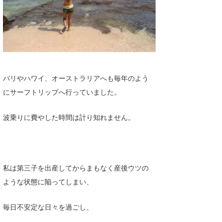
たっちー
ハンマー
まっきー
三輪予報士
バリやハワイ、オーストラリアへも毎年のよう
にサーフトリップへ行っていました。
小川予報士
上田純子
波乗りに費やした時間は計り知れません。
上條将美
唐澤予報士
私は第三子を出産してからまもなく産後ウツの
SancheZ
ような状態に陥ってしまい、
ゴン
毎日不安定な日々を過ごし、
米山予報士