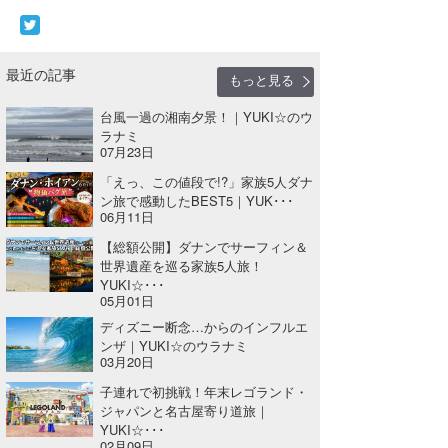
最近の記事
もっと見る
台風一過の湘南夕景！｜YUKI☆のウ
ラナミ
07月23日
「えっ、この値段で!?」家族5人ダナ
ン旅で感動したBEST5｜YUK･･･
06月11日
【総額公開】ダナンでサーフィン＆
世界遺産を巡る家族5人旅！
YUKI☆･･･
05月01日
ディズニー断念…からのインフルエ
ンザ｜YUKI☆のウラナミ
03月20日
子連れで初挑戦！年末レゴランド・
ジャパンと名古屋寄り道旅｜
YUKI☆･･･
02月09日