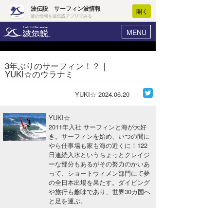
波伝説 サーフィン波情報
開く
波の情報を波伝説アプリでみる
MENU
ニュース
ヘルプ
マイホーム
3年ぶりのサーフィン！？｜
Core Surf Japan
YUKI☆のウラナミ
ログイン
コンテスト
新規会員登録
YUKI☆
2024.06.20
ファッション/グッズ
波情報･概況
YUKI☆
アート＆エンタメ
2011年入社 サーフィンと海が大好
波予想ツール
WAVE HUNTER
き。サーフィンを始め、いつの間に
やら仕事場も家も海の近くに！122
コラム
気象情報
日連続入水というちょっとクレイジ
ーな部分もあるがその努力のかいあ
トラベル
ニュース
って、ショートウィメン部門にて夢
の全日本出場を果たす。ダイビング
ショップ情報
サーフィンエリアガイド
や旅行も趣味であり、世界30カ国へ
と足を運ぶ。
ショップ情報
ウラナミ
会員メニュー