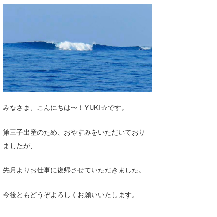
湘南
お知らせ
今月のプレゼント
千葉北
その他
伊豆
ルール＆How to
千葉南
VOTE!
大阪
サーファーズ
みなさま、こんにちは〜！YUKI☆です。
四国
沖縄
第三子出産のため、おやすみをいただいており
ましたが、
先月よりお仕事に復帰させていただきました。
今後ともどうぞよろしくお願いいたします。
ライター/寄稿メディア