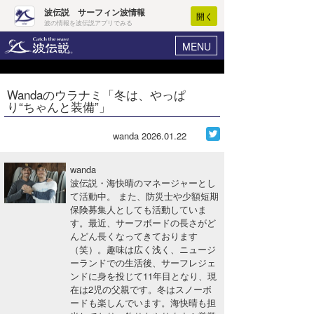
波伝説 サーフィン波情報
開く
波の情報を波伝説アプリでみる
MENU
ニュース
ヘルプ
マイホーム
Wandaのウラナミ「冬は、やっぱ
Core Surf Japan
り“ちゃんと装備”」
ログイン
コンテスト
新規会員登録
wanda
2026.01.22
ファッション/グッズ
波情報･概況
wanda
アート＆エンタメ
波伝説・海快晴のマネージャーとし
波予想ツール
WAVE HUNTER
て活動中。 また、防災士や少額短期
保険募集人としても活動していま
コラム
気象情報
す。最近、サーフボードの長さがど
んどん長くなってきております
トラベル
ニュース
（笑）。趣味は広く浅く、ニュージ
ーランドでの生活後、サーフレジェ
ショップ情報
サーフィンエリアガイド
ンドに身を投じて11年目となり、現
在は2児の父親です。冬はスノーボ
ショップ情報
ウラナミ
会員メニュー
ードも楽しんでいます。海快晴も担