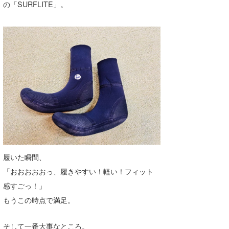
の「SURFLITE」。
喜納海人
KID
KOBU
KY
MIN
mitz
OYZ
S.K
履いた瞬間、
Soulman
「おおおおおっ、履きやすい！軽い！フィット
VAGY
感すごっ！」
もうこの時点で満足。
waka☆=
YUKI☆
そして一番大事なところ。