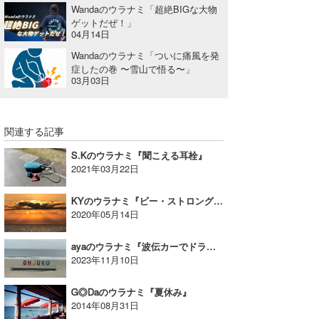
Wandaのウラナミ「超絶BIGな大物
ゲットだぜ！」
04月14日
Wandaのウラナミ「ついに痛風を発
症したの巻 〜雪山で悟る〜」
03月03日
関連する記事
S.Kのウラナミ『聞こえる耳栓』
2021年03月22日
KYのウラナミ『ビー・ストロング ビー・カインド』
2020年05月14日
ayaのウラナミ『波伝カーでドライブ』
2023年11月10日
G◎Daのウラナミ『夏休み』
2014年08月31日