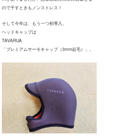
ので干すときもノンストレス！
wanda
予報士 hiro.
そして今年は、もう一つ初導入。
ヘッドキャップは
banpaku
TAVARUA
Mr.K
「プレミアムサーモキャップ（3mm起毛）」。
chappy
Romisea