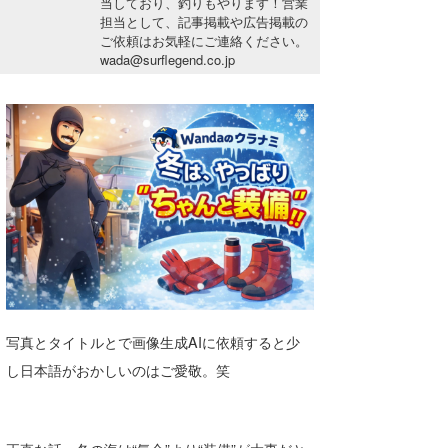
当しており、釣りもやります！営業
湘南
お知らせ
担当として、記事掲載や広告掲載の
今月のプレゼント
ご依頼はお気軽にご連絡ください。
千葉北
その他
wada@surflegend.co.jp
伊豆
ルール＆How to
千葉南
VOTE!
大阪
サーファーズ
四国
沖縄
写真とタイトルとで画像生成AIに依頼すると少
し日本語がおかしいのはご愛敬。笑
ライター/寄稿メディア