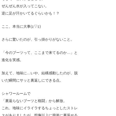
ぜんぜん水が入ってこない。
たっちー
逆に足が汗かいてるぐらいかも！？
ハンマー
ここ、本当に大事(≧▽≦)
まっきー
さらに驚いたのが、引っ掛かりがないこと。
三輪予報士
小川予報士
「今のブーツって、ここまで来てるのか…」と
進化を実感。
上田純子
上條将美
加えて、地味に…いや、結構感動したのが、脱
いだ瞬間にサッと裏返しにできる点。
唐澤予報士
SancheZ
シャワールームで
「裏返らないブーツと格闘」から解放。
ゴン
これ、地味にイライラするちょっとしたストレ
米山予報士
スがありましたが、想像以上に簡単に裏返せる