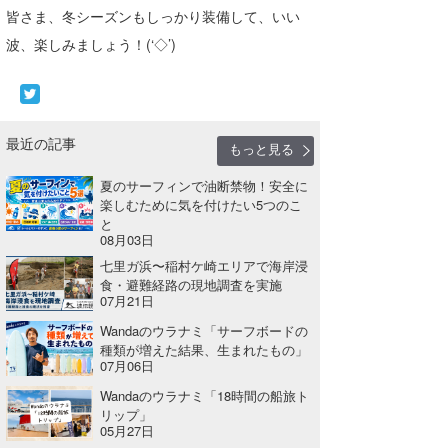
皆さま、冬シーズンもしっかり装備して、いい
波、楽しみましょう！(‘◇’)ゞ
最近の記事
もっと見る
夏のサーフィンで油断禁物！安全に
楽しむために気を付けたい5つのこ
と
08月03日
七里ガ浜〜稲村ケ崎エリアで海岸浸
食・避難経路の現地調査を実施
07月21日
Wandaのウラナミ「サーフボードの
種類が増えた結果、生まれたもの」
07月06日
Wandaのウラナミ「18時間の船旅ト
リップ」
05月27日