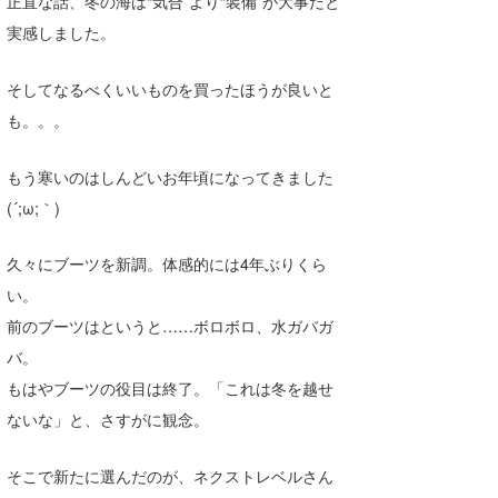
正直な話、冬の海は“気合”より“装備”が大事だと
Core Surf Japan
実感しました。
メディア
Naoya Kimoto
そしてなるべくいいものを買ったほうが良いと
波伝説アンバサダー/プロライダー
mitsuteru Kamio
SURFMEDIA
も。。。
波伝説スタッフ
Yasunari Inoue
Colors MAGAZINE
福島寿実子
もう寒いのはしんどいお年頃になってきました
(´;ω;｀)
Yoshiyuki Obata
WAVAL
中浦“JET”章
☆加藤
波伝説
arukasvision
嵯峨明日香
+☆maki☆+
久々にブーツを新調。体感的には4年ぶりくら
い。
DELTA FORCE SURF
進士剛光
Aichan
前のブーツはというと……ボロボロ、水ガバガ
CBA Films
田原啓江
chan-U
バ。
もはやブーツの役目は終了。「これは冬を越せ
熊谷素子
植村未来
ECE
ないな」と、さすがに観念。
NOBUFUKU
G◎Da
そこで新たに選んだのが、ネクストレベルさん
大野”MAR”修聖
H