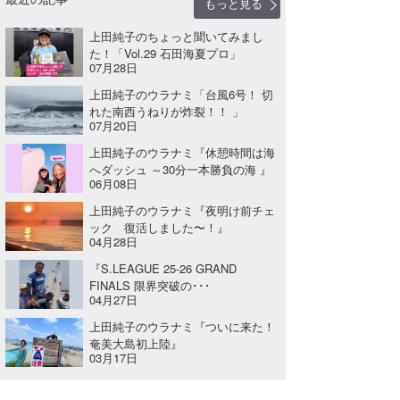
もっと見る
上田純子のちょっと聞いてみまし
た！「Vol.29 石田海夏プロ」
07月28日
上田純子のウラナミ「台風6号！ 切
れた南西うねりが炸裂！！ 」
07月20日
上田純子のウラナミ『休憩時間は海
へダッシュ ～30分一本勝負の海 』
06月08日
上田純子のウラナミ『夜明け前チェ
ック 復活しました〜！』
04月28日
『S.LEAGUE 25-26 GRAND
FINALS 限界突破の･･･
04月27日
上田純子のウラナミ『ついに来た！
奄美大島初上陸』
03月17日