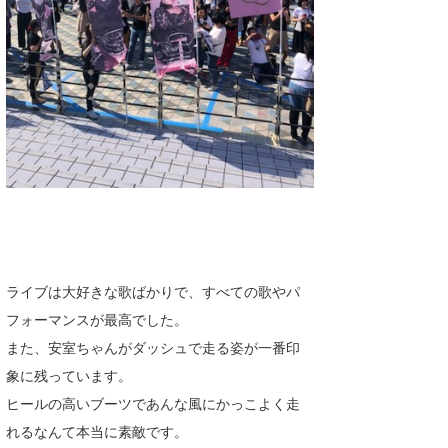
wanda
予報士 hiro.
banpaku
Mr.K
chappy
Romisea
ライブは大好きな歌ばかりで、すべての歌やパ
フォーマンスが最高でした。
また、安室ちゃんがダッシュで走る姿が一番印
象に残っています。
ヒールの高いブーツであんな風にかっこよく走
れるなんて本当に素敵です。