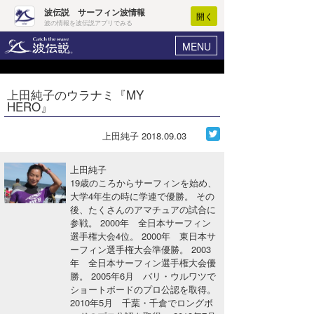
波伝説 サーフィン波情報
開く
波の情報を波伝説アプリでみる
MENU
ニュース
ヘルプ
マイホーム
上田純子のウラナミ『MY
Core Surf Japan
HERO』
ログイン
コンテスト
新規会員登録
上田純子
2018.09.03
ファッション/グッズ
波情報･概況
上田純子
アート＆エンタメ
19歳のころからサーフィンを始め、
波予想ツール
WAVE HUNTER
大学4年生の時に学連で優勝。 その
後、たくさんのアマチュアの試合に
コラム
気象情報
参戦。 2000年 全日本サーフィン
選手権大会4位。 2000年 東日本サ
トラベル
ニュース
ーフィン選手権大会準優勝。 2003
年 全日本サーフィン選手権大会優
ショップ情報
サーフィンエリアガイド
勝。 2005年6月 バリ・ウルワツで
ショートボードのプロ公認を取得。
ショップ情報
ウラナミ
会員メニュー
2010年5月 千葉・千倉でロングボ