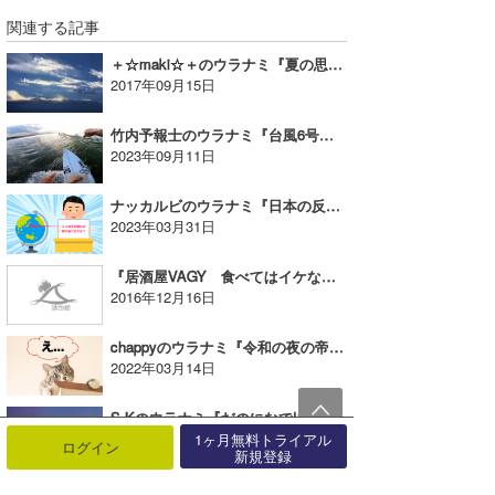
関連する記事
＋☆maki☆＋のウラナミ『夏の思い出ぽろぽろ』
2017年09月15日
竹内予報士のウラナミ『台風6号と7号』
2023年09月11日
ナッカルビのウラナミ『日本の反対側はどこ？』
2023年03月31日
『居酒屋VAGY 食べてはイケないものほど美味しい』
2016年12月16日
chappyのウラナミ『令和の夜の帝王に挑んでみた』
2022年03月14日
S.Kのウラナミ『だのになで!?』
2014年09月09日
1ヶ月無料トライアル
ログイン
新規登録