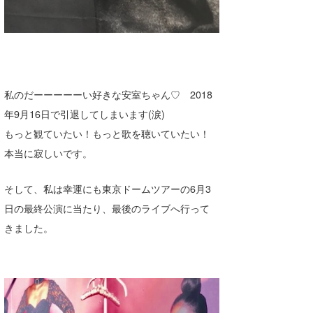
Core Surf Japan
メディア
Naoya Kimoto
波伝説アンバサダー/プロライダー
mitsuteru Kamio
SURFMEDIA
私のだーーーーーい好きな安室ちゃん♡ 2018
波伝説スタッフ
Yasunari Inoue
Colors MAGAZINE
福島寿実子
年9月16日で引退してしまいます(涙)
Yoshiyuki Obata
WAVAL
中浦“JET”章
☆加藤
波伝説
もっと観ていたい！もっと歌を聴いていたい！
本当に寂しいです。
arukasvision
嵯峨明日香
+☆maki☆+
DELTA FORCE SURF
進士剛光
Aichan
そして、私は幸運にも東京ドームツアーの6月3
日の最終公演に当たり、最後のライブへ行って
CBA Films
田原啓江
chan-U
きました。
熊谷素子
植村未来
ECE
NOBUFUKU
G◎Da
大野”MAR”修聖
H