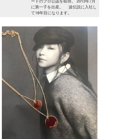
ードのプロ公認を取得。 2013年7月
湘南
お知らせ
に第一子を出産。 波伝説に入社し
今月のプレゼント
て18年目になります。
千葉北
その他
伊豆
ルール＆How to
千葉南
VOTE!
大阪
サーファーズ
四国
沖縄
ライター/寄稿メディア