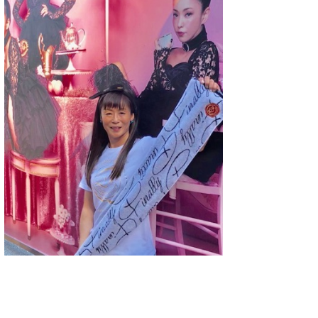
喜納海人
KID
KOBU
KY
MIN
mitz
OYZ
S.K
Soulman
VAGY
waka☆=
YUKI☆