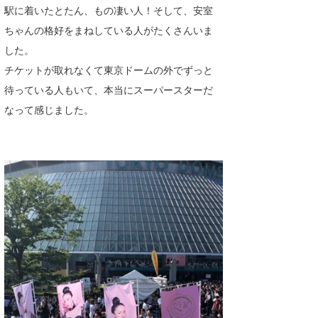
駅に着いたとたん、もの凄い人！そして、安室
たっちー
ちゃんの格好をまねしている人がたくさんいま
ハンマー
した。
チケットが取れなくて東京ドームの外でずっと
まっきー
待っている人もいて、本当にスーパースターだ
三輪予報士
なって感じました。
小川予報士
上田純子
上條将美
唐澤予報士
SancheZ
ゴン
米山予報士