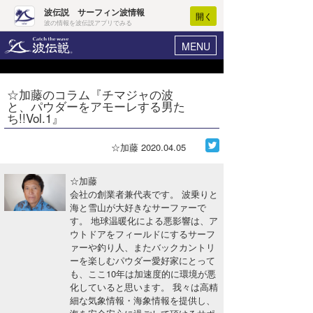
波伝説 サーフィン波情報
開く
波の情報を波伝説アプリでみる
MENU
ニュース
ヘルプ
マイホーム
☆加藤のコラム『チマジャの波
Core Surf Japan
と、パウダーをアモーレする男た
ログイン
ち!!Vol.1』
コンテスト
新規会員登録
☆加藤
2020.04.05
ファッション/グッズ
波情報･概況
アート＆エンタメ
☆加藤
波予想ツール
WAVE HUNTER
会社の創業者兼代表です。 波乗りと
海と雪山が大好きなサーファーで
コラム
気象情報
す。 地球温暖化による悪影響は、ア
ウトドアをフィールドにするサーフ
トラベル
ニュース
ァーや釣り人、またバックカントリ
ーを楽しむパウダー愛好家にとって
ショップ情報
サーフィンエリアガイド
も、ここ10年は加速度的に環境が悪
化していると思います。 我々は高精
ショップ情報
ウラナミ
会員メニュー
細な気象情報・海象情報を提供し、