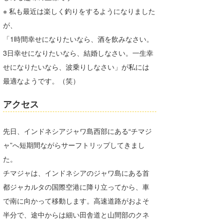
※ 私も最近は楽しく釣りをするようになりました
たっちー
が、
ハンマー
「1時間幸せになりたいなら、酒を飲みなさい。
3日幸せになりたいなら、結婚しなさい。一生幸
まっきー
せになりたいなら、波乗りしなさい」が私には
三輪予報士
最適なようです。（笑）
小川予報士
アクセス
上田純子
先日、インドネシアジャワ島西部にある“チマジ
上條将美
ャ”へ短期間ながらサーフトリップしてきまし
唐澤予報士
た。
チマジャは、インドネシアのジャワ島にある首
SancheZ
都ジャカルタの国際空港に降り立ってから、車
ゴン
で南に向かって移動します。高速道路がおよそ
半分で、途中からは細い田舎道と山間部のクネ
米山予報士