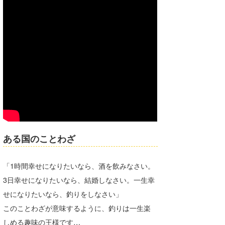
喜納海人
KID
KOBU
KY
MIN
mitz
OYZ
S.K
ある国のことわざ
Soulman
「1時間幸せになりたいなら、酒を飲みなさい。
VAGY
3日幸せになりたいなら、結婚しなさい。一生幸
せになりたいなら、釣りをしなさい」
waka☆=
このことわざが意味するように、釣りは一生楽
YUKI☆
しめる趣味の王様です…