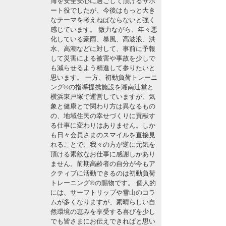
海を安全安心に過ごして頂けるサポ
湘南
お知らせ
ート役でしたが、今後はもっと大き
今月のプレゼント
なテーマを考えねばならないと強く
千葉北
その他
感じています。 微力ながら、年々悪
化している豪雨、暴風、高波浪、洪
水、高潮などに対して、事前に予報
伊豆
ルール＆How to
して災害による被害や事故を少しで
も減らせるよう精進して参りたいと
千葉南
VOTE!
思います。 一方、初動負荷トレーニ
ング®の指導提携施設を湘南辻堂と
大阪
横浜東戸塚で運営していますが、気
象と健康とで関わり方は異なるもの
サーファーズ
四国
の、地域住民の幸せづくりに貢献す
る仕事に変わりはありません。しか
沖縄
も日々会員さまのスマイルを直接見
れることで、我々の方が逆に元気を
頂ける素敵なお仕事に感謝しかあり
ません。前期高齢者の自分が今もア
クティブに活動できるのは初動負荷
トレーニング®の賜物です。 個人的
には、サーフトリップや雪山のコラ
ムが多くなりますが、素晴らしい自
然環境の恵みを享受する喜びを少し
ライター/寄稿メディア
でも皆さまにお伝えできればと思い