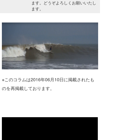
ます。どうぞよろしくお願いいたし
Core Surf Japan
ます。
メディア
Naoya Kimoto
波伝説アンバサダー/プロライダー
mitsuteru Kamio
SURFMEDIA
波伝説スタッフ
Yasunari Inoue
Colors MAGAZINE
福島寿実子
Yoshiyuki Obata
WAVAL
中浦“JET”章
☆加藤
波伝説
arukasvision
嵯峨明日香
+☆maki☆+
※このコラムは2016年06月10日に掲載されたも
DELTA FORCE SURF
進士剛光
Aichan
のを再掲載しております。
CBA Films
田原啓江
chan-U
熊谷素子
植村未来
ECE
NOBUFUKU
G◎Da
大野”MAR”修聖
H