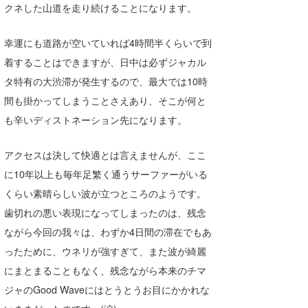
クネした山道を走り続けることになります。
wanda
幸運にも道路が空いていれば4時間半くらいで到
予報士 hiro.
着することはできますが、日中は必ずジャカル
banpaku
タ特有の大渋滞が発生するので、最大では10時
間も掛かってしまうことさえあり、そこが何と
Mr.K
も辛いディストネーション先になります。
chappy
アクセスは決して快適とは言えませんが、ここ
Romisea
に10年以上も毎年足繁く通うサーファーがいる
くらい素晴らしい波が立つところのようです。
歯切れの悪い表現になってしまったのは、残念
ながら今回の我々は、わずか4日間の滞在でもあ
ったために、ウネリが強すぎて、また波が綺麗
にまとまることもなく、残念ながら本来のチマ
ジャのGood Waveにはとうとうお目にかかれな