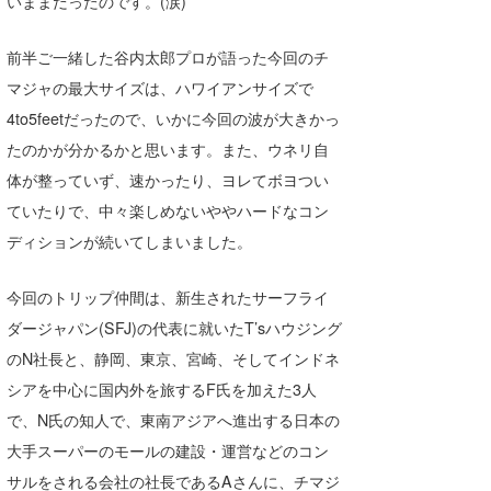
いままだったのです。(涙)
前半ご一緒した谷内太郎プロが語った今回のチ
マジャの最大サイズは、ハワイアンサイズで
4to5feetだったので、いかに今回の波が大きかっ
たのかが分かるかと思います。また、ウネリ自
体が整っていず、速かったり、ヨレてボヨつい
ていたりで、中々楽しめないややハードなコン
ディションが続いてしまいました。
今回のトリップ仲間は、新生されたサーフライ
ダージャパン(SFJ)の代表に就いたT’sハウジング
のN社長と、静岡、東京、宮崎、そしてインドネ
シアを中心に国内外を旅するF氏を加えた3人
で、N氏の知人で、東南アジアへ進出する日本の
大手スーパーのモールの建設・運営などのコン
サルをされる会社の社長であるAさんに、チマジ