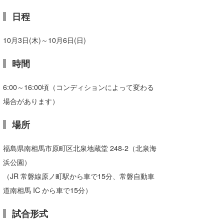
たっちー
日程
ハンマー
10月3日(木)～10月6日(日)
まっきー
時間
三輪予報士
6:00～16:00頃（コンディションによって変わる
小川予報士
場合があります）
上田純子
場所
上條将美
福島県南相馬市原町区北泉地蔵堂 248-2（北泉海
唐澤予報士
浜公園）
（JR 常磐線原ノ町駅から車で15分、常磐自動車
SancheZ
道南相馬 IC から車で15分）
ゴン
試合形式
米山予報士