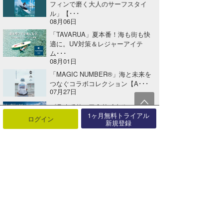
フィンで磨く大人のサーフスタイ
ル」【･･･
08月06日
「TAVARUA」夏本番！海も街も快
適に。UV対策＆レジャーアイテ
ム･･･
08月01日
「MAGIC NUMBER®」海と未来を
つなぐコラボコレクション【A･･･
07月27日
パラオでサーフ＆サイクル。海も島
1ヶ月無料トライアル
も楽しむ新しいサーフトリップへ
ログイン
新規登録
【AD･･･
07月25日
「TAVARUA」期間限定、全品送料
無料キャンペーン開催！【AD】
07月25日
関連する記事
『North Shore Daily Clip』11/12パイプセッション！