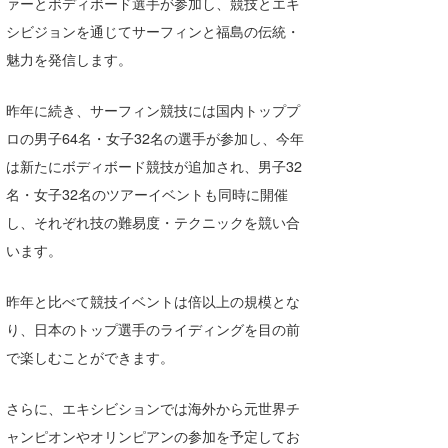
ァーとボディボード選手が参加し、競技とエキ
Core Surf Japan
シビジョンを通じてサーフィンと福島の伝統・
魅力を発信します。
メディア
Naoya Kimoto
波伝説アンバサダー/プロライダー
mitsuteru Kamio
SURFMEDIA
昨年に続き、サーフィン競技には国内トッププ
ロの男子64名・女子32名の選手が参加し、今年
波伝説スタッフ
Yasunari Inoue
Colors MAGAZINE
福島寿実子
は新たにボディボード競技が追加され、男子32
Yoshiyuki Obata
WAVAL
中浦“JET”章
☆加藤
波伝説
名・女子32名のツアーイベントも同時に開催
し、それぞれ技の難易度・テクニックを競い合
arukasvision
嵯峨明日香
+☆maki☆+
います。
DELTA FORCE SURF
進士剛光
Aichan
昨年と比べて競技イベントは倍以上の規模とな
CBA Films
田原啓江
chan-U
り、日本のトップ選手のライディングを目の前
熊谷素子
植村未来
ECE
で楽しむことができます。
NOBUFUKU
G◎Da
さらに、エキシビションでは海外から元世界チ
大野”MAR”修聖
H
ャンピオンやオリンピアンの参加を予定してお