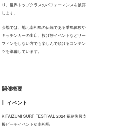
り、世界トップクラスのパフォーマンスを披露
喜納海人
KID
します。
KOBU
会場では、地元南相馬の伝統である乗馬体験や
KY
キッチンカーの出店、投げ餅イベントなどサー
MIN
フィンをしない方でも楽しんで頂けるコンテン
ツを準備しています。
mitz
OYZ
S.K
開催概要
Soulman
VAGY
イベント
waka☆=
KITAIZUMI SURF FESTIVAL 2024 福島復興支
援ビーチイベント＠南相馬
YUKI☆