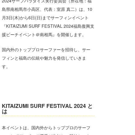
2024サーフパラダイス実行委員会（所在地：福
湘南
お知らせ
今月のプレゼント
島県南相馬市小高区、代表：室原 真二）は、10
千葉北
月3日(木)から6日(日)までサーフィンイベント
その他
『KITAIZUMI SURF FESTIVAL 2024福島復興支
伊豆
ルール＆How to
援ビーチイベント＠南相馬』を開催します。
千葉南
VOTE!
国内外のトッププロサーファーを招待し、サー
大阪
フィンと福島の伝統や魅力を発信していきま
サーファーズ
す。
四国
沖縄
KITAIZUMI SURF FESTIVAL 2024 と
は
本イベントは、国内外からトッププロのサーフ
ライター/寄稿メディア