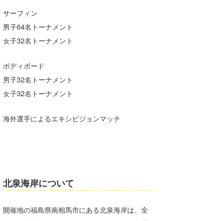
サーフィン
wanda
男子64名トーナメント
予報士 hiro.
女子32名トーナメント
banpaku
ボディボード
Mr.K
男子32名トーナメント
女子32名トーナメント
chappy
Romisea
海外選手によるエキシビジョンマッチ
北泉海岸について
開催地の福島県南相馬市にある北泉海岸は、全