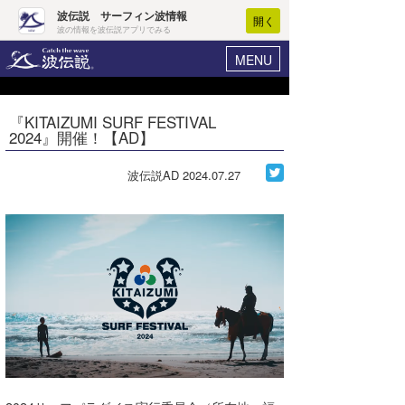
波伝説 サーフィン波情報
開く
波の情報を波伝説アプリでみる
MENU
ニュース
ヘルプ
マイホーム
『KITAIZUMI SURF FESTIVAL
Core Surf Japan
2024』開催！【AD】
ログイン
コンテスト
新規会員登録
波伝説AD
2024.07.27
ファッション/グッズ
波情報･概況
アート＆エンタメ
波予想ツール
WAVE HUNTER
コラム
気象情報
トラベル
ニュース
ショップ情報
サーフィンエリアガイド
ショップ情報
ウラナミ
会員メニュー