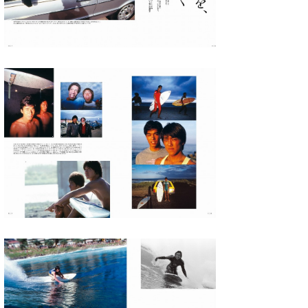
Core Surf Japan
メディア
Naoya Kimoto
波伝説アンバサダー/プロライダー
mitsuteru Kamio
SURFMEDIA
波伝説スタッフ
Yasunari Inoue
Colors MAGAZINE
福島寿実子
Yoshiyuki Obata
WAVAL
中浦“JET”章
☆加藤
波伝説
arukasvision
嵯峨明日香
+☆maki☆+
DELTA FORCE SURF
進士剛光
Aichan
CBA Films
田原啓江
chan-U
熊谷素子
植村未来
ECE
NOBUFUKU
G◎Da
大野”MAR”修聖
H