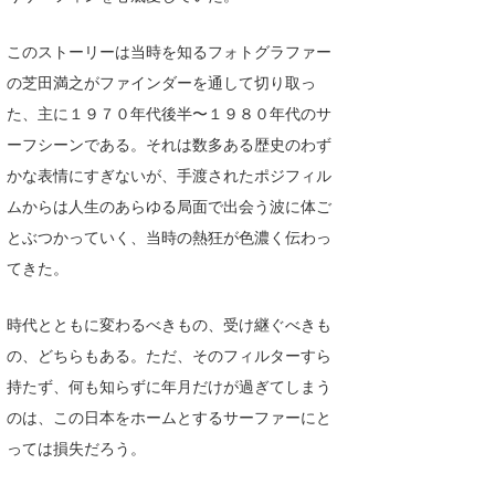
たっちー
このストーリーは当時を知るフォトグラファー
ハンマー
の芝田満之がファインダーを通して切り取っ
た、主に１９７０年代後半〜１９８０年代のサ
まっきー
ーフシーンである。それは数多ある歴史のわず
三輪予報士
かな表情にすぎないが、手渡されたポジフィル
ムからは人生のあらゆる局面で出会う波に体ご
小川予報士
とぶつかっていく、当時の熱狂が色濃く伝わっ
上田純子
てきた。
上條将美
時代とともに変わるべきもの、受け継ぐべきも
唐澤予報士
の、どちらもある。ただ、そのフィルターすら
持たず、何も知らずに年月だけが過ぎてしまう
SancheZ
のは、この日本をホームとするサーファーにと
ゴン
っては損失だろう。
米山予報士