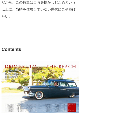
だから、この特集は当時を懐かしむためという
wanda
以上に、当時を体験していない世代にこそ捧げ
たい。
予報士 hiro.
banpaku
Mr.K
Contents
chappy
Romisea