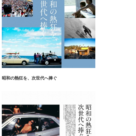
湘南
お知らせ
今月のプレゼント
千葉北
その他
伊豆
ルール＆How to
千葉南
VOTE!
大阪
サーファーズ
四国
昭和の熱狂を、次世代へ捧ぐ
沖縄
ライター/寄稿メディア