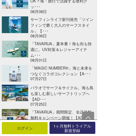
OK？海・旅行で活躍する便利グ
ッ･･･
08月08日
サーフィンライフ新刊発売「ツイン
フィンで磨く大人のサーフスタイ
ル」【･･･
08月06日
「TAVARUA」夏本番！海も街も快
適に。UV対策＆レジャーアイテ
ム･･･
08月01日
「MAGIC NUMBER®」海と未来を
つなぐコラボコレクション【A･･･
07月27日
パラオでサーフ＆サイクル。海も島
も楽しむ新しいサーフトリップへ
【AD･･･
07月25日
「TAVARUA」期間限定、全品送料
無料キャンペーン開催！【AD】
07月25日
1ヶ月無料トライアル
ログイン
新規登録