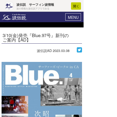
波伝説 サーフィン波情報
開く
波の情報を波伝説アプリでみる
MENU
ニュース
ヘルプ
マイホーム
3/10(金)発売『Blue.97号』新刊の
Core Surf Japan
ご案内【AD】
ログイン
コンテスト
新規会員登録
波伝説AD
2023.03.08
ファッション/グッズ
波情報･概況
アート＆エンタメ
波予想ツール
WAVE HUNTER
コラム
気象情報
トラベル
ニュース
ショップ情報
サーフィンエリアガイド
ショップ情報
ウラナミ
会員メニュー