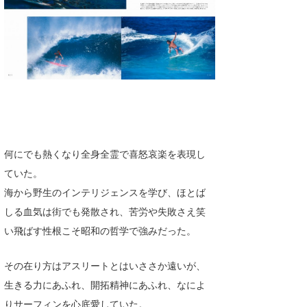
喜納海人
KID
KOBU
KY
MIN
mitz
何にでも熱くなり全身全霊で喜怒哀楽を表現し
OYZ
ていた。
S.K
海から野生のインテリジェンスを学び、ほとば
しる血気は街でも発散され、苦労や失敗さえ笑
Soulman
い飛ばす性根こそ昭和の哲学で強みだった。
VAGY
その在り方はアスリートとはいささか遠いが、
waka☆=
生きる力にあふれ、開拓精神にあふれ、なによ
YUKI☆
りサーフィンを心底愛していた。