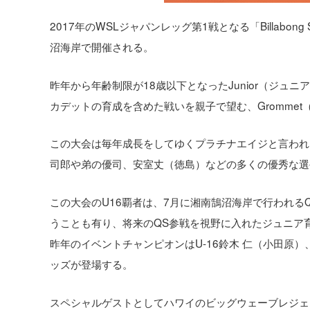
2017年のWSLジャパンレッグ第1戦となる「Billabong S
沼海岸で開催される。
昨年から年齢制限が18歳以下となったJunior（ジュニ
カデットの育成を含めた戦いを親子で望む、Grommet
この大会は毎年成長をしてゆくプラチナエイジと言われ
司郎や弟の優司、安室丈（徳島）などの多くの優秀な選
この大会のU16覇者は、7月に湘南鵠沼海岸で行われる
うことも有り、将来のQS参戦を視野に入れたジュニア
昨年のイベントチャンピオンはU-16鈴木 仁（小田原
ッズが登場する。
スペシャルゲストとしてハワイのビッグウェーブレジェ