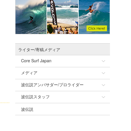
ライター/寄稿メディア
Core Surf Japan
メディア
Naoya Kimoto
波伝説アンバサダー/プロライダー
mitsuteru Kamio
SURFMEDIA
波伝説スタッフ
Yasunari Inoue
Colors MAGAZINE
福島寿実子
波伝説
Yoshiyuki Obata
WAVAL
中浦“JET”章
☆加藤
arukasvision
嵯峨明日香
+☆maki☆+