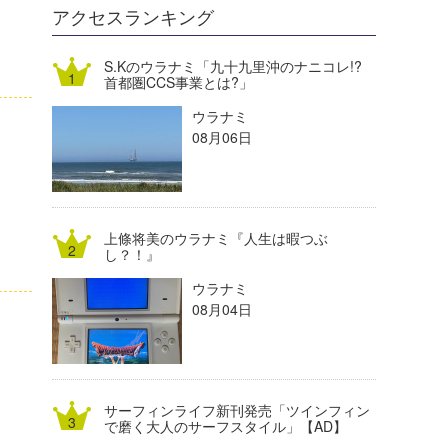
DELTA FORCE SURF
進士剛光
Aichan
アクセスランキング
CBA Films
田原啓江
chan-U
S.Kのウラナミ「九十九里沖のナニコレ!?
首都圏CCS事業とは?」
熊谷素子
植村未来
ECE
ウラナミ
NOBUFUKU
G◎Da
08月06日
大野”MAR”修聖
H
喜納海人
KID
上條将美のウラナミ『人生は暇つぶ
KOBU
し？！』
ウラナミ
KY
08月04日
MIN
mitz
サーフィンライフ新刊発売「ツインフィン
OYZ
で磨く大人のサーフスタイル」【AD】