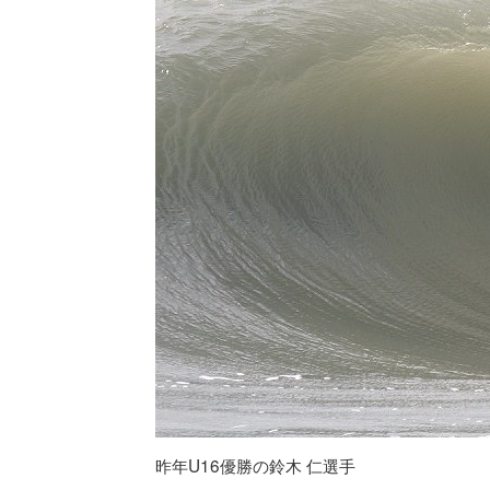
昨年U16優勝の鈴木 仁選手