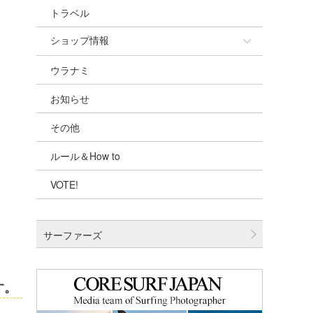
トラベル
ショップ情報
ウラナミ
ショップ情報
お知らせ
湘南
その他
千葉北
ルール＆How to
伊豆
VOTE!
千葉南
大阪
サーファーズ
四国
沖縄
す。