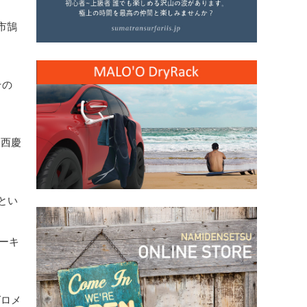
沢市鵠
その
た西慶
とい
ターキ
グロメ