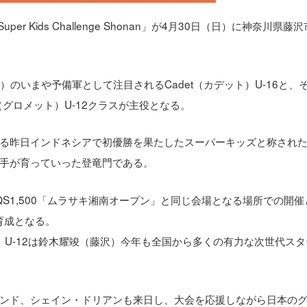
uper Kids Challenge Shonan」が4月30日（日）に神奈川県藤
ア）のいまや予備軍として注目されるCadet（カデット）U-16と、
（グロメット）U-12クラスが主役となる。
る昨日インドネシアで初優勝を果たしたスーパーキッズと称され
手が育っていった登竜門である。
QS1,500「ムラサキ湘南オープン」と同じ会場となる場所での開催
育成となる。
）、U-12は鈴木耀竣（藤沢）今年も全国から多くの有力な次世代ス
ンド、シェイン・ドリアンも来日し、大会を応援しながら日本の