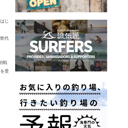
がはじ
次世代
初戦
スを受