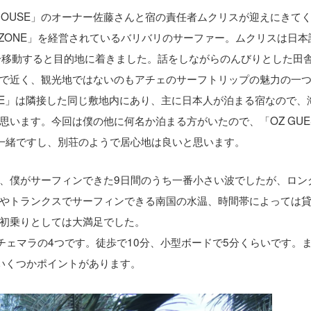
 HOUSE」のオーナー佐藤さんと宿の責任者ムクリスが迎えにきて
 ZONE」を経営されているバリバリのサーファー。ムクリスは日本
分移動すると目的地に着きました。話をしながらのんびりとした田
で近く、観光地ではないのもアチェのサーフトリップの魅力の一
 HOUSE」は隣接した同じ敷地内にあり、主に日本人が泊まる宿なので、
います。今回は僕の他に何名か泊まる方がいたので、「OZ GUE
は一緒ですし、別荘のようで居心地は良いと思います。
、僕がサーフィンできた9日間のうち一番小さい波でしたが、ロン
やトランクスでサーフィンできる南国の水温、時間帯によっては
初乗りとしては大満足でした。
チェマラの4つです。徒歩で10分、小型ボードで5分くらいです。
いくつかポイントがあります。