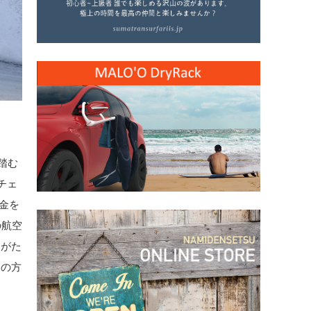
踏む
チェ
金を
の航空
りがた
ての方