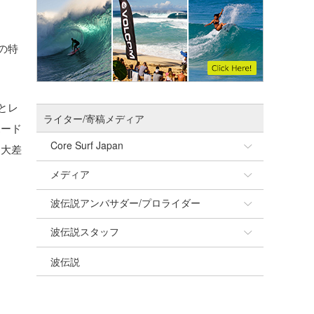
の特
とレ
ライター/寄稿メディア
ボード
Core Surf Japan
と大差
メディア
Naoya Kimoto
波伝説アンバサダー/プロライダー
mitsuteru Kamio
SURFMEDIA
波伝説スタッフ
Yasunari Inoue
Colors MAGAZINE
福島寿実子
波伝説
Yoshiyuki Obata
WAVAL
中浦“JET”章
☆加藤
arukasvision
嵯峨明日香
+☆maki☆+