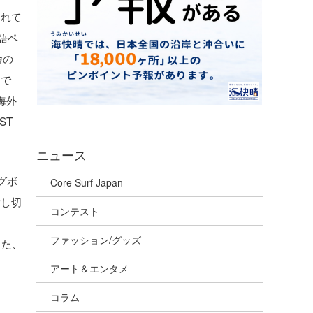
くれて
語ペ
舎の
つで
海外
ST
ニュース
グボ
Core Surf Japan
貸し切
コンテスト
ファッション/グッズ
また、
アート＆エンタメ
コラム