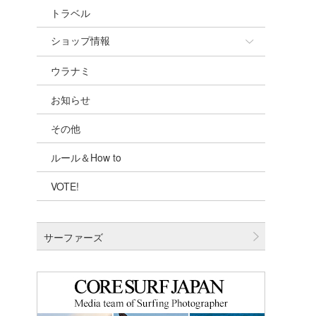
トラベル
ショップ情報
ウラナミ
ショップ情報
お知らせ
湘南
その他
千葉北
ルール＆How to
伊豆
VOTE!
千葉南
大阪
サーファーズ
四国
沖縄