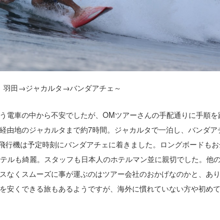
 羽田→ジャカルタ→バンダアチェ～
う電車の中から不安でしたが、OMツアーさんの手配通りに手順を
経由地のジャカルタまで約7時間。ジャカルタで一泊し、バンダア
の飛行機は予定時刻にバンダアチェに着きました。ロングボードもお
ホテルも綺麗。スタッフも日本人のホテルマン並に親切でした。他
スなくスムーズに事が運ぶのはツアー会社のおかげなのかと、あ
を安くできる旅もあるようですが、海外に慣れていない方や初め
。