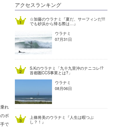
DELTA FORCE SURF
進士剛光
Aichan
アクセスランキング
CBA Films
田原啓江
chan-U
☆加藤のウラナミ『夏だ、サーフィンだ!!!
でも砂浜から帰る際は…』
熊谷素子
植村未来
ECE
ウラナミ
NOBUFUKU
G◎Da
07月31日
大野”MAR”修聖
H
喜納海人
KID
S.Kのウラナミ「九十九里沖のナニコレ!?
KOBU
首都圏CCS事業とは?」
ウラナミ
KY
08月06日
MIN
り乗れ
mitz
メのポ
上條将美のウラナミ『人生は暇つぶ
OYZ
し？！』
が手で