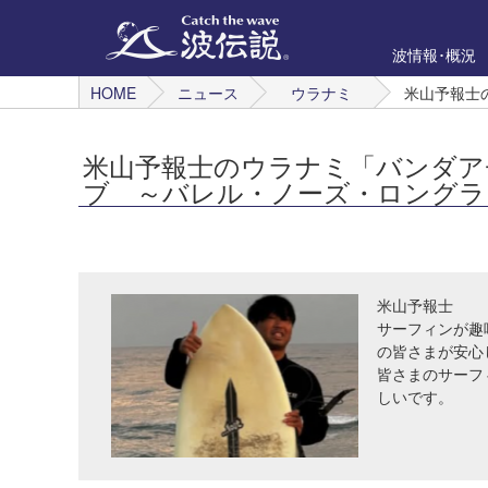
波情報･概況
HOME
ニュース
ウラナミ
米山予報士
米山予報士のウラナミ「バンダア
ブ ～バレル・ノーズ・ロングラ
米山予報士
サーフィンが趣
の皆さまが安心
皆さまのサーフ
しいです。