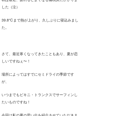
Core Surf Japan
した（泣）
メディア
Naoya Kimoto
39.8℃まで熱が上がり、久しぶりに寝込みまし
波伝説アンバサダー/プロライダー
mitsuteru Kamio
SURFMEDIA
た。
波伝説スタッフ
Yasunari Inoue
Colors MAGAZINE
福島寿実子
Yoshiyuki Obata
WAVAL
中浦“JET”章
☆加藤
波伝説
さて、最近寒くなってきたこともあり、夏が恋
arukasvision
嵯峨明日香
+☆maki☆+
しいですねぇ〜！
DELTA FORCE SURF
進士剛光
Aichan
場所によってはすでにセミドライの季節です
CBA Films
田原啓江
chan-U
が、
熊谷素子
植村未来
ECE
いつまでもビキニ・トランクスでサーフィンし
NOBUFUKU
G◎Da
たいものですね！
大野”MAR”修聖
H
今回は私の夏の思い出を紹介させていただきま