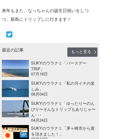
来年もまた、なっちゃんの誕生日祝いをしつ
つ、新島にトリップしに行きます！
最近の記事
もっと見る
SUKYのウラナミ「バースデー
TRIP」
07月16日
SUKYのウラナミ「私の月イチの楽
しみ」
06月04日
SUKYのウラナミ「ゆったり〜のん
びり〜そんなトリップもありじゃ〜
ん･･･
04月24日
SUKYのウラナミ「茅ヶ崎市から賞
を頂きました！」
03月13日