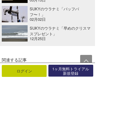
SUKYのウラナミ「バッフバ
フ〜！」
02月02日
SUKYのウラナミ「早めのクリスマ
スプレゼント」
12月25日
関連する記事
1ヶ月無料トライアル
rikutoのウラナミ『湘南「THE DAY」セッション』
ログイン
新規登録
2025年03月20日
塚本予報士のウラナミ『気象予報士』
2021年01月29日
S .Kのウラナミ「ビッグだぜ」
2026年04月07日
米山予報士のウラナミ『夏のオンショア』
2022年08月16日