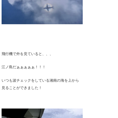
wanda
予報士 hiro.
banpaku
Mr.K
chappy
飛行機で外を見ていると、、、
Romisea
江ノ島だぁぁぁぁぁ！！！
いつも波チェックをしている湘南の海を上から
見ることができました！