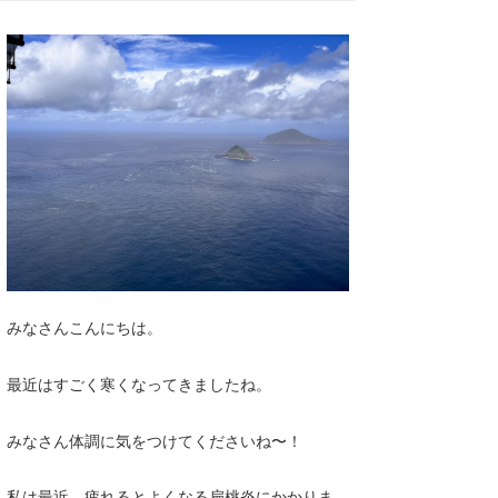
湘南
お知らせ
今月のプレゼント
千葉北
その他
伊豆
ルール＆How to
千葉南
VOTE!
大阪
サーファーズ
四国
沖縄
みなさんこんにちは。
最近はすごく寒くなってきましたね。
みなさん体調に気をつけてくださいね〜！
ライター/寄稿メディア
私は最近、疲れるとよくなる扁桃炎にかかりま