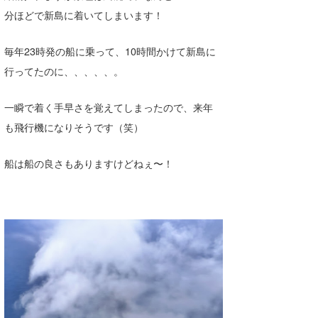
分ほどで新島に着いてしまいます！
たっちー
ハンマー
毎年23時発の船に乗って、10時間かけて新島に
行ってたのに、、、、、。
まっきー
一瞬で着く手早さを覚えてしまったので、来年
三輪予報士
も飛行機になりそうです（笑）
小川予報士
船は船の良さもありますけどねぇ〜！
上田純子
上條将美
唐澤予報士
SancheZ
ゴン
米山予報士