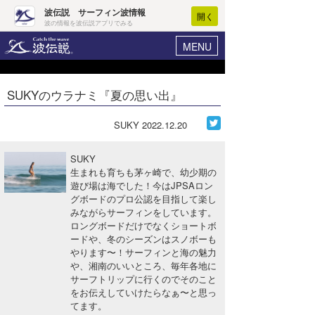
波伝説 サーフィン波情報
開く
波の情報を波伝説アプリでみる
MENU
ニュース
ヘルプ
マイホーム
SUKYのウラナミ『夏の思い出』
Core Surf Japan
ログイン
コンテスト
SUKY
2022.12.20
新規会員登録
ファッション/グッズ
SUKY
波情報･概況
生まれも育ちも茅ヶ崎で、幼少期の
アート＆エンタメ
遊び場は海でした！今はJPSAロン
波予想ツール
WAVE HUNTER
グボードのプロ公認を目指して楽し
コラム
みながらサーフィンをしています。
気象情報
ロングボードだけでなくショートボ
ードや、冬のシーズンはスノボーも
トラベル
ニュース
やります〜！サーフィンと海の魅力
や、湘南のいいところ、毎年各地に
ショップ情報
サーフィンエリアガイド
サーフトリップに行くのでそのこと
をお伝えしていけたらなぁ〜と思っ
ショップ情報
ウラナミ
会員メニュー
てます。