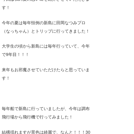
す！
喜納海人
KID
KOBU
今年の夏は毎年恒例の新島に田岡なつみプロ
（なっちゃん）とトリップに行ってきました！
KY
MIN
大学生の頃から新島には毎年行っていて、今年
で9年目！！！
mitz
OYZ
来年もお邪魔させていただけたらと思っていま
す！
S.K
Soulman
VAGY
毎年船で新島に行っていましたが、今年は調布
飛行場から飛行機で行ってみました！
waka☆=
YUKI☆
結構揺れますが景色は綺麗で、なんと！！！30