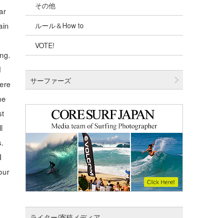
その他
千葉北
ar
ain
ルール＆How to
伊豆
VOTE!
千葉南
ing.
大阪
d
サーファーズ
here
四国
he
沖縄
st
l
s.
I
our
ライター/寄稿メディア