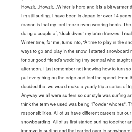
Howzit…Howzit…Winter is here and it is a bit warmer
I’m still surfing. I have been in Japan for over 14 year
reason is that my feet freeze even wearing boots. The p
doing a couple of, “duck dives” my brain freezes. I real
Winter time, for me, turns into, “A time to play in the
ways to go and play in the snow. I started snowboardin
for our good friend’s wedding (my sempai who taught m
afternoon. I just remember not knowing how to turn so I j
put everything on the edge and feel the speed. From
decided that we would make a yearly trip a series of tri
Anyway we all were surfers so our style was surfing an
think the term we used was being “Powder whores”. The
responsibilities. All of us have different careers but
snowboarding. All of us first started surfing togethe
improve in surfing and that carried over to snowboar