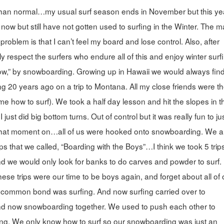
 than normal…my usual surf season ends in November but this ye
s now but still have not gotten used to surfing in the Winter. The m
roblem is that I can’t feel my board and lose control. Also, after
ly respect the surfers who endure all of this and enjoy winter surf
 snow,” by snowboarding. Growing up in Hawaii we would always fin
g 20 years ago on a trip to Montana. All my close friends were t
e how to surf). We took a half day lesson and hit the slopes in t
ust did big bottom turns. Out of control but it was really fun to ju
 that moment on…all of us were hooked onto snowboarding. We al
ps that we called, “Boarding with the Boys”…I think we took 5 trip
d we would only look for banks to do carves and powder to surf. 
se trips were our time to be boys again, and forget about all of 
 our common bond was surfing. And now surfing carried over to
r and now snowboarding together. We used to push each other to
ding. We only know how to surf so our snowboarding was just an