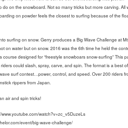
to do on the snowboard. Not so many tricks but more carving. All
rding on powder feels the closest to surfing because of the flo
t into surfing on snow. Gerry produces a Big Wave Challenge at Mt
 not on water but on snow. 2016 was the 6th time he held the cont
a course designed for “freestyle snowboars snow-surfing” This p
iders could slash, spray, carve, and spin. The format is a best o
wave surf contest…power, control, and speed. Over 200 riders f
mstick rippers from Japan.
n air and spin tricks!
tps://www.youtube.com/watch?v=zc_v5DuzeLs
achelor.com/event/big-wave-challenge/