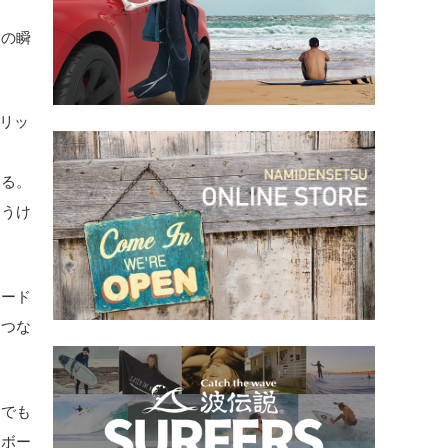
この瞬
トリッ
する。
違うけ
ボード
もつな
ドでも
ーボー