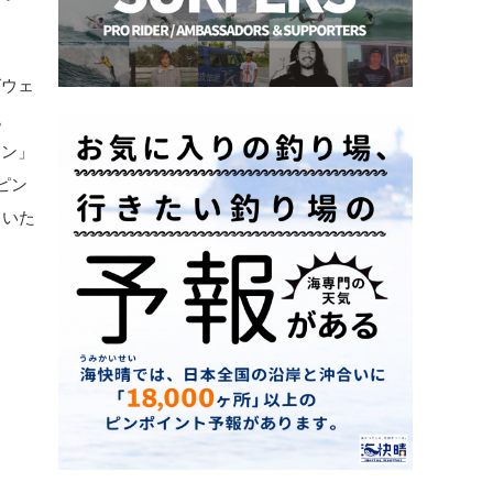
グウェ
。
ィン」
ピン
ていた