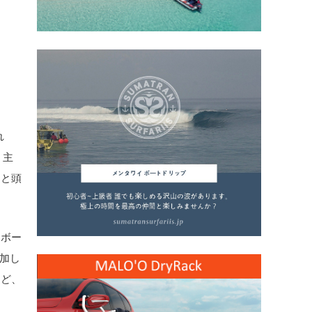
れ
。主
ると頭
ーボー
参加し
けど、