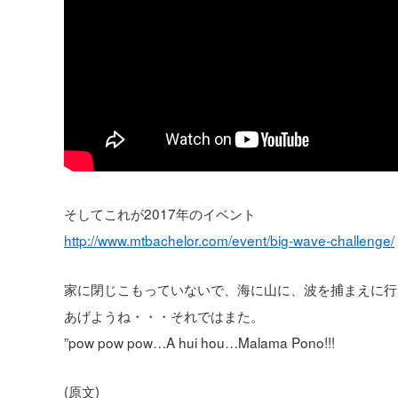
そしてこれが2017年のイベント
http://www.mtbachelor.com/event/big-wave-challenge/
家に閉じこもっていないで、海に山に、波を捕まえに行
あげようね・・・それではまた。
”pow pow pow…A hui hou…Malama Pono!!!
(原文)