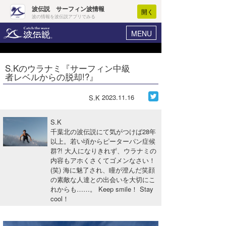
波伝説 サーフィン波情報
開く
波の情報を波伝説アプリでみる
MENU
ニュース
ヘルプ
マイホーム
S.Kのウラナミ『サーフィン中級
Core Surf Japan
者レベルからの脱却!?』
ログイン
コンテスト
新規会員登録
2023.11.16
S.K
ファッション/グッズ
波情報･概況
S.K
アート＆エンタメ
千葉北の波伝説にて気がつけば28年
波予想ツール
WAVE HUNTER
以上。若い頃からピーターパン症候
群?! 大人になりきれず、ウラナミの
コラム
気象情報
内容もアホくさくてゴメンなさい！
(笑) 海に魅了され、瞳が澄んだ笑顔
トラベル
ニュース
の素敵な人達との出会いを大切にこ
れからも……。 Keep smile！ Stay
ショップ情報
サーフィンエリアガイド
cool！
ショップ情報
ウラナミ
会員メニュー