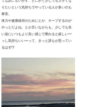
てな訳にもいかず、とにかく少しでも上手くな
Core Surf Japan
りたいという気持ちでやっている人が多いのも
事実。
メディア
Naoya Kimoto
体力や健康維持のためにとか、キープするのが
波伝説アンバサダー/プロライダー
mitsuteru Kamio
SURFMEDIA
やっとだよね、とか言いながらも、少しでも良
い波にいつもより良い感じで乗れると嬉しい〜
波伝説スタッフ
Yasunari Inoue
Colors MAGAZINE
福島寿実子
っし気持ちいい〜って、きっと誰もが思ってい
Yoshiyuki Obata
WAVAL
中浦“JET”章
☆加藤
波伝説
るはず!?
arukasvision
嵯峨明日香
+☆maki☆+
DELTA FORCE SURF
進士剛光
Aichan
CBA Films
田原啓江
chan-U
熊谷素子
植村未来
ECE
NOBUFUKU
G◎Da
大野”MAR”修聖
H