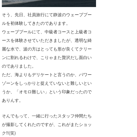
喜納海人
KID
そう、先日、社員旅行にて静波のウェーブプー
KOBU
ルを初体験してきたのであります。
ウェーブプールにて、中級者コースと上級者コ
KY
ースを体験させていただきましたが、透明な綺
MIN
麗な水で、波の方はとっても形が良くてクリー
ンに割れるわけで、こりゃまた贅沢だし面白い
mitz
のでありました。
OYZ
ただ、海よりもデリケートと言うのか、パワー
ゾーンをしっかりと捉えていないと難しいとい
S.K
うか、「オモロ難しい」という印象だったので
Soulman
ありんす。
VAGY
そんでもって、一緒に行ったスタッフ仲間たち
waka☆=
が撮影してくれたのですが、これがまたショッ
ク!!(笑)
YUKI☆