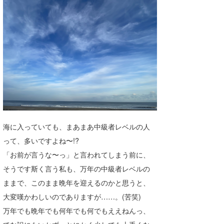
湘南
お知らせ
今月のプレゼント
千葉北
その他
伊豆
ルール＆How to
千葉南
VOTE!
大阪
サーファーズ
四国
海に入っていても、まあまあ中級者レベルの人
沖縄
って、多いですよね〜!?
「お前が言うな〜っ」と言われてしまう前に、
そうです斯く言う私も、万年の中級者レベルの
ままで、このまま晩年を迎えるのかと思うと、
大変嘆かわしいのでありますが……。(苦笑)
万年でも晩年でも何年でも何でもええねんっ、
ライター/寄稿メディア