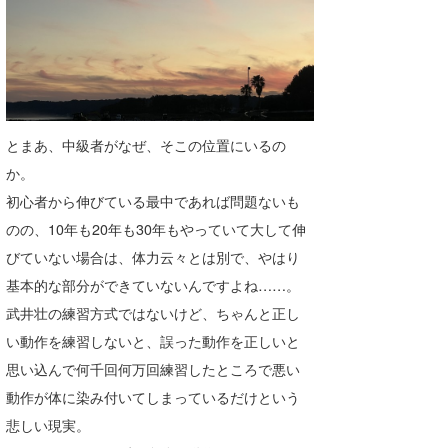
wanda
予報士 hiro.
banpaku
とまあ、中級者がなぜ、そこの位置にいるの
Mr.K
か。
chappy
初心者から伸びている最中であれば問題ないも
のの、10年も20年も30年もやっていて大して伸
Romisea
びていない場合は、体力云々とは別で、やはり
基本的な部分ができていないんですよね……。
武井壮の練習方式ではないけど、ちゃんと正し
い動作を練習しないと、誤った動作を正しいと
思い込んで何千回何万回練習したところで悪い
動作が体に染み付いてしまっているだけという
悲しい現実。