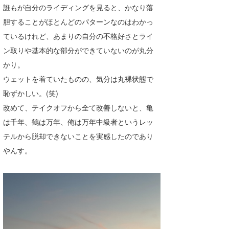
誰もが自分のライディングを見ると、かなり落
たっちー
胆することがほとんどのパターンなのはわかっ
ハンマー
ているけれど、あまりの自分の不格好さとライ
ン取りや基本的な部分ができていないのが丸分
まっきー
かり。
三輪予報士
ウェットを着ていたものの、気分は丸裸状態で
恥ずかしい。(笑)
小川予報士
改めて、テイクオフから全て改善しないと、亀
上田純子
は千年、鶴は万年、俺は万年中級者というレッ
テルから脱却できないことを実感したのであり
上條将美
やんす。
唐澤予報士
SancheZ
ゴン
米山予報士